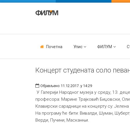
Почетна
Упис
ФИЛУМ
С
Концерт студената соло пева
Објављено 11.12.2017. у 14:29
У Галерији Народног музеја у среду, 13. де
професора: Марине Трајковић Биџовски, Оли
Клавирски сарадници на концерту су: Јелена
На програму ће бити: Вивалди, Шуман, Шубер
Верди, Пучини, Масканњи.