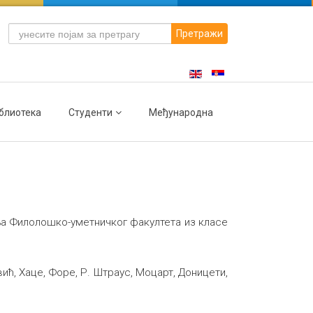
Претражи
блиотека
Студенти
Међународна
ања Филолошко-уметничког факултета из класе
ћ, Хаце, Форе, Р. Штраус, Моцарт, Доницети,