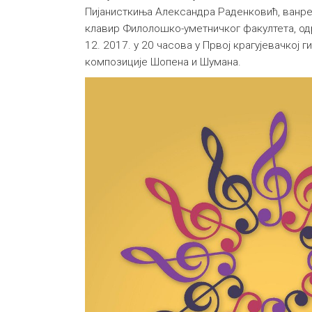
Пијанисткиња Александра Раденковић, ванре
клавир Филолошко-уметничког факултета, од
12. 2017. у 20 часова у Првој крагујевачкој г
композиције Шопена и Шумана.