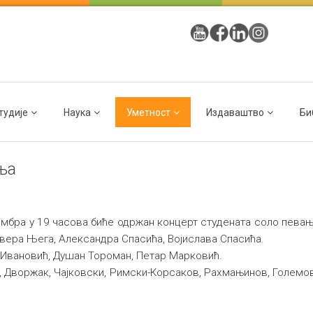
тудије
Наука
Уметност
Издаваштво
Би
ња
цембра у 19 часова биће одржан концерт студената соло пев
вера Њега, Александра Спасића, Војислава Спасића.
 Ивановић, Душан Тороман, Петар Марковић.
т, Дворжак, Чајковски, Римски-Корсаков, Рахмањинов, Големови