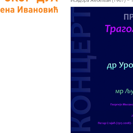
Исидора Жебељан (1967) – 