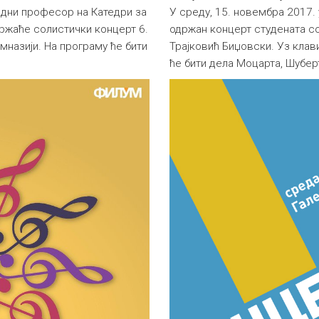
дни професор на Катедри за
У среду, 15. новембра 2017. 
ржаће солистички концерт 6.
одржан концерт студената с
имназији. На програму ће бити
Трајковић Биџовски. Уз клав
ће бити дела Моцарта, Шуберт