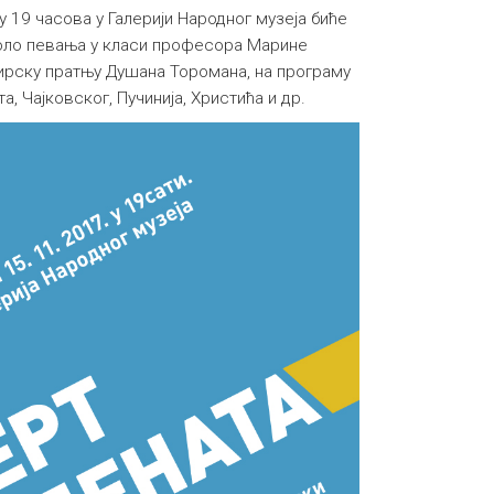
у 19 часова у Галерији Народног музеја биће
оло певања у класи професора Марине
ирску пратњу Душана Торомана, на програму
а, Чајковског, Пучинија, Христића и др.