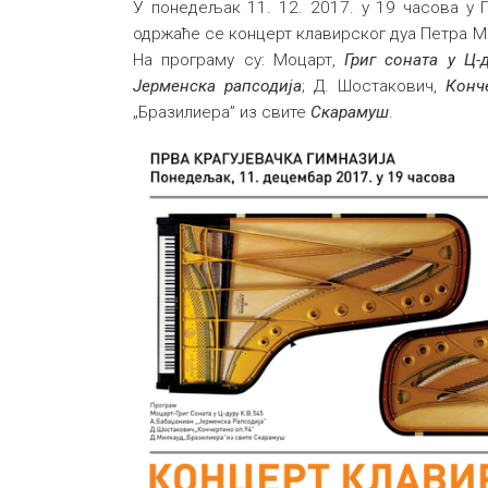
У понедељак 11. 12. 2017. у 19 часова у П
одржаће се концерт клавирског дуа Петра М
На програму су: Моцарт,
Григ соната у Ц-д
Јерменска рапсодија
; Д. Шостакович,
Конч
„Бразилиера” из свите
Скарамуш
.