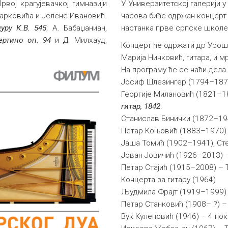
рвој крагујевачкој гимназији
У Универзитетској галерији у
арковића и Јелене Ивановић.
часова биће одржан концерт
уру К.В. 545
; А. Бабаџаниан,
настанка прве српске школе 
ертино оп. 94
и Д. Милхауд,
Концерт ће одржати др Урош Д
Марија Нинковић, гитара, и 
На програму ће се наћи дела
Јосиф Шлезингер (1794–1870
Георгије Милановић (1821–1
гитар, 1842
.
Станислав Бинички (1872–19
Петар Коњовић (1883–1970) 
Јаша Томић (1902–1941), Ст
Јован Јовичић (1926–2013) –
Петар Стајић (1915–2008) – 
Концерта за гитару (1964)
Људмила Фрајт (1919–1999) 
Петар Станковић (1908– ?) 
Вук Куленовић (1946) – 4 но