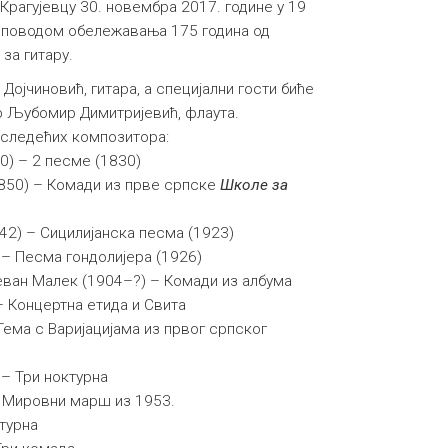
 Крагујевцу 30. новембра 2017. године у 19
 поводом обележавања 175 година од
за гитару.
ојчиновић, гитара, а специјални гости биће
мр Љубомир Димитријевић, флаута.
 следећих композитора:
) – 2 песме (1830)
850) – Комади из прве српске
Школе за
42) – Сицилијанска песма (1923)
– Песма гондолијера (1926)
еван Малек (1904–?) – Комади из албума
 Концертна етида и Свита
Тема с Варијацијама из првог српског
– Три ноктурна
– Мировни марш из 1953.
ктурна