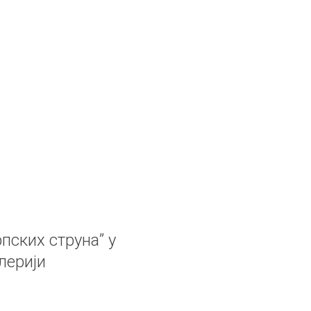
пских струна” у
лерији