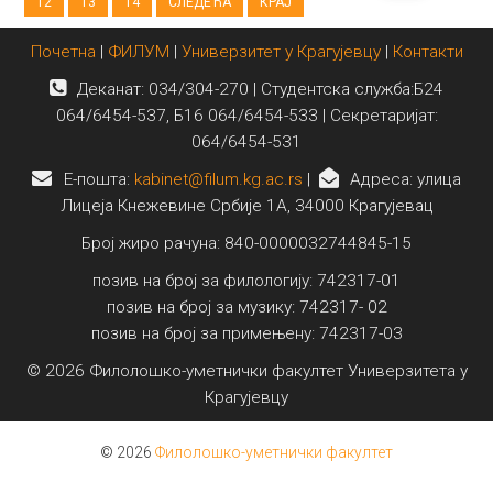
12
13
14
СЛЕДЕЋА
КРАЈ
Почетна
|
ФИЛУМ
|
Универзитет у Крагујевцу
|
Контакти
Деканат: 034/304-270 | Студентска служба:Б24
064/6454-537, Б16 064/6454-533 | Секретаријат:
064/6454-531
E-пошта:
kabinet@filum.kg.ac.rs
|
Адреса: улица
Лицеја Кнежевине Србије 1А, 34000 Крагујевац
Број жиро рачуна: 840-0000032744845-15
позив на број за филологију: 742317-01
позив на број за музику: 742317- 02
позив на број за примењену: 742317-03
© 2026 Филолошко-уметнички факултет Универзитета у
Крагујевцу
© 2026
Филолошко-уметнички факултет