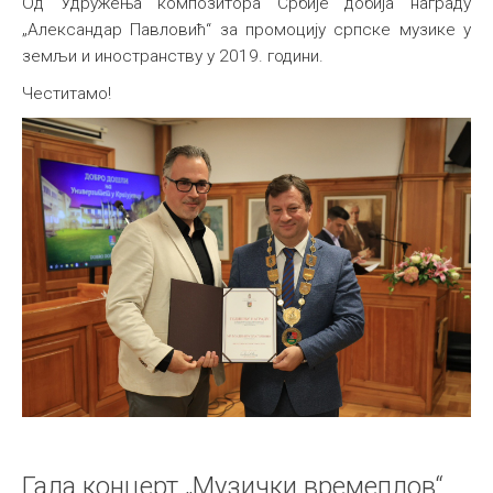
Од Удружења композитора Србије добија награду
„Александар Павловић“ за промоцију српске музике у
земљи и иностранству у 2019. години.
Честитамо!
Гала концерт „Музички времеплов“