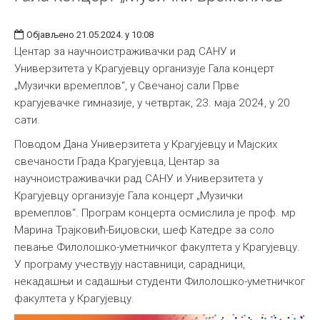
Објављено 21.05.2024. у 10:08
Центар за научноистраживачки рад САНУ и
Универзитета у Крагујевцу организује Гала концерт
„Музички времеплов“, у Свечаној сали Прве
крагујевачке гимназије, у четвртак, 23. маја 2024, у 20
сати.
Поводом Дана Универзитета у Крагујевцу и Мајских
свечаности Града Крагујевца, Центар за
научноистраживачки рад САНУ и Универзитета у
Крагујевцу организује Гала концерт „Музички
времеплов“. Програм концерта осмислила је проф. мр
Марина Трајковић-Биџовски, шеф Катедре за соло
певање Филолошко-уметничког факултета у Крагујевцу.
У програму учествују наставници, сарадници,
некадашњи и садашњи студенти Филолошко-уметничког
факултета у Крагујевцу.