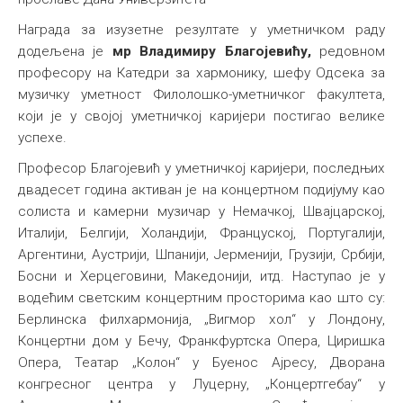
Награда за изузетне резултате у уметничком раду
додељена је
мр Владимиру Благојевићу,
редовном
професору на Катедри за хармонику, шефу Одсека за
музичку уметност Филолошко-уметничког факултета,
који је у својој уметничкој каријери постигао велике
успехе.
Професор Благојевић у уметничкој каријери, последњих
двадесет година активан је на концертном подијуму као
солиста и камерни музичар у Немачкој, Швајцарској,
Италији, Белгији, Холандији, Француској, Португалији,
Аргентини, Аустрији, Шпанији, Јерменији, Грузији, Србији,
Босни и Херцеговини, Македонији, итд. Наступао је у
водећим светским концертним просторима као што су:
Берлинска филхармонија, „Вигмор хол“ у Лондону,
Концертни дом у Бечу, Франкфуртска Опера, Циришка
Опера, Театар „Колон“ у Буенос Ајресу, Дворана
конгресног центра у Луцерну, „Концертгебау“ у