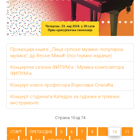
Промоција књиге ,,Лица српске музике- популарна
музика", др Весне Микић (постхумно издање)
Концертна сезона ФИЛУМ-а - Музика композитора
ФИЛУМ-а
Концерт класе професора Војислава Спасића
Концерт студената Катедре за гудачке и трзачке
инструменте
Страна 10 од 74
СТАРТ
ПРЕТХОДНА
5
6
7
8
...
10
11