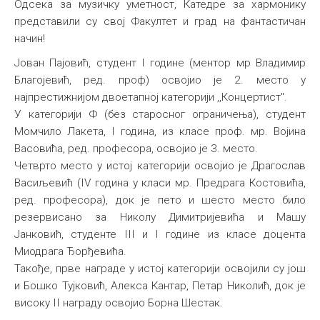
Одсека за музичку уметност, Катедре за хармонику
Међународна
представили су свој Факултет и град на фантастичан
начин!
Јован Пајовић, студент I године (ментор мр Владимир
Благојевић, ред. проф) освојио је 2. место у
најпрестижнијом двоетапној категорији ,,Концертист".
У категорији Ф (без старосног ограничења), студент
Момчило Лакета, I година, из класе проф. мр. Војина
Васовића, ред. професора, освојио је 3. место.
Четврто место у истој категорији освојио је Драгослав
Васиљевић (IV година у класи мр. Предрага Костовића,
ред. професора), док је пето и шесто место било
резервисано за Николу Димитријевића и Машу
Јанковић, студенте III и I године из класе доцента
Миодрага Ђорђевића.
Такође, прве награде у истој категорији освојили су још
и Бошко Тујковић, Алекса Кантар, Петар Николић, док је
високу II награду освојио Борна Шестак.