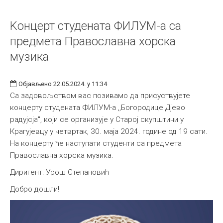
Kонцерт студената ФИЛУМ-а са
предмета Православна хорска
музика
Објављено 22.05.2024. у 11:34
Са задовољством вас позивамо да присуствујете
концерту студената ФИЛУМ-а ,,Богородице Дјево
радујсја", који се организује у Старој скупштини у
Крагујевцу у четвртак, 30. маја 2024. године од 19 сати.
На концерту ће наступати студенти са предмета
Православна хорска музика.
Диригент: Урош Степановић
Добро дошли!