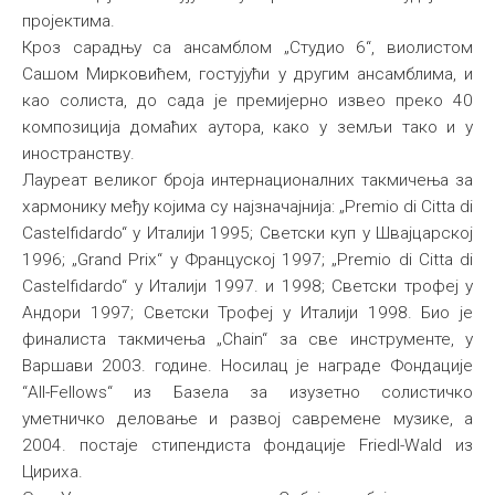
пројектима.
Кроз сарадњу са ансамблом „Студио 6“, виолистом
Сашом Мирковићем, гостујући у другим ансамблима, и
као солиста, до сада је премијерно извео преко 40
композиција домаћих аутора, како у земљи тако и у
иностранству.
Лауреат великог броја интернационалних такмичења за
хармонику међу којима су најзначајнија: „Premio di Citta di
Castelfidardo“ у Италији 1995; Светски куп у Швајцарској
1996; „Grand Prix“ у Француској 1997; „Premio di Citta di
Castelfidardo“ у Италији 1997. и 1998; Светски трофеј у
Андори 1997; Светски Трофеј у Италији 1998. Био је
финалиста такмичења „Chain“ за све инструменте, у
Варшави 2003. године. Носилац је награде Фондације
“All-Fellows“ из Базела за изузетно солистичко
уметничко деловање и развој савремене музике, а
2004. постаје стипендиста фондације Friedl-Wald из
Цириха.