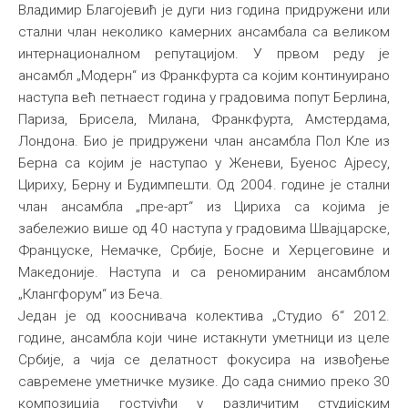
Владимир Благојевић је дуги низ година придружени или
стални члан неколико камерних ансамбала са великом
интернационалном репутацијом. У првом реду је
ансамбл „Модерн“ из Франкфурта са којим континуирано
наступа већ петнаест година у градовима попут Берлина,
Париза, Брисела, Милана, Франкфурта, Амстердама,
Лондона. Био је придружени члан ансамбла Пол Кле из
Берна са којим је наступао у Женеви, Буенос Ајресу,
Цириху, Берну и Будимпешти. Од 2004. године је стални
члан ансамбла „пре-арт“ из Цириха са којима је
забележио више од 40 наступа у градовима Швајцарске,
Француске, Немачке, Србије, Босне и Херцеговине и
Македоније. Наступа и са реномираним ансамблом
„Клангфорум“ из Беча.
Један је од кооснивача колектива „Студио 6“ 2012.
године, ансамбла који чине истакнути уметници из целе
Србије, а чија се делатност фокусира на извођење
савремене уметничке музике. До сада снимио преко 30
композиција гостујући у различитим студијским