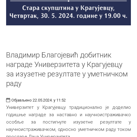
Владимир Благојевић добитник
награде Универзитета у Крагујевцу
за изузетне резултате у уметничком
раду
Објављено 22.05.2024. у 11:52
Универзитет у Крагујевцу традиционално је доделио
годишње награде за наставно и научноистраживачко
особље за постигнуте изузетне резултате у
научноистраживачком, односно уметничком раду током
прославе Дана Универзитета