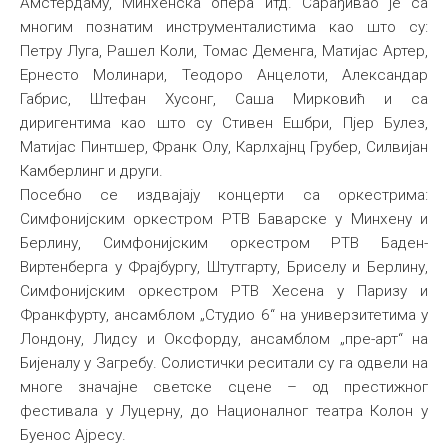
Амстердаму, Минхенска опера итд. Сарађивао је са
многим познатим инструменталистима као што су:
Петру Луга, Рашел Коли, Томас Деменга, Матијас Артер,
Ернесто Молинари, Теодоро Анцелоти, Александар
Габрис, Штефан Хусонг, Саша Мирковић и са
диригентима као што су Стивен Ешбри, Пјер Булез,
Матијас Пинтшер, Франк Олу, Карлхајнц Грубер, Силвијан
Камберлинг и други.
Посебно се издвајају концерти са оркестрима:
Симфонијским оркестром РТВ Баварске у Минхену и
Берлину, Симфонијским оркестром РТВ Баден-
Виртенберга у Фрајбургу, Штутгарту, Бриселу и Берлину,
Симфонијским оркестром РТВ Хесена у Паризу и
Франкфурту, ансам6лом „Студио 6“ на универзитетима у
Лондону, Лидсу и Оксфорду, ансамблом „пре-арт“ на
Бијеналу у Загребу. Солистички реситали су га одвели на
многе значајне светске сцене – од престижног
фестивала у Луцерну, до Националног театра Колон у
Буенос Ајресу.