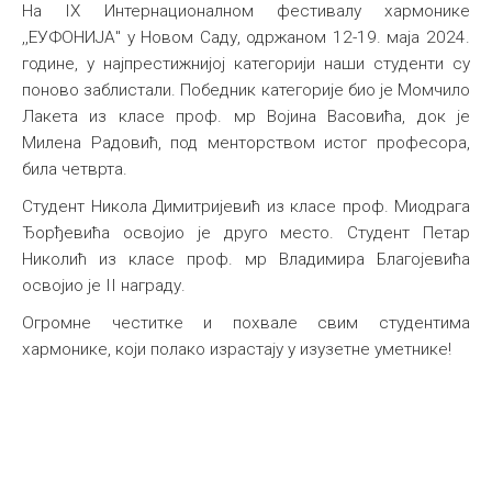
На IX Интернационалном фестивалу хармонике
,,ЕУФОНИЈА" у Новом Саду, одржаном 12-19. маја 2024.
године, у најпрестижнијој категорији наши студенти су
поново заблистали. Победник категорије био је Момчило
Лакета из класе проф. мр Војина Васовића, док је
Милена Радовић, под менторством истог професора,
била четврта.
Студент Никола Димитријевић из класе проф. Миодрага
Ђорђевића освојио је друго место. Студент Петар
Николић из класе проф. мр Владимира Благојевића
освојио је II награду.
Огромне честитке и похвале свим студентима
хармонике, који полако израстају у изузетне уметнике!