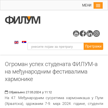
МЕНИ
Почетна
Упис
ФИЛУМ
Студије
Претражи
Наука
Уметност
Огроман успех студената ФИЛУМ-а
Музичка уметност
на међународним фестивалима
Примењена и ликовна уметност
хармонике
Галерија
Издаваштво
Објављено 27.05.2024. у 11:12
На 47. Међународним сусретима хармоникаша у Пули
Библиотека
(Хрватска), одржаним 7-9. маја 2024. године, студенти
Студенти