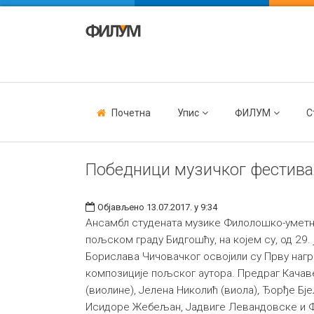
Почетна
Упис
ФИЛУМ
С
Победници музичког фестива
Објављено 13.07.2017. у 9:34
Ансамбл студената музике Филолошко-уметни
пољском граду Бидгошћу, на којем су, од 29.
Борислава Чичовачког освојили су Прву нагр
композиције пољског аутора. Предраг Качав
(виолине), Јелена Николић (виола), Ђорђе Бј
Исидоре Жебељан, Јадвиге Левандовске и Фр