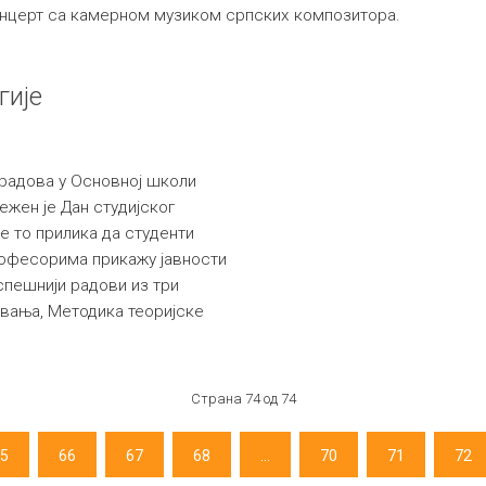
нцерт са камерном музиком српских композитора.
гије
радова у Основној школи
ежен је Дан студијског
је то прилика да студенти
рофесорима прикажу јавности
спешнији радови из три
вања, Методика теоријске
Страна 74 од 74
5
66
67
68
...
70
71
72