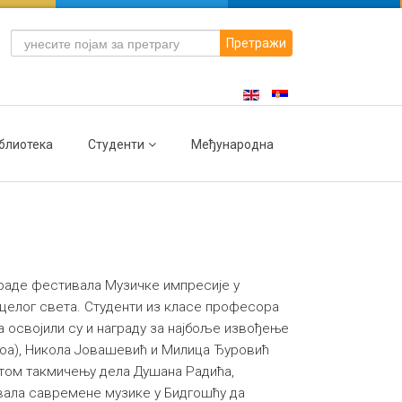
Претражи
блиотека
Студенти
Међународна
граде фестивала Музичке импресије у
з целог света. Студенти из класе професора
а освојили су и награду за најбоље извођење
боа), Никола Јовашевић и Милица Ђуровић
а том такмичењу дела Душана Радића,
вала савремене музике у Бидгошћу да