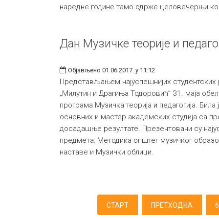
наредне године тамо одрже целовечерњи ко
Дан Музичке теорије и педаго
Објављено 01.06.2017. у 11:12
Представљањем најуспешнијих студентских 
„Милутин и Драгиња Тодоровић” 31. маја обел
програма Музичка теорија и педагогија. Била 
основних и мастер академских студија са п
досадашње резултате. Презентовани су нају
предмета: Методика општег музичког образо
наставе и Музички облици.
СТАРТ
ПРЕТХОДНА
6