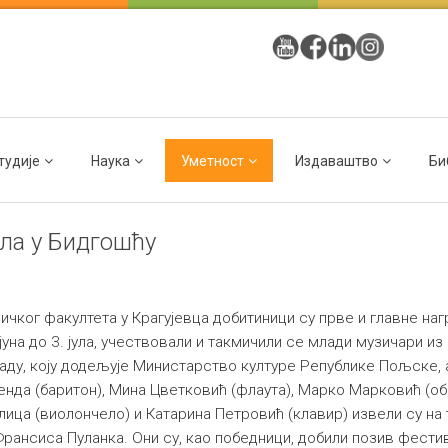
тудије
Наука
Уметност
Издаваштво
Би
ла у Бидгошћу
чког факултета у Крагујевца добитиници су прве и главне на
 јуна до 3. јула, учествовали и такмичили се млади музичари и
аду, коју додељује Министарство културе Републике Пољске, 
енда (баритон), Мина Цветковић (флаута), Марко Марковић (о
елица (виолончело) и Катарина Петровић (клавир) извели су н
ансиса Пуланка. Они су, као победници, добили позив фести