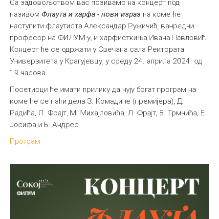
Са задовољством вас позивамо на концерт под
називом
Флаута и харфа - нови израз
на коме ће
наступити флаутиста Александар Ружичић, ванредни
професор на ФИЛУМ-у, и харфисткиња Ивана Павловић.
Концерт ће се одржати у Свечана сала Ректората
Универзитета у Крагујевцу, у среду 24. априла 2024. од
19 часова.
Посетиоци ће имати прилику да чују богат програм на
коме ће се наћи дела З. Комадине (премијера), Д.
Радића, Л. Фрајт, М. Михајловића, Л. Фрајт, В. Трмчића, Е.
Јосифа и Б. Андрес.
Програм