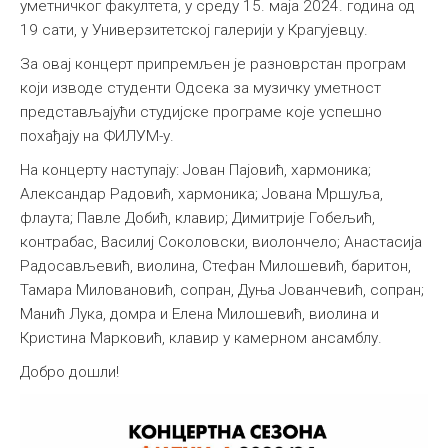
уметничког факултета, у среду 15. маја 2024. година од
Међународна
19 сати, у Универзитетској галерији у Крагујевцу.
За овај концерт припремљен је разноврстан програм
који изводе студенти Одсека за музичку уметност
представљајући студијске програме које успешно
похађају на ФИЛУМ-у.
На концерту наступају: Јован Пајовић, хармоника;
Александар Радовић, хармоника; Јована Мршуља,
флаута; Павле Добић, клавир; Димитрије Гобељић,
контрабас, Василиј Соколовски, виолончело; Анастасија
Радосављевић, виолина, Стефан Милошевић, баритон,
Тамара Миловановић, сопран, Дуња Јованчевић, сопран;
Манић Лука, домра и Елена Милошевић, виолина и
Кристина Марковић, клавир у камерном ансамблу.
Добро дошли!