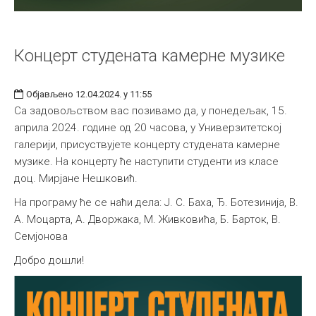
Концерт студената камерне музике
Објављено 12.04.2024. у 11:55
Са задовољством вас позивамо да, у понедељак, 15.
априла 2024. године од 20 часова, у Универзитетској
галерији, присуствујете концерту студената камерне
музике. На концерту ће наступити студенти из класе
доц. Мирјане Нешковић.
На програму ће се наћи дела: Ј. С. Баха, Ђ. Ботезинија, В.
А. Моцарта, А. Дворжака, М. Живковића, Б. Барток, В.
Семјонова
Добро дошли!