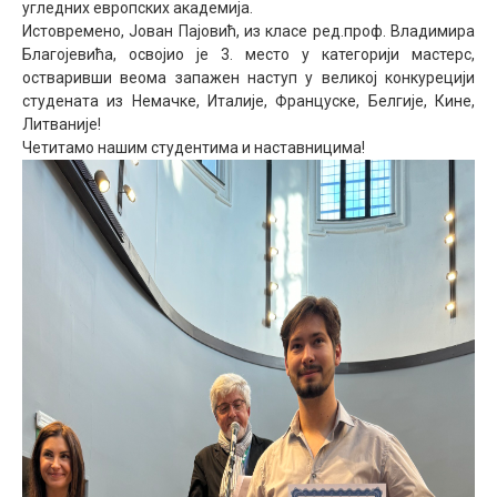
угледних европских академија.
Истовремено, Јован Пајовић, из класе ред.проф. Владимира
Благојевића, освојио је 3. место у категорији мастерс,
остваривши веома запажен наступ у великој конкурецији
студената из Немачке, Италије, Француске, Белгије, Кине,
Литваније!
Четитамо нашим студентима и наставницима!