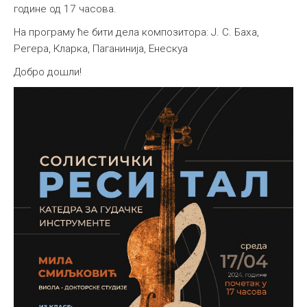
године од 17 часова.
На програму ће бити дела композитора: Ј. С. Баха,
Регера, Кларка, Паганинија, Енескуа
Добро дошли!