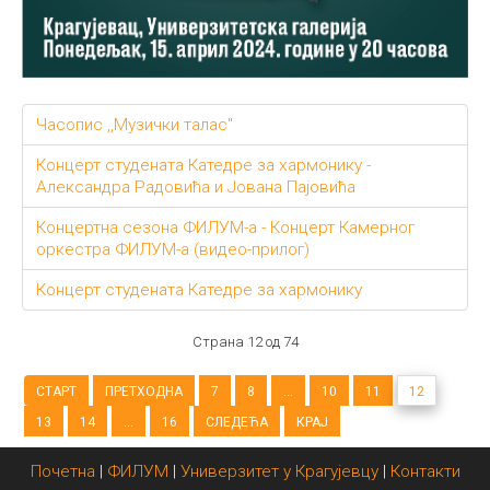
Часопис ,,Музички талас"
Концерт студената Катедре за хармонику -
Александра Радовића и Јованa Пајовићa
Концертна сезона ФИЛУМ-а - Концерт Камерног
оркестра ФИЛУМ-а (видео-прилог)
Концерт студената Катедре за хармонику
Страна 12 од 74
СТАРТ
ПРЕТХОДНА
7
8
...
10
11
12
13
14
...
16
СЛЕДЕЋА
КРАЈ
Почетна
|
ФИЛУМ
|
Универзитет у Крагујевцу
|
Контакти