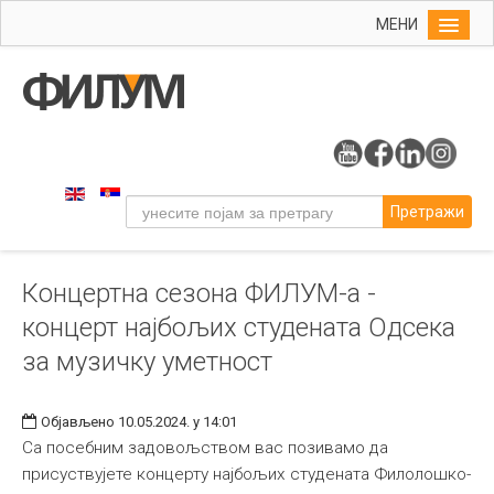
МЕНИ
Почетна
Упис
ФИЛУМ
Студије
Претражи
Наука
Уметност
Концертна сезона ФИЛУМ-а -
Музичка уметност
концерт најбољих студената Одсека
Примењена и ликовна уметност
за музичку уметност
Галерија
Издаваштво
Објављено 10.05.2024. у 14:01
Са посебним задовољством вас позивамо да
Библиотека
присуствујете концерту најбољих студената Филолошко-
Студенти