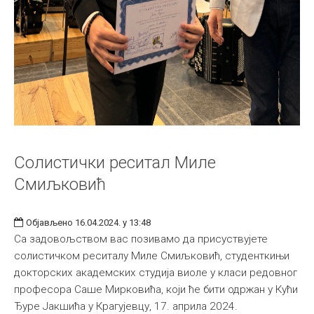
Солистички реситал Миле
Смиљковић
Објављено 16.04.2024. у 13:48
Са задовољством вас позивамо да присуствујете
солистичком реситалу Миле Смиљковић, студенткињи
докторских академских студија виоле у класи редовног
професора Саше Мирковића, који ће бити одржан у Кући
Ђуре Јакшића у Крагујевцу, 17. априла 2024.