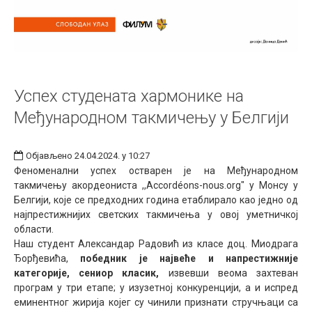
Успех студената хармонике на
Међународном такмичењу у Белгији
Објављено 24.04.2024. у 10:27
Феноменални успех остварен је на Међународном
такмичењу акордеониста ,,Accordéons-nous.org" у Монсу у
Белгији, које се предходних година етаблирало као једно од
најпрестижнијих светских такмичења у овој уметничкој
области.
Наш студент Александар Радовић из класе доц. Миодрага
Ђорђевића,
победник је највеће и напрестижније
категорије, сениор класик,
извевши веома захтеван
програм у три етапе; у изузетној конкуренцији, а и испред
еминентног жирија којег су чинили признати стручњаци са