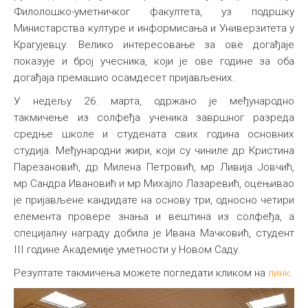
Филолошко-уметничког факултета, уз подршку
Министарства културе и информисања и Универзитета у
Крагујевцу. Велико интересовање за ове догађаје
показује и број учесника, који је ове године за оба
догађаја премашио осамдесет пријављених.
У недељу 26. марта, одржано је међународно
такмичење из солфеђа ученика завршног разреда
средње школе и студената свих година основних
студија. Међународни жири, који су чиниле др Кристина
Парезановић, др Милена Петровић, мр Ливија Јовчић,
мр Сандра Ивановић и мр Михајло Лазаревић, оцењивао
је пријављене кандидате на основу три, односно четири
елемента провере знања и вештина из солфеђа, а
специјалну награду добила је Ивана Мачковић, студент
III године Академије уметности у Новом Саду.
Резултате такмичења можете погледати кликом на
линк
.