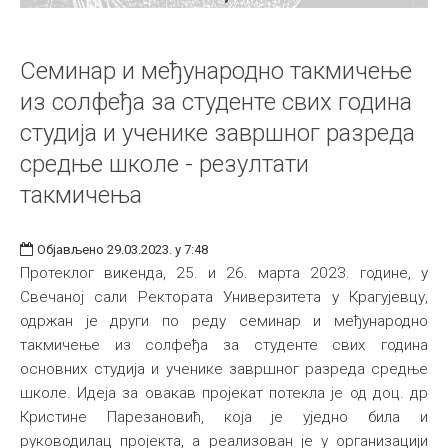
Семинар и међународно такмичење
из солфеђа за студенте свих година
студија и ученике завршног разреда
средње школе - резултати
такмичења
Објављено 29.03.2023. у 7:48
Протеклог викенда, 25. и 26. марта 2023. године, у
Свечаној сали Ректората Универзитета у Крагујевцу,
одржан је други по реду семинар и међународно
такмичење из солфеђа за студенте свих година
основних студија и ученике завршног разреда средње
школе. Идеја за овакав пројекат потекла је од доц. др
Кристине Парезановић, која је уједно била и
руководилац пројекта, а реализован је у организацији