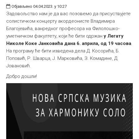
Објављено 04.04.2023. у 10:27
Задовољство нам је да вас позовемо да присуствујете
солистичком концерту акордеонисте Владимира
Благојевића, ванредног професора на Филолошко-
уметничком факултету, који ће бити одржан
у Легату
Николе Коке Јанковића дана 6. априла,
од 19 часова
.
На програму ће бити изведена дела Д. Косорића, Б.
Поповић, Р. Шварца, Ј. Марковића, З. Комадине, Д.
Јовановић.
Добро дошли!