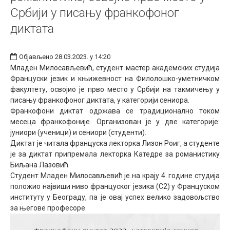
Србији у писању франкофоног
диктата
Објављено 28.03.2023. у 14:20
Младен Милосављевић, студент мастер академских студија
Француски језик и књижевност на Филолошко-уметничком
факултету, освојио је прво место у Србији на такмичењу у
писању франкофоног диктата, у категорији сениора.
Франкофони диктат одржава се традиционално током
месеца франкофоније. Организован је у две категорије:
јуниори
(ученици) и сениори (студенти).
Диктат је читала француска лекторка Лизон Роиг, а студенте
је за диктат припремала лекторка Катедре за романистику
Биљана Лазовић.
Студент Младен Милосављевић је на крају 4. године студија
положио највиши ниво француског језика (C2) у Француском
институту у Београду, па је овај успех велико задовољство
за његове професоре.