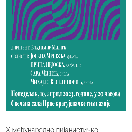
X међународно пијанистичко