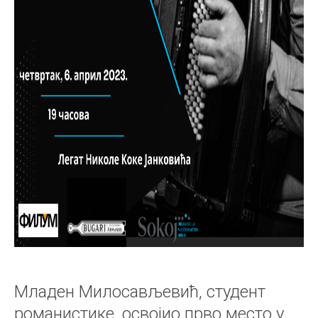
Младен Милосављевић, студент
романистике, освојио прво место у