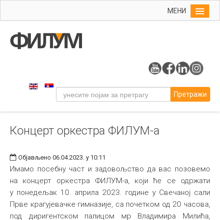
МЕНИ
Почетна
Упис
ФИЛУМ
Студије
Претражи
Наука
Уметност
Концерт оркестра ФИЛУМ-а
Музичка уметност
Примењена и ликовна уметност
Објављено 06.04.2023. у 10:11
Галерија
Имамо посебну част и задовољство да вас позовемо
на концерт оркестра ФИЛУМ-а, који ће се одржати
Издаваштво
у понедељак 10. априла 2023. године у Свечаној сали
Библиотека
Прве крагујевачке гимназије, са почетком од 20 часова,
под диригентском палицом мр Владимира Милића,
Студенти