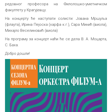
редовног професора на Филолошко-уметничком
Међународна
факултету у Крагујевцу.
На концерту ће наступати солисти: Јована Мршуља
(флаута), Ирина Пејоска (харфа к.г.), Сaра Минић (виола),
Михајло Веселиновић (виола)
На програму за концерт наћи ће се дела В. А. Моцарта,
С. Баха.
Добро дошли!