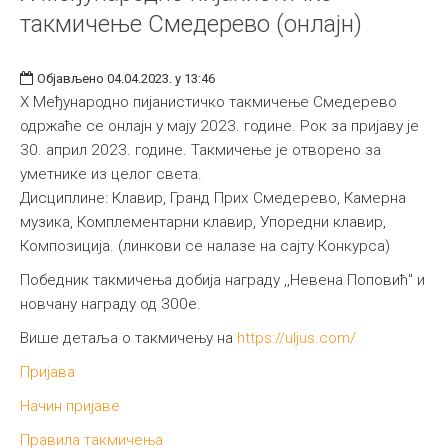
такмичење Смедерево (онлајн)
Објављено 04.04.2023. у 13:46
X Међународно пијанистичко такмичење Смедерево
одржаће се онлајн у мају 2023. године. Рок за пријаву је
30. април 2023. године. Такмичење је отворено за
уметнике из целог света.
Дисциплине: Клавир, Гранд Приx Смедерево, Камерна
музика, Комплементарни клавир, Упоредни клавир,
Композиција. (линкови се налазе на сајту Конкурса)
Победник такмичења добија награду ,,Невена Поповић" и
новчану награду од 300е.
Више детаља о такмичењу на
https://uljus.com/
Пријава
Начин пријаве
Правила такмичења