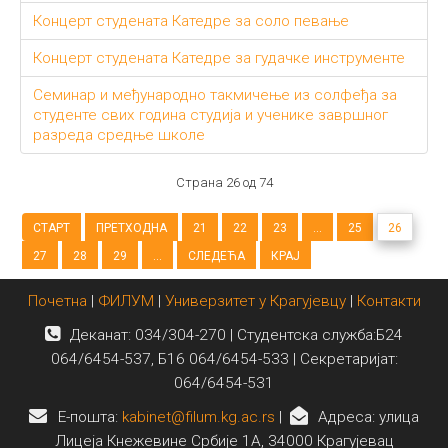
Концерт студената Катедре за соло певање
Концерт студената Катедре за гудачке инструменте
Семинар и међународно такмичење из солфеђа за
студенте свих година студија и ученике завршног
разреда средње школе
Страна 26 од 74
СТАРТ
ПРЕТХОДНА
21
22
23
...
25
26
27
28
29
...
СЛЕДЕЋА
КРАЈ
Почетна
|
ФИЛУМ
|
Универзитет у Крагујевцу
|
Контакти
Деканат: 034/304-270 | Студентска служба:Б24
064/6454-537, Б16 064/6454-533 | Секретаријат:
064/6454-531
E-пошта:
kabinet@filum.kg.ac.rs
|
Адреса: улица
Лицеја Кнежевине Србије 1А, 34000 Крагујевац