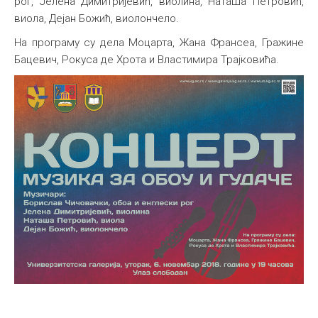
рог, Јелена Димитријевић, виолина, Наташа Петровић,
виола, Дејан Божић, виолончело.
Међународна
На програму су дела Моцарта, Жана Франсеа, Гражине
Бацевич, Рокуса де Хрота и Властимира Трајковића.