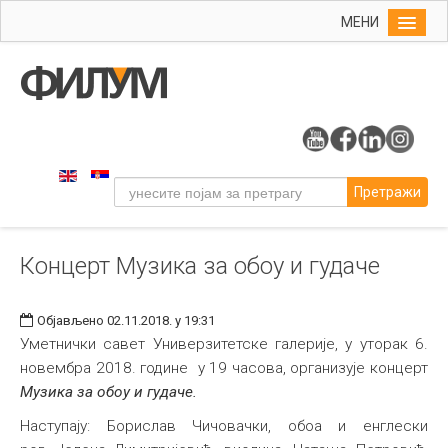
МЕНИ
Почетна
Упис
ФИЛУМ
Студије
Претражи
Наука
Уметност
Концерт Музика за обоу и гудаче
Музичка уметност
Примењена и ликовна уметност
Објављено 02.11.2018. у 19:31
Галерија
Уметнички савет Универзитетске галерије, у уторак 6.
новембра 2018. године у 19 часова, организује концерт
Издаваштво
Музика за обоу и гудаче.
Библиотека
Наступају: Борислав Чичовачки, обоа и енглески
Студенти