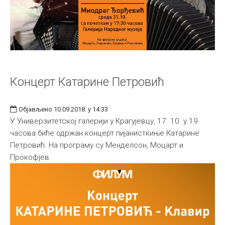
Концерт Катарине Петровић
Објављено 10.09.2018. у 14:33
У Универзитетској галерији у Крагујевцу, 17. 10. у 19
часова биће одржан концерт пијанисткиње Катарине
Петровић. На програму су Менделсон, Моцарт и
Прокофјев.