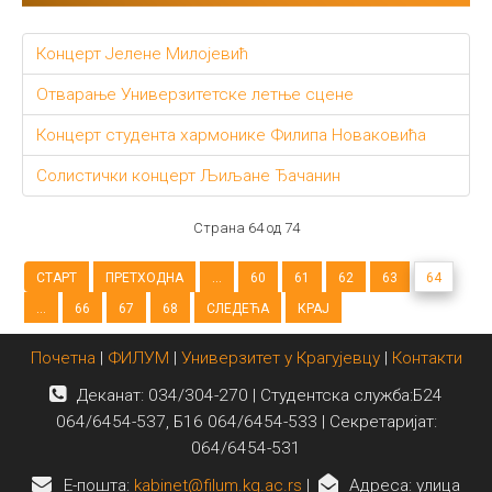
Концерт Јелене Милојевић
Отварање Универзитетске летње сцене
Концерт студента хармонике Филипа Новаковића
Солистички концерт Љиљане Ђачанин
Страна 64 од 74
СТАРТ
ПРЕТХОДНА
...
60
61
62
63
64
...
66
67
68
СЛЕДЕЋА
КРАЈ
Почетна
|
ФИЛУМ
|
Универзитет у Крагујевцу
|
Контакти
Деканат: 034/304-270 | Студентска служба:Б24
064/6454-537, Б16 064/6454-533 | Секретаријат:
064/6454-531
E-пошта:
kabinet@filum.kg.ac.rs
|
Адреса: улица