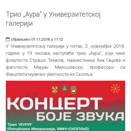
Трио „Аура” у Универзитетској
галерији
Објављено 01.11.2018. у 11:12
У Универзитетској галерији у петак, 2. новембра 2018.
године у 19 часова, наступиће трио „Аура”, који чине
флаутиста Страшо Темков, пијанисткиња Ана Гацева и
фаготиста Марјан Милошевски, професори са
Факултета музичке уметности из Скопља.