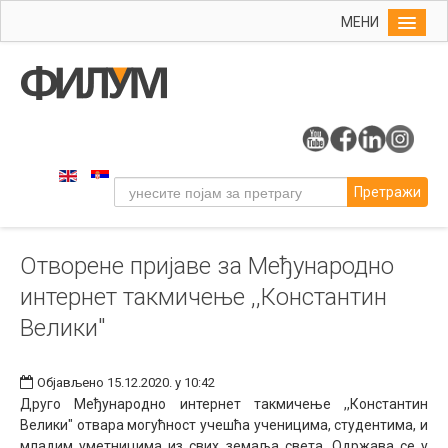
МЕНИ
Почетна
Упис
ФИЛУМ
Студије
Претражи
Наука
Уметност
Отворене пријаве за Међународно
Музичка уметност
интернет такмичење ,,Константин
Примењена и ликовна уметност
Велики"
Галерија
Издаваштво
Објављено 15.12.2020. у 10:42
Друго Међународно интернет такмичење ,,Константин
Библиотека
Велики" отвара могућност учешћа ученицима, студентима, и
Студенти
младим уметницима из свих земаља света. Одржава се у