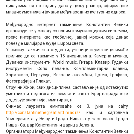
циклусима од по годину дана у циљу развоја, афирмације
Међународна
младих уметника и јачања међународних културних односа.
Међународно интернет такмичење Константин Велики
организује се у складу са новим комуникацијским системом,
преко интернета, као глобалној, јавној мрежи, која данас
повезује милијарде људе широм света.
У оквиру Такмичења студенти, ученици и уметници имаће
прилике да се такмиче у 15 дисциплина: Камерна музика,
Дувачки инструменти, World music, Гитара, Клавир, Гудачки
инструменти, Соло певање, Комплементарни клавир,
Хармоника, Перкусије, Вокални ансамбли, Цртеж, Графика,
Фотографија и Плакат.
Стручни Жири, свих дисциплина, састављен је од истакнутих
уметника и педагога из земље и света. Број награда које
додељује жири није лимитиран, н
Снимак лауреата емитоваће се 3. јуна на сајту
http://constantinethegreat.artf.ni.ac.rs/
као и сајтовима
Универзитета у Нишу и Града Ниша, а у част славе Града
Ниша - Св. цар Константин и царица Јелена.
Организатори Међународног такмичења Константин Велики