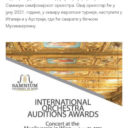
Самниум симфонијског оркестра. Овај оркестар ће у
јуну 2021. године, у оквиру европске турнеје, наступити у
Италији и у Аустрији, где ће свирати у бечком
Мусиквереину.