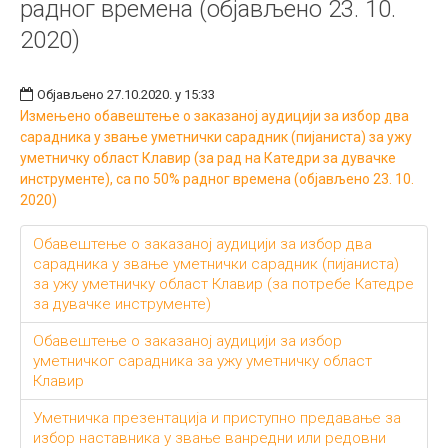
радног времена (објављено 23. 10.
2020)
Објављено 27.10.2020. у 15:33
Измењено обавештење о заказаној аудицији за избор два
сарадника у звање уметнички сарадник (пијаниста) за ужу
уметничку област Клавир (за рад на Катедри за дувачке
инструменте), са по 50% радног времена (објављено 23. 10.
2020)
Обавештење о заказаној аудицији за избор два
сарадника у звање уметнички сарадник (пијаниста)
за ужу уметничку област Клавир (за потребе Катедре
за дувачке инструменте)
Обавештење о заказаној аудицији за избор
уметничког сарадника за ужу уметничку област
Клавир
Уметничка презентација и приступно предавање за
избор наставника у звање ванредни или редовни