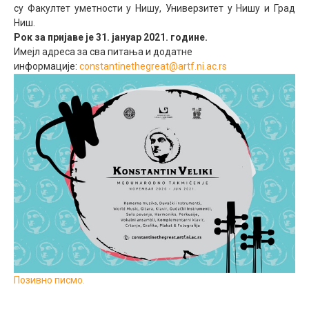
су Факултет уметности у Нишу, Универзитет у Нишу и Град
Ниш.
Рок за пријаве је 31. јануар 2021. године.
Имејл адреса за сва питања и додатне
информације:
constantinethegreat@artf.ni.ac.rs
Позивно писмо.