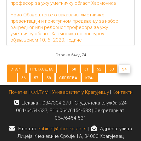
професор за ужу уметничку област Хармоника
Ново Обавештење о заказаној уметничкој
презентацији и приступном предавању за избор
ванредног или редовног професора за ужу
уметничку област Хармоника по конкурсу
објављеном 10. 6. 2020. године
Страна 54 од 74
СТАРТ
ПРЕТХОДНА
...
50
51
52
53
54
...
56
57
58
СЛЕДЕЋА
КРАЈ
Почетна
|
ФИЛУМ
|
Универзитет у Крагујевцу
|
Контакти
Деканат: 034/304-270 | Студентска служба:Б24
064/6454-537, Б16 064/6454-533 | Секретаријат:
064/6454-531
E-пошта:
kabinet@filum.kg.ac.rs
|
Адреса: улица
Лицеја Кнежевине Србије 1А, 34000 Крагујевац