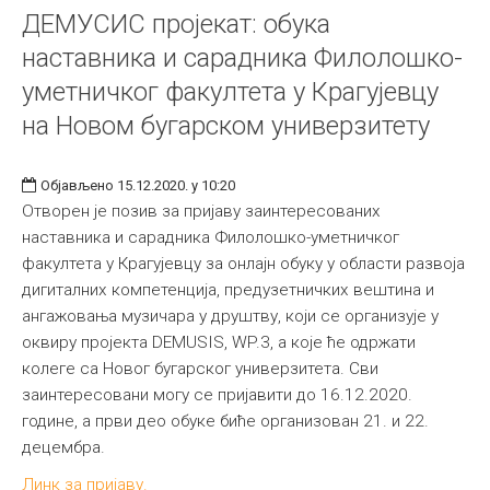
ДЕМУСИС пројекат: обука
наставника и сарадника Филолошко-
уметничког факултета у Крагујевцу
на Новом бугарском универзитету
Објављено 15.12.2020. у 10:20
Отворен је позив за пријаву заинтересованих
наставника и сарадника Филолошко-уметничког
факултета у Крагујевцу за онлајн обуку у области развоја
дигиталних компетенција, предузетничких вештина и
ангажовања музичара у друштву, који се организује у
оквиру пројекта DEMUSIS, WP.3, а које ће одржати
колеге са Новог бугарског универзитета. Сви
заинтересовани могу се пријавити до 16.12.2020.
године, а први део обуке биће организован 21. и 22.
децембра.
Линк за пријаву.