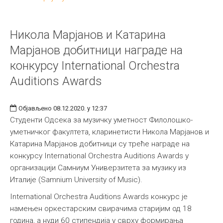
Никола Марјанов и Катарина
Марјанов добитници награде на
конкурсу International Orchestra
Auditions Awards
Објављено 08.12.2020. у 12:37
Студенти Одсека за музичку уметност Филолошко-
уметничког факултета, кларинетисти Никола Марјанов и
Катарина Марјанов добитници су треће награде на
конкурсу International Orchestra Auditions Awards у
организацији Самниум Универзитета за музику из
Италије (Samnium University of Musiс).
International Orchestra Auditions Awards конкурс је
намењен оркестарским свирачима старијим од 18
година, а нуди 60 стипендија у сврху формирања