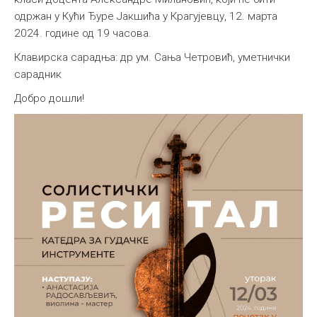
одржан у Кући Ђуре Јакшића у Крагујевцу, 12. марта
Међународна
2024. године од 19 часова.
Клавирска сарадња: др ум. Сања Четровић, уметнички
сарадник
Добро дошли!