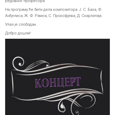
редовног професора.
На програму ће бити дела композитора: Ј. С. Баха, Ф.
Анђелиса, Ж. Ф. Рамоа, С. Прокофјева, Д. Скарлатија.
Улаз је слободан.
Добро дошли!