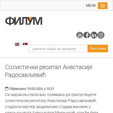
МЕНИ
Почетна
Упис
ФИЛУМ
Студије
Претражи
Наука
Уметност
Солистички реситал Анастасије
Музичка уметност
Радосављевић
Примењена и ликовна уметност
Галерија
Објављено 10.03.2024. у 13:21
Издаваштво
Са задовољством вас позивамо да присуствујете
солистичком реситалу Анастасије Радосављевић,
Библиотека
студента мастер академских студија виолине у
Студенти
класи доцента Александре Милановић, који ће бити