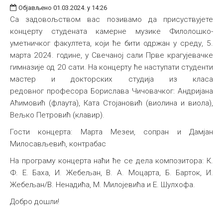
Објављено 01.03.2024. у 14:26
Са задовољством вас позивамо да присуствујете
концерту студената камерне музике Филолошко-
уметничког факултета, који ће бити одржан у среду, 5.
марта 2024. године, у Свечаној сали Прве крагујевачке
гимназије од 20 сати. На концерту ће наступати студенти
мастер и докторских студија из класа
редовног професора Борислава Чичовачког: Андријана
Аћимовић (флаута), Ката Стојановић (виолина и виола),
Вељко Петровић (клавир).
Гости концерта: Марта Мезеи, сопран и Дамјан
Милосављевић, контрабас
На програму концерта наћи ће се дела композитора: К.
Ф. Е. Баха, И. Жебељан, В. А. Моцарта, Б. Барток, И.
Жебељан/В. Ненадића, М. Милојевића и Е. Шулхофа.
Добро дошли!