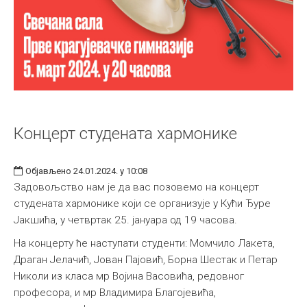
Концерт студената хармонике
Објављено 24.01.2024. у 10:08
Задовољство нам је да вас позовемо на концерт
студената хармонике који се организује у Кући Ђуре
Јакшића, у четвртак 25. јануара од 19 часова.
На концерту ће наступати студенти: Момчило Лакета,
Драган Јелачић, Јован Пајовић, Борна Шестак и Петар
Николи из класа мр Војина Васовића, редовног
професора, и мр Владимира Благојевића,