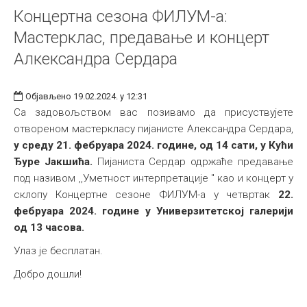
Концертна сезонa ФИЛУМ-а:
Мастерклас, предавање и концерт
Алкександра Сердара
Објављено 19.02.2024. у 12:31
Са задовољством вас позивамо да присуствујете
отвореном мастеркласу пијанисте Александра Сердара,
у среду 21. фебруара 2024. године, од 14 сати, у Кући
Ђуре Јакшића.
Пијаниста Сердар одржаће предавање
под називом ,,Уметност интерпретације " као и концерт у
склопу Концертне сезоне ФИЛУМ-а у четвртак
22.
фебруара 2024. године у Универзитетској галерији
од 13 часова.
Улаз је бесплатан.
Добро дошли!