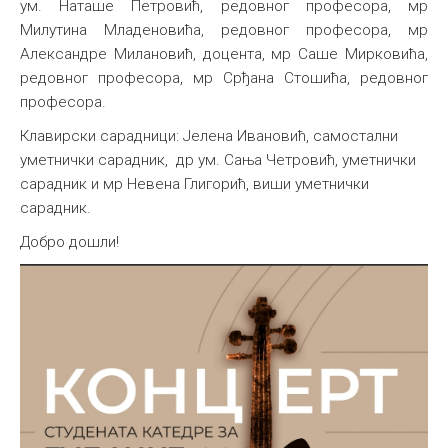
ум. Наташе Петровић, редовног професора, мр
Милутина Младеновића, редовног професора, мр
Александре Милановић, доцента, мр Саше Мирковића,
редовног професора, мр Срђана Стошића, редовног
професора.
Клавирски сарадници: Jeлена Ивановић, самостални
уметнички сарадник, др ум. Сања Четровић, уметнички
сарадник и мр Невена Глигорић, виши уметнички
сарадник.
Добро дошли!