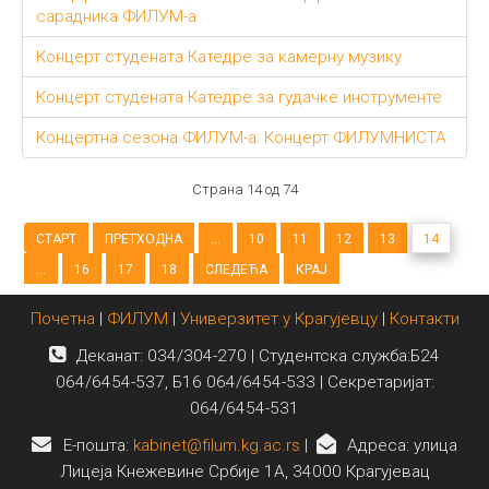
сарадника ФИЛУМ-а
Концерт студената Катедре за камерну музику
Концерт студената Катедре за гудачке инструменте
Концертна сезонa ФИЛУМ-а: Концерт ФИЛУМНИСТА
Страна 14 од 74
СТАРТ
ПРЕТХОДНА
...
10
11
12
13
14
...
16
17
18
СЛЕДЕЋА
КРАЈ
Почетна
|
ФИЛУМ
|
Универзитет у Крагујевцу
|
Контакти
Деканат: 034/304-270 | Студентска служба:Б24
064/6454-537, Б16 064/6454-533 | Секретаријат:
064/6454-531
E-пошта:
kabinet@filum.kg.ac.rs
|
Адреса: улица
Лицеја Кнежевине Србије 1А, 34000 Крагујевац