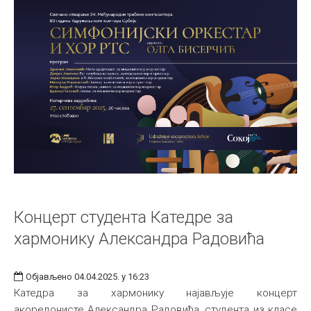
Концерт студента Катедре за
хармонику Александра Радовића
Објављено 04.04.2025. у 16:23
Катедра за хармонику најављује концерт
акоредонисте Александра Радовића, студента из класе