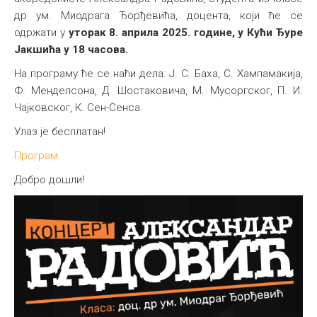
др ум. Миодрага Ђорђевића, доцента, који ће се
одржати у
уторак 8. априла 2025. године, у Кући Ђуре
Јакшића у 18 часова.
На програму ће се наћи дела: Ј. С. Баха, С. Хампамакија,
Ф. Менделсона, Д. Шостаковича, М. Мусоргског, П. И.
Чајковског, К. Сен-Сенса.
Улаз је бесплатан!
Програм
Добро дошли!