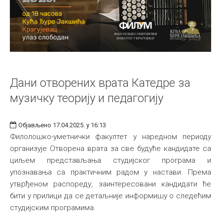
Дани отворених врата Катедре за
музичку теорију и педагогију
Објављено 17.04.2025. у 16:13
Филолошко-уметнички факултет у наредном периоду
организује Отворена врата за све будуће кандидате са
циљем представљања студијског програма и
упознавања са практичним радом у настави. Према
утврђеном распореду, заинтересовани кандидати ће
бити у прилици да се детаљније информишу о следећим
студијским програмима.