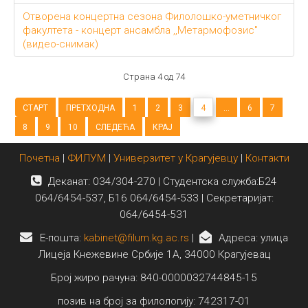
Отворена концертна сезона Филолошко-уметничког
факултета - концерт ансамбла ,,Метармофозис"
(видео-снимак)
Страна 4 од 74
СТАРТ
ПРЕТХОДНА
1
2
3
4
...
6
7
8
9
10
СЛЕДЕЋА
КРАЈ
Почетна
|
ФИЛУМ
|
Универзитет у Крагујевцу
|
Контакти
Деканат: 034/304-270 | Студентска служба:Б24
064/6454-537, Б16 064/6454-533 | Секретаријат:
064/6454-531
E-пошта:
kabinet@filum.kg.ac.rs
|
Адреса: улица
Лицеја Кнежевине Србије 1А, 34000 Крагујевац
Број жиро рачуна: 840-0000032744845-15
позив на број за филологију: 742317-01