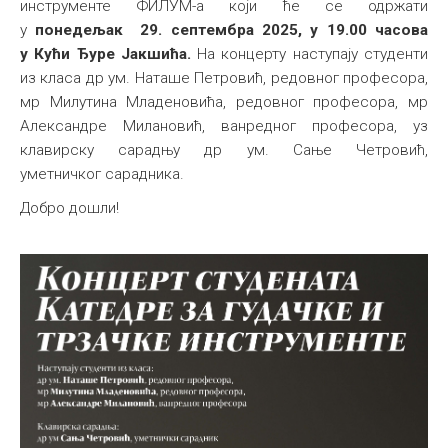
инструменте ФИЛУМ-а који ће се одржати
Међународна
у
понедељак 29. септембра 2025, у 19.00 часова
у Кући Ђуре Јакшића.
На концерту наступају студенти
из класа др ум. Наташе Петровић, редовног професора,
мр Милутина Младеновића, редовног професора, мр
Александре Милановић, ванредног професора, уз
клавирску сарадњу др ум. Сањe Четровић,
уметничког сарадника.
Добро дошли!