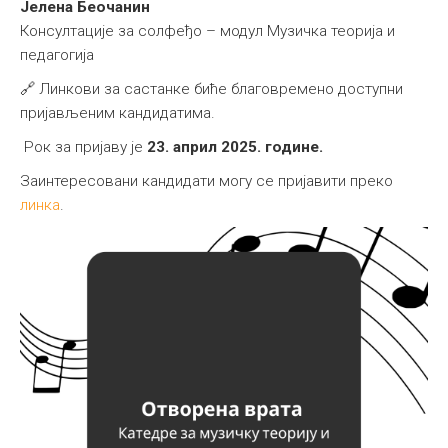
Јелена Беочанин
Консултације за солфеђо – модул Музичка теорија и
педагогија
🔗 Линкови за састанке биће благовремено доступни
пријављеним кандидатима.
Рок за пријаву је
23. април 2025. године.
Заинтересовани кандидати могу се пријавити преко
линка
.