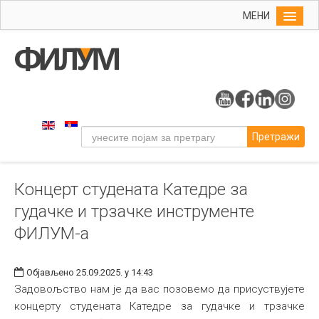
МЕНИ
Почетна
Упис
ФИЛУМ
Студије
Претражи
Наука
Уметност
Концерт студената Катедре за
Музичка уметност
гудачке и трзачке инструменте
Примењена и ликовна уметност
ФИЛУМ-а
Галерија
Издаваштво
Објављено 25.09.2025. у 14:43
Задовољство нам је да вас позовемо да присуствујете
Библиотека
концерту студената Катедре за гудачке и трзачке
Студенти