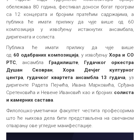
обележава 80 година, фестивал доноси богат програм
са 12 концерата и бројним пратећим садржајима, а
публика ће имати прилику да чује више од 60
композиција у извођењу истакнутих ансамбала,
диригената и солиста.
Публика ће имати прилику да чује више
од
60
одабраних
композиција
, у извођењу
Хора и СО
РТС
, ансамбла
Градилиште
,
Гудачког оркестра
Душан Сковран
,
Хора Дечјег културног
центра
,
гудачког квартета ансамбла 13 гудача
, уз
диригенте Радета Пејчића, Ивана Марковића, Срђана
Сретеновића и Невене Ивановић као и бројних
солиста
и камерних састава
.
Филолошко-уметнички факултет честита професорима
што ће њихова дела бити представљена на свечаном
отварању ове угледне манифестације.