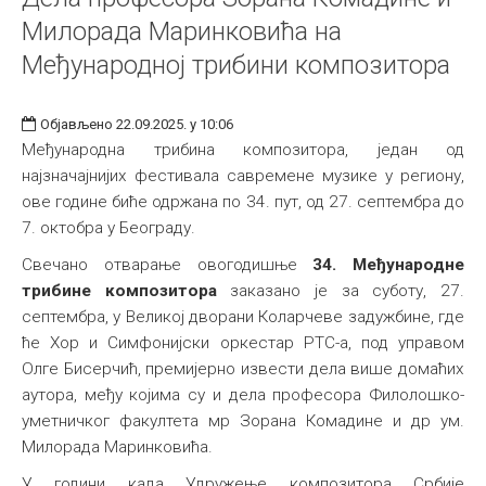
Милорада Маринковића на
Међународној трибини композитора
Објављено 22.09.2025. у 10:06
Међународна трибина композитора, један од
најзначајнијих фестивала савремене музике у региону,
ове године биће одржана по 34. пут, од 27. септембра до
7. октобра у Београду.
Свечано отварање oвогодишњe
34. Међународнe
трибинe композиторa
заказано је за суботу, 27.
септембра, у Великој дворани Коларчеве задужбине, где
ће Хор и Симфонијски оркестар РТС-а, под управом
Олге Бисерчић, премијерно извести дела више домаћих
аутора, међу којима су и дела професора Филолошко-
уметничког факултета мр Зорана Комадине и др ум.
Милорада Маринковића.
У години када Удружење композитора Србије