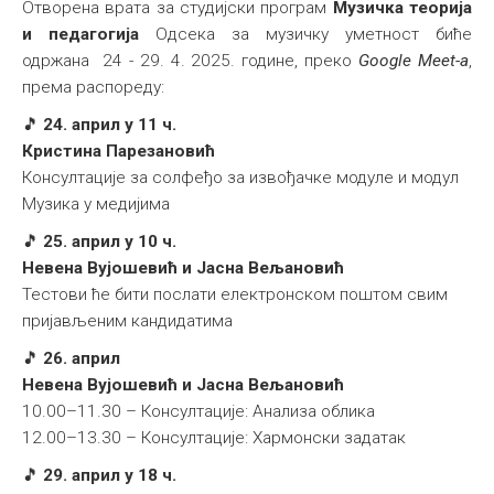
Отворена врата за студијски програм
Музичка теорија
и педагогија
Одсека за музичку уметност биће
одржана 24 - 29. 4. 2025. године, преко
Google Meet-a
,
према распореду:
🎵
24. април у 11 ч.
Кристина Парезановић
Консултације за солфеђо за извођачке модуле и модул
Музика у медијима
🎵
25. април у 10 ч.
Невена Вујошевић и Јасна Вељановић
Тестови ће бити послати електронском поштом свим
пријављеним кандидатима
🎵
26. април
Невена Вујошевић и Јасна Вељановић
10.00–11.30 – Консултације: Анализа облика
12.00–13.30 – Консултације: Хармонски задатак
🎵
29. април у 18 ч.