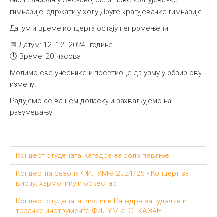
био планиран у Свечаној сали Прве крагујевачке
гимназије, одржати у холу Друге крагујевачке гимназије.
Датум и време концерта остају непромењени:
📅 Датум: 12. 12. 2024. године
🕒 Време: 20 часова
Молимо све учеснике и посетиоце да узму у обзир ову
измену.
Радујемо се вашем доласку и захваљујемо на
разумевању.
Концерт студената Катедре за соло певање
Концертна сезона ФИЛУМ-а 2024/25 - Kонцерт за
виолу, хармонику и оркестар
Концерт студената виолине Катедре за гудачке и
трзачке инструменте ФИЛУМ-а -ОТКАЗАН