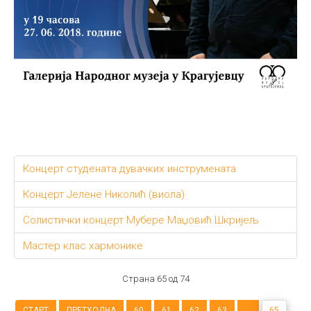
Концерт студената дувачких инструмената
Концерт Јелене Николић (виола)
Солистички концерт Мубере Маџовић Шкријељ
Мастер клас хармонике
Страна 65 од 74
СТАРТ
ПРЕТХОДНА
60
61
62
63
...
65