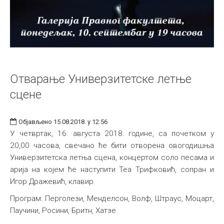
Отварање Универзитетске летње
сцене
Објављено 15.08.2018. у 12:56
У четвртак, 16. августа 2018. године, са почетком у
20,00 часова, свечано ће бити отворена овогодишња
Универзитетска летња сцена, концертом соло песама и
арија на којем ће наступити Теа Трифковић, сопран и
Игор Дражевић, клавир.
Програм: Перголези, Менделсон, Волф, Штраус, Моцарт,
Паучини, Росини, Бритн, Хатзе.