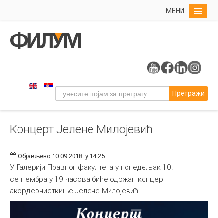
МЕНИ
Почетна
Упис
ФИЛУМ
Студије
Претражи
Наука
Уметност
Концерт Јелене Милојевић
Музичка уметност
Примењена и ликовна уметност
Објављено 10.09.2018. у 14:25
Галерија
У Галерији Правног факултета у понедељак 10.
септембра у 19 часова биће одржан концерт
Издаваштво
акордеонисткиње Јелене Милојевић.
Библиотека
Студенти