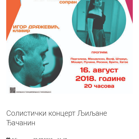
Солистички концерт Љиљане
Ђачанин