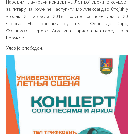
Наредни планирани концерт на Летњој сцени је концерт
за гитару на коме ће наступити мр Александар Стојић у
уторак 21. августа 2018. године са почетком у 20
часова. На програму су дела: Фернанда Сора,
Франциска Тереге, Агустина Бариоса мангоре, Џона
Броувера.
Улаз је слободан.