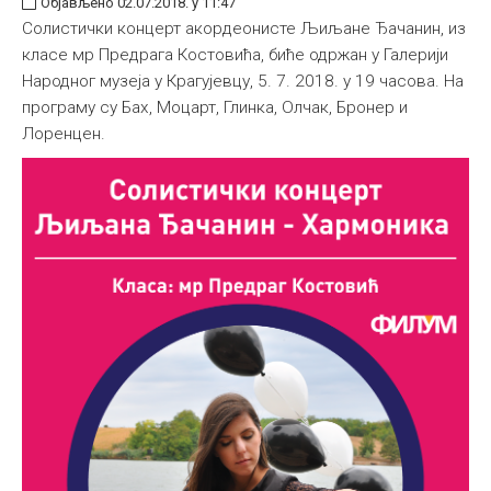
Објављено 02.07.2018. у 11:47
Солистички концерт акордеонисте Љиљане Ђачанин, из
класе мр Предрага Костовића, биће одржан у Галерији
Народног музеја у Крагујевцу, 5. 7. 2018. у 19 часова. На
програму су Бах, Моцарт, Глинка, Олчак, Бронер и
Лоренцен.