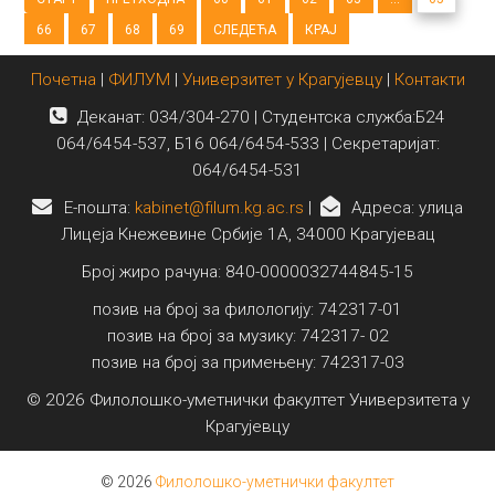
66
67
68
69
СЛЕДЕЋА
КРАЈ
Почетна
|
ФИЛУМ
|
Универзитет у Крагујевцу
|
Контакти
Деканат: 034/304-270 | Студентска служба:Б24
064/6454-537, Б16 064/6454-533 | Секретаријат:
064/6454-531
E-пошта:
kabinet@filum.kg.ac.rs
|
Адреса: улица
Лицеја Кнежевине Србије 1А, 34000 Крагујевац
Број жиро рачуна: 840-0000032744845-15
позив на број за филологију: 742317-01
позив на број за музику: 742317- 02
позив на број за примењену: 742317-03
© 2026 Филолошко-уметнички факултет Универзитета у
Крагујевцу
© 2026
Филолошко-уметнички факултет