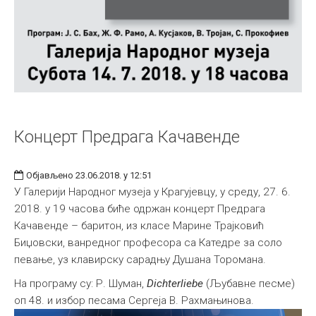
Концерт Предрага Качавенде
Објављено 23.06.2018. у 12:51
У Галерији Народног музеја у Крагујевцу, у среду, 27. 6.
2018. у 19 часова биће одржан концерт Предрага
Качавенде – баритон, из класе Марине Трајковић
Биџовски, ванредног професора са Катедре за соло
певање, уз клавирску сарадњу Душана Торомана.
На програму су: Р. Шуман,
Dichterliebe
(Љубавне песме)
оп 48. и избор песама Сергеја В. Рахмањинова.