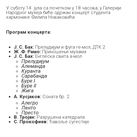
У суботу 14. јула са почетком у 18 часова, у Галерији
Народног музеја биће одржан концерт студента
хармонике Филипа Новаковића.
Програм концерта:
Ј. С. Бах:
Прелудијум и фуга ге-мол, ДТК 2
Ж .Ф. Рамо:
Приношење музама
Ј. С. Бах:
Енглеска свита а-мол
Прелудијум
Алеманда
Куранта
Сарабанда
Буре I
Буре II
Жига
А. Кусјаков:
Соната бр. 2
Алегро
Ленто
Престо
В. Тројан:
Разрушена катедрала
С. Прокофиев:
Ђавоље сугестије