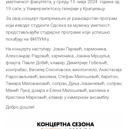
уметничког факултета, у среду 15. маја 2024. година од
Међународна
19 сати, у Универзитетској галерији у Крагујевцу.
За овај концерт припремљен је разноврстан програм
који изводе студенти Одсека за музичку уметност
представљајући студијске програме које успешно
похађају на ФИЛУМ-у.
На концерту наступају: Јован Пајовић, хармоника;
Александар Радовић, хармоника; Јована Мршуља,
флаута; Павле Добић, клавир; Димитрије Гобељић,
контрабас, Василиј Соколовски, виолончело; Анастасија
Радосављевић, виолина, Стефан Милошевић, баритон,
Тамара Миловановић, сопран, Дуња Јованчевић, сопран;
Манић Лука, домра и Елена Милошевић, виолина и
Кристина Марковић, клавир у камерном ансамблу.
Добро дошли!