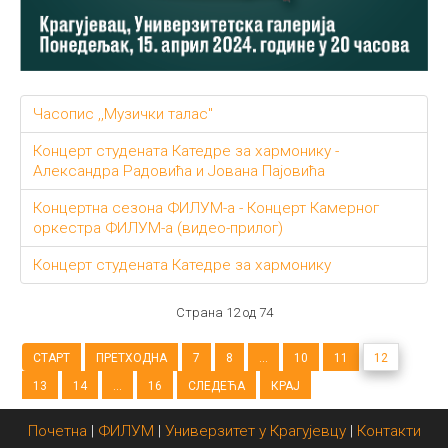
Часопис ,,Музички талас"
Концерт студената Катедре за хармонику -
Александра Радовића и Јованa Пајовићa
Концертна сезона ФИЛУМ-а - Концерт Камерног
оркестра ФИЛУМ-а (видео-прилог)
Концерт студената Катедре за хармонику
Страна 12 од 74
СТАРТ
ПРЕТХОДНА
7
8
...
10
11
12
13
14
...
16
СЛЕДЕЋА
КРАЈ
Почетна
|
ФИЛУМ
|
Универзитет у Крагујевцу
|
Контакти