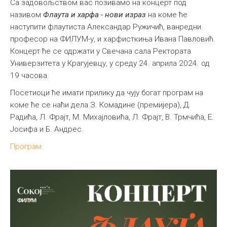
Са задовољством вас позивамо на концерт под
називом
Флаута и харфа - нови израз
на коме ће
наступити флаутиста Александар Ружичић, ванредни
професор на ФИЛУМ-у, и харфисткиња Ивана Павловић.
Концерт ће се одржати у Свечана сала Ректората
Универзитета у Крагујевцу, у среду 24. априла 2024. од
19 часова.
Посетиоци ће имати прилику да чују богат програм на
коме ће се наћи дела З. Комадине (премијера), Д.
Радића, Л. Фрајт, М. Михајловића, Л. Фрајт, В. Трмчића, Е.
Јосифа и Б. Андрес.
Програм