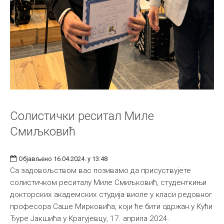
Солистички реситал Миле
Смиљковић
Објављено 16.04.2024. у 13:48
Са задовољством вас позивамо да присуствујете
солистичком реситалу Миле Смиљковић, студенткињи
докторских академских студија виоле у класи редовног
професора Саше Мирковића, који ће бити одржан у Кући
Ђуре Јакшића у Крагујевцу, 17. априла 2024.