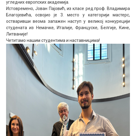
угледних европских академија.
Истовремено, Јован Пајовић, из класе ред.проф. Владимира
Благојевића, освојио је 3. место у категорији мастерс,
остваривши веома запажен наступ у великој конкурецији
студената из Немачке, Италије, Француске, Белгије, Кине,
Литваније!
Четитамо нашим студентима и наставницима!