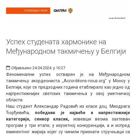
Успех студената хармонике на
Међународном такмичењу у Белгији
Објављено 24.04.2024. у 10:27
Феноменални успех остварен је на Међународном
такмичењу акордеониста ,,Accordéons-nous.org" у Монсу у
Белгији, које се предходних година етаблирало као једно од
најпрестижнијих светских такмичења у овој уметничкој
области.
Наш студент Александар Радовић из класе доц. Миодрага
Ђорђевића,
победник је највеће и напрестижније
категорије, сениор класик,
извевши веома захтеван
програм у три етапе; у изузетној конкуренцији, а и испред
еминентног жирија којег су чинили признати стручњаци са