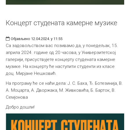
Концерт студената камерне музике
Објављено 12.04.2024. у 11:55
Са задовољством вас позивамо да, у понедељак, 15.
априла 2024. године од 20 часова, у Универзитетској
галерији, присуствујете концерту студената камерне
музике. На концерту ће наступити студенти из класе
доц. Мирјане Нешковић.
На програму ће се наћи дела: Ј. С. Баха, Ђ. Ботезинија, В.
А. Моцарта, А. Дворжака, М. Живковића, Б. Барток, В.
Семјонова
Добро дошли!