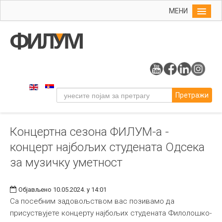
МЕНИ
Почетна
Упис
ФИЛУМ
Студије
Претражи
Наука
Уметност
Концертна сезона ФИЛУМ-а -
Музичка уметност
концерт најбољих студената Одсека
Примењена и ликовна уметност
за музичку уметност
Галерија
Издаваштво
Објављено 10.05.2024. у 14:01
Са посебним задовољством вас позивамо да
Библиотека
присуствујете концерту најбољих студената Филолошко-
Студенти