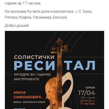
године од 17 часова.
На програму ће бити дела композитора: Ј. С. Баха,
Регера, Кларка, Паганинија, Енескуа
Добро дошли!