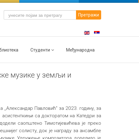
Претражи
блиотека
Студенти
Међународна
ске музике у земљи и
 ,,Александар Павловић" за 2023. годину, за
, асистенткињи са докторатом на Катедри за
 додели саопштено Тимотијевићева је преко
ешнијег солисту, док је награду за ансамбле
 музике Удружење композитора доделило је