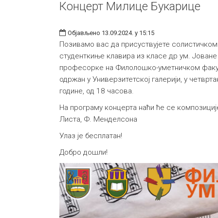
Концерт Милице Букарице
Објављено 13.09.2024. у 15:15
Позивамо вас да присуствујете солистичком
студенткиње клавира из класе др ум. Јован
професорке на Филолошко-уметничком факул
одржан у Универзитетској галерији, у четврт
године, од 18 часова.
На програму концерта наћи ће се композиције: 
Листа, Ф. Менделсона
Улаз је бесплатан!
Добро дошли!