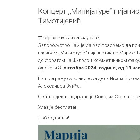
Концерт ,,Минијатуре“ пијани
Тимотијевић
Објављено 27.09.2024. у 12:37
Задовољство нам је да вас позовемо да при
називом ,,Минијатуре“ пијанистикње Марије Т
докторатом на Филолошко-уметничком факулте
одржати 3
. октобра 2024. године, од 19 ча
На програму су клавирска дела Ивана Бркља
Александра Вујића.
Овај пројекат подржао је Сокој из Фонда за 
Улаз је бесплатан.
Добро дошли!