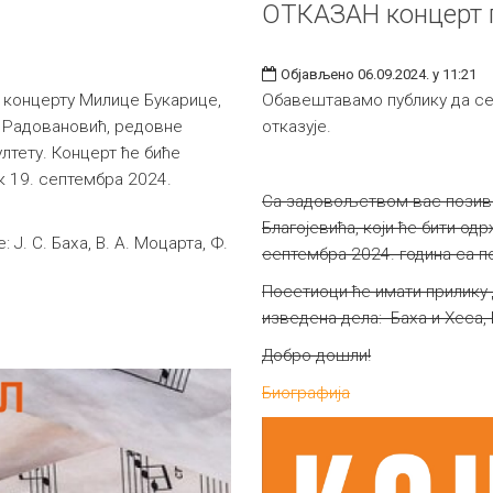
ОТКАЗАН концерт п
Објављено 06.09.2024. у 11:21
 концерту Милице Букарице,
Обавештавамо публику да се 
е Радовановић, редовне
отказује.
тету. Концерт ће биће
ак 19. септембра 2024.
Са задовољством вас позива
Благојевића, који ће бити од
Ј. С. Баха, В. А. Моцарта, Ф.
септембра 2024. година са п
Посетиоци ће имати прилику 
изведена дела: Баха и Хеса, 
Добро дошли!
Биографија