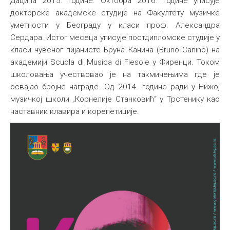
Дацића 2015. године. Октобра 2016. године уписује
докторске академске студије на Факултету музичке
уметности у Београду у класи проф. Александра
Сердара. Истог месеца уписује постдипломске студије у
класи чувеног пијанисте Бруна Канина (Bruno Canino) на
академији Scuola di Musica di Fiesole у Фиренци. Током
школовања учествовао је на такмичењима где је
освајао бројне награде. Од 2014. године ради у Нижој
музичкој школи „Корнелије Станковић“ у Трстенику као
наставник клавира и корепетиције.