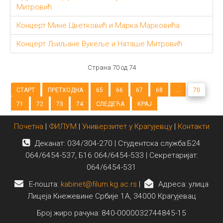
Митровић
Концерт Мине Цветковић и Марка Марковића
Концерт Љиљане Вукеље и Наташе Митровић
Страна 70 од 74
СТАРТ
ПРЕТХОДНА
65
66
67
68
...
70
71
72
73
74
СЛЕДЕЋА
КРАЈ
Почетна
|
ФИЛУМ
|
Универзитет у Крагујевцу
|
Контакти
Деканат: 034/304-270 | Студентска служба:Б24
064/6454-537, Б16 064/6454-533 | Секретаријат:
064/6454-531
E-пошта:
kabinet@filum.kg.ac.rs
|
Адреса: улица
Лицеја Кнежевине Србије 1А, 34000 Крагујевац
Број жиро рачуна: 840-0000032744845-15