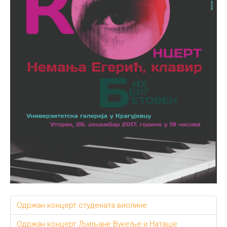
Одржан концерт студената виолине
Одржан концерт Љиљане Вукеље и Наташе