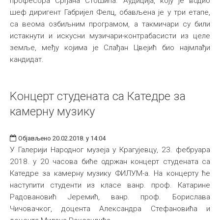
професора Срђана Стошића. Аудиција, коју је водио
шеф диригент Габријел Фелц, обављена је у три етапе,
са веома озбиљним програмом, а такмичари су били
истакнути и искусни музичари-контрабасисти из целе
земље, међу којима је Слађан Цвејић био најмлађи
кандидат.
Kонцерт студената са Катедре за
камерну музику
Објављено 20.02.2018. у 14:04
У Галерији Народног музеја у Крагујевцу, 23. фебруара
2018. у 20 часова биће одржан концерт студената са
Катедре за камерну музику ФИЛУМ-а. На концерту ће
наступити студенти из класе ванр. проф. Катарине
Радовановић Јеремић, ванр. проф. Борислава
Чичовачког, доцента Александра Стефановића и