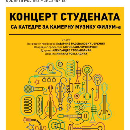
доцента Милана Роксандића.