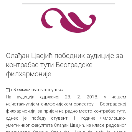
Слађан Цвејић победник аудиције за
контрабас тути Београдске
филхармоније
Објављено 06.03.2018. у 10:47
На аудицији одржаној 28. 2. 2018. у нашем
најистакнутијем симфонијском оркестру – Београдској
филхармонији, за пријем на радно место контрабас тути,
однео је победу студент III године Филолошко-
уметничког факултета Слађан Цвејић, из класе редовног