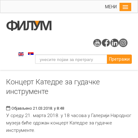
МЕНИ
Почетна
Упис
ФИЛУМ
Студије
Претражи
Наука
Уметност
Концерт Катедре за гудачке
Музичка уметност
инструменте
Примењена и ликовна уметност
Галерија
Објављено 21.03.2018. у 8:48
Издаваштво
У среду 21. марта 2018. у 18 часова у Галерији Народног
музеја биће одржан концерт Катедре за гудачке
Библиотека
инструменте.
Студенти