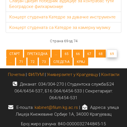
Слађан Цвејић победник аудиције за контрабас тути
Београдске филхармоније
Концерт студената Катедре за дувачке инструменте
Kонцерт студената са Катедре за камерну музику
Страна 69 од 74
СТАРТ
ПРЕТХОДНА
...
65
66
67
68
69
...
71
72
73
СЛЕДЕЋА
КРАЈ
Почетна
|
ФИЛУМ
|
Универзитет у Крагујевцу
|
Контакти
Деканат: 034/304-270 | Студентска служба:Б24
064/6454-537, Б16 064/6454-533 | Секретаријат:
064/6454-531
E-пошта:
kabinet@filum.kg.ac.rs
|
Адреса: улица
Лицеја Кнежевине Србије 1А, 34000 Крагујевац
Број жиро рачуна: 840-0000032744845-15