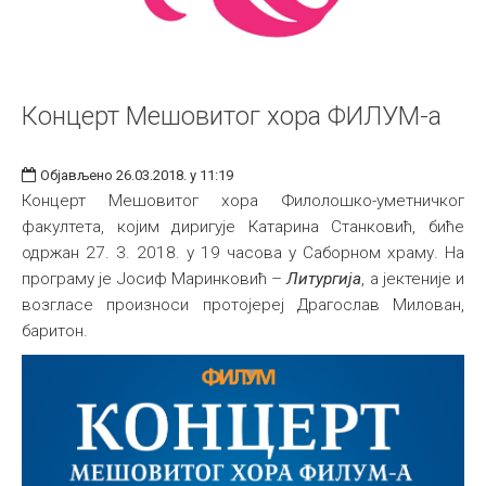
Концерт Мешовитог хора ФИЛУМ-а
Објављено 26.03.2018. у 11:19
Концерт Мешовитог хора Филолошко-уметничког
факултета, којим диригује Катарина Станковић, биће
одржан 27. 3. 2018. у 19 часова у Саборном храму. На
програму је Јосиф Маринковић –
Литургија
, a јектеније и
возгласе произноси протојереј Драгослав Милован,
баритон.