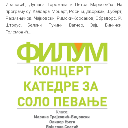
Ивановић, Душана Торомана и Петра Марковића. На
Међународна
програму су: Калдара, Моцарт, Росини, Дворжак, Шуберт,
Рахмањинов, Чајковски, Римски-Корсаков, Обрадорс, Р.
Штраус, Белини, Пучини, Вагнер, Зајц, Бинички,
Големовић...