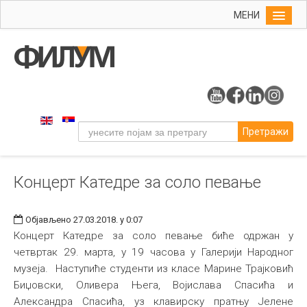
МЕНИ
Почетна
Упис
ФИЛУМ
Студије
Претражи
Наука
Уметност
Концерт Катедре за соло певање
Музичка уметност
Примењена и ликовна уметност
Објављено 27.03.2018. у 0:07
Галерија
Концерт Катедре за соло певање биће одржан у
четвртак 29. марта, у 19 часова у Галерији Народног
Издаваштво
музеја. Наступиће студенти из класе Марине Трајковић
Библиотека
Биџовски, Оливера Њега, Војислава Спасића и
Александра Спасића, уз клавирску пратњу Јелене
Студенти