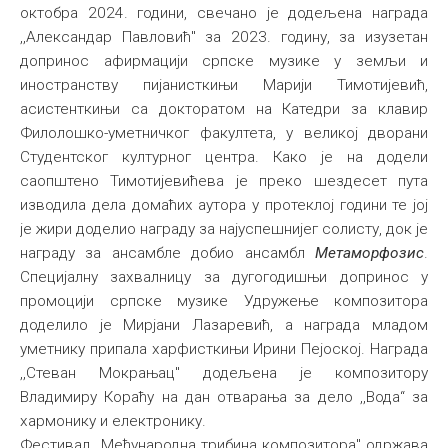
октобра 2024. години, свечано је додељена награда
Међународна
,,Александар Павловић" за 2023. годину, за изузетан
допринос афирмацији српске музике у земљи и
иностранству пијанисткињи Марији Тимотијевић,
асистенткињи са докторатом на Катедри за клавир
Филолошко-уметничког факултета, у великој дворани
Студентског културног центра. Како је на додели
саопштено Тимотијевићева је преко шездесет пута
изводила дела домаћих аутора у протеклој години те јој
је жири доделио награду за најуспешнијег солисту, док је
награду за ансамбле добио ансамбл
Метаморфозис
.
Специјалну захвалницу за дугогодишњи допринос у
промоцији српске музике Удружење композитора
доделило је Мирјани Лазаревић, а награда младом
уметнику припала харфисткињи Ирини Пејоској. Награда
,,Стеван Мокрањац" додељена је композитору
Владимиру Кораћу на дан отварања за дело ,,Вода“ за
хармонику и електронику.
Фестивал ,,Међународна трибина композитора" одржава