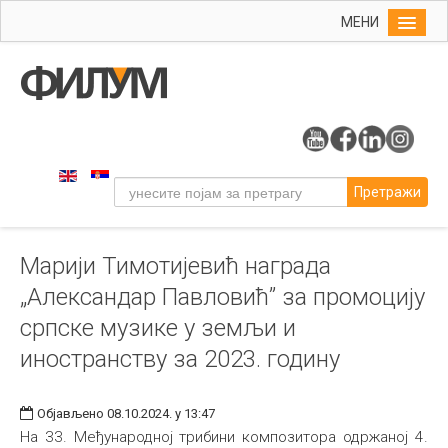
МЕНИ
Почетна
Упис
ФИЛУМ
Студије
Претражи
Наука
Уметност
Марији Тимотијевић награда
Музичка уметност
„Александар Павловић” за промоцију
Примењена и ликовна уметност
српске музике у земљи и
Галерија
иностранству за 2023. годину
Издаваштво
Библиотека
Објављено 08.10.2024. у 13:47
На 33. Међународној трибини композитора одржаној 4.
Студенти