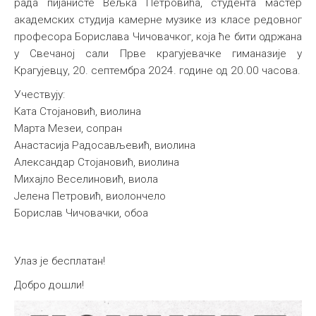
рада пијанисте Вељка Петровића, студента мастер
академских студија камерне музике из класе редовног
професора Борислава Чичовачког, којa ће бити одржанa
у Свечаној сали Прве крагујевачке гиманазије у
Крагујевцу, 20. септембра 2024. године од 20.00 часова.
Учествују:
Ката Стојановић, виолина
Марта Мезеи, сопран
Анастасија Радосављевић, виолина
Александар Стојановић, виолина
Михајло Веселиновић, виола
Јелена Петровић, виолончело
Борислав Чичовачки, обоа
Улаз је бесплатан!
Добро дошли!