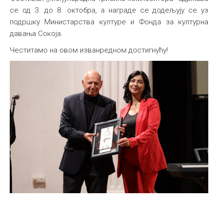
се од 3. до 8. октобра, а награде се додељују се уз
подршку Министарства културе и Фонда за културна
давања Сокоја.
Честитамо на овом изванредном достигнућу!