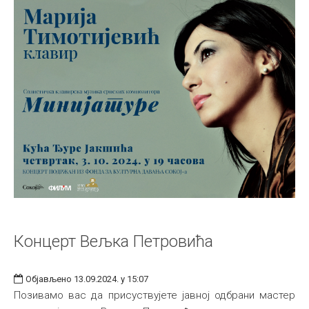
Концерт Вељка Петровића
Објављено 13.09.2024. у 15:07
Позивамо вас да присуствујете јавној одбрани мастер