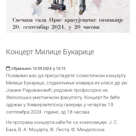
Концерт Милице Букарице
Објављено 13.09.2024. у 15:15
Позивамо вас да присуствујете солистичком концерту
Милице Букарице, студенткиње клавира из класе др ум.
Јоване Радовановић, редовне професорке на
Филолошко-уметничком факултету. Концерт ће биће
одржан у Универзитетској галерији, у четвртак 19.
септембра 2024. године, од 18 часова.
На програму концерта наћи ће се композиције: Ј. С.
Баха, В. А. Моцарта, Ф. Листа, Ф. Менделсона