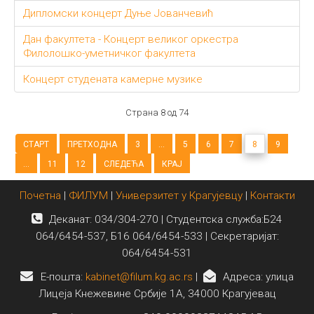
Дипломски концерт Дуње Јованчевић
Дан факултета - Концерт великог оркестра
Филолошко-уметничког факултета
Концерт студената камерне музике
Страна 8 од 74
СТАРТ
ПРЕТХОДНА
3
...
5
6
7
8
9
...
11
12
СЛЕДЕЋА
КРАЈ
Почетна
|
ФИЛУМ
|
Универзитет у Крагујевцу
|
Контакти
Деканат: 034/304-270 | Студентска служба:Б24
064/6454-537, Б16 064/6454-533 | Секретаријат:
064/6454-531
E-пошта:
kabinet@filum.kg.ac.rs
|
Адреса: улица
Лицеја Кнежевине Србије 1А, 34000 Крагујевац