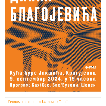
Дипломски концерт Катарине Тасић