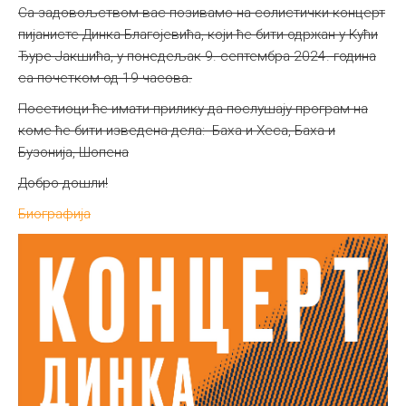
Са задовољством вас позивамо на солистички концерт
пијанисте Динка Благојевића, који ће бити одржан у Кући
Ђуре Јакшића, у понедељак 9. септембра 2024. година
са почетком од 19 часова.
Посетиоци ће имати прилику да послушају програм на
коме ће бити изведена дела: Баха и Хеса, Баха и
Бузонија, Шопена
Добро дошли!
Биографија