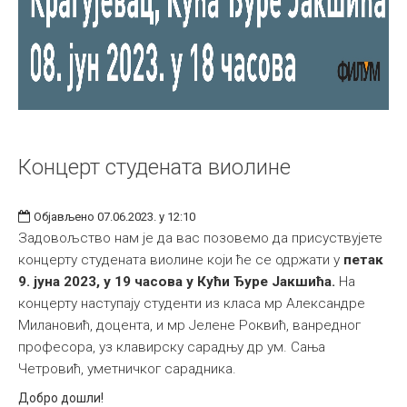
Концерт студената виолине
Објављено 07.06.2023. у 12:10
Задовољство нам је да вас позовемо да присуствујете
концерту студената виолине који ће се одржати у
петак
9. јуна 2023, у 19 часова у Кући Ђуре Јакшића.
На
концерту наступају студенти из класа мр Александре
Милановић, доцента, и мр Јелене Роквић, ванредног
професора, уз клавирску сарадњу др ум. Сања
Четровић, уметничког сарадника.
Добро дошли!