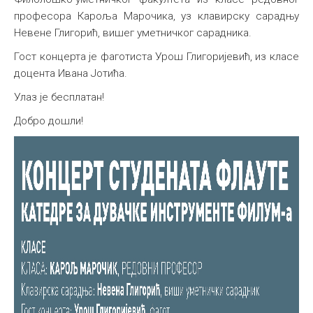
професора Кароља Марочика, уз клавирску сарадњу
Међународна
Невене Глигорић, вишег уметничког сарадника.
Гост концерта је фаготиста Урош Глигоријевић, из класе
доцента Ивана Јотића.
Улаз је бесплатан!
Добро дошли!