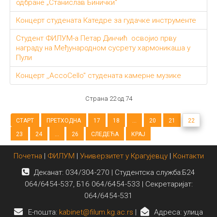
одбране „Станислав Бинички“
Концерт студената Катедре за гудачке инструменте
Студент ФИЛУМ-а Петар Динчић освојио прву
награду на Међународном сусрету хармоникаша у
Пули
Концерт ,,AccoCello" студената камерне музике
Страна 22 од 74
СТАРТ
ПРЕТХОДНА
17
18
...
20
21
22
23
24
...
26
СЛЕДЕЋА
КРАЈ
Почетна
|
ФИЛУМ
|
Универзитет у Крагујевцу
|
Контакти
Деканат: 034/304-270 | Студентска служба:Б24
064/6454-537, Б16 064/6454-533 | Секретаријат:
064/6454-531
E-пошта:
kabinet@filum.kg.ac.rs
|
Адреса: улица