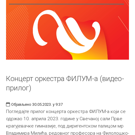
Концерт оркестра ФИЛУМ-а (видео-
прилог)
Објављено 30.05.2023. у 9:37
Погледајте прилог концерта оркестра ФИЛУМ-а који се
одржао 10. априла 2023. године у Свечаној сали Прве
крагујевачке гимназије, под диригентском палицом мр
Владимира Милића, редовног професора на Филолошко-