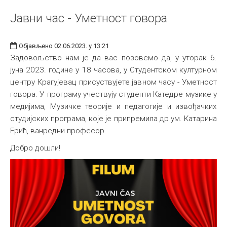
Jавни час - Уметност говора
Објављено 02.06.2023. у 13:21
Задовољство нам је да вас позовемо да, у уторак 6.
јуна 2023. године у 18 часова, у Студентском културном
центру Крагујевац присуствујете јавном часу - Уметност
говора. У програму учествују студенти Катедре музике у
медијима, Музичке теорије и педагогије и извођачких
студијских програма, које је припремила др ум. Катарина
Ерић, ванредни професор.
Добро дошли!