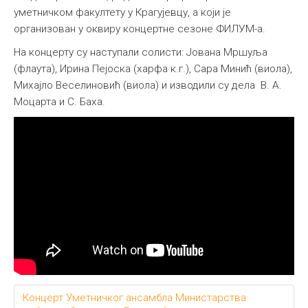
уметничком факултету у Крагујевцу, а који је
организован у оквиру концертне сезоне ФИЛУМ-а.
На концерту су наступали солисти: Јована Мршуља
(флаута), Ирина Пејоска (харфа к.г.), Сaра Минић (виола),
Михајло Веселиновић (виола) и изводили су дела В. А.
Моцарта и С. Баха.
Концерт Уметничког ансамбла Министарства