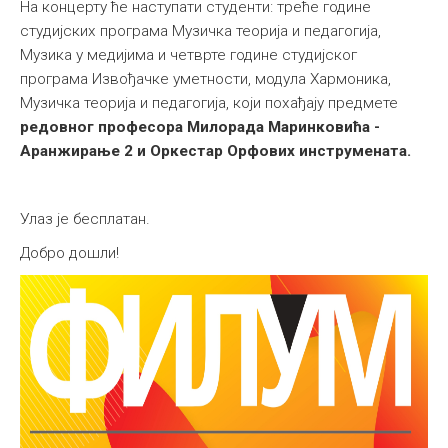
На концерту ће наступати студенти: треће године
студијских програма Музичка теорија и педагогија,
Музика у медијима и четврте године студијског
програма Извођачке уметности, модула Хармоника,
Музичка теорија и педагогија, који похађају предмете
редовног професора Милорада Маринковића -
Аранжирање 2 и Оркестар Орфових инструмената.
Улаз је бесплатан.
Добро дошли!