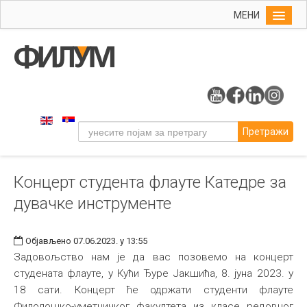
МЕНИ
Почетна
Упис
ФИЛУМ
Студије
Претражи
Наука
Уметност
Концерт студента флауте Катедре за
Музичка уметност
дувачке инструменте
Примењена и ликовна уметност
Галерија
Објављено 07.06.2023. у 13:55
Издаваштво
Задовољство нам је да вас позовемо на концерт
студената флауте, у Кући Ђуре Јакшића, 8. јуна 2023. у
Библиотека
18 сати. Концерт ће одржати студенти флауте
Студенти
Филолошко-уметничког факултета из класе редовног