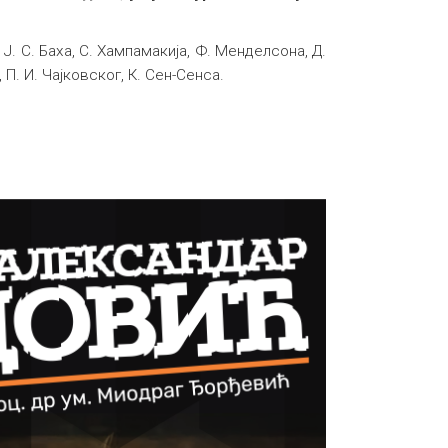
 Ј. С. Баха, С. Хампамакија, Ф. Менделсона, Д.
П. И. Чајковског, К. Сен-Сенса.