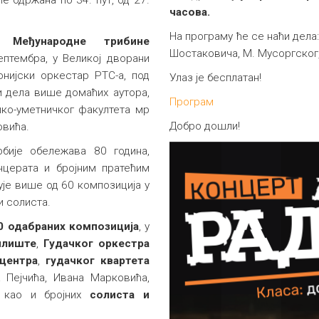
часова.
На програму ће се наћи дела:
. Међународнe трибинe
Шостаковича, М. Мусоргског, 
септембра, у Великој дворани
нијски оркестар РТС-а, под
Улаз је бесплатан!
и дела више домаћих аутора,
Програм
ко-уметничког факултета мр
Добро дошли!
овића.
бије обележава 80 година,
нцерата и бројним пратећим
ује више од 60 композиција у
и солиста.
0
одабраних
композиција
, у
илиште
,
Гудачког оркестра
 центра
,
гудачког квартета
а Пејчића, Ивана Марковића,
 као и бројних
солиста и