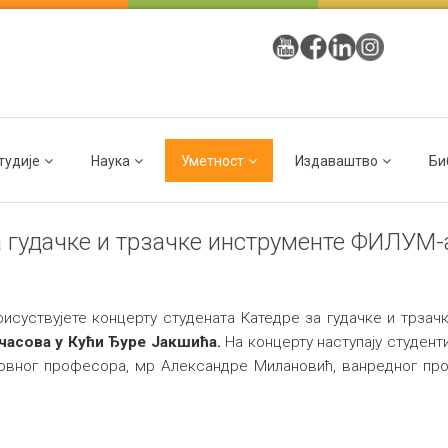
тудије
Наука
Уметност
Издаваштво
Би
а гудачке и трзачке инструменте ФИЛУМ-
исуствујете концерту студената Катедре за гудачке и трзач
 часова у Кући Ђуре Јакшића.
На концерту наступају студент
овног професора, мр Александре Милановић, ванредног про