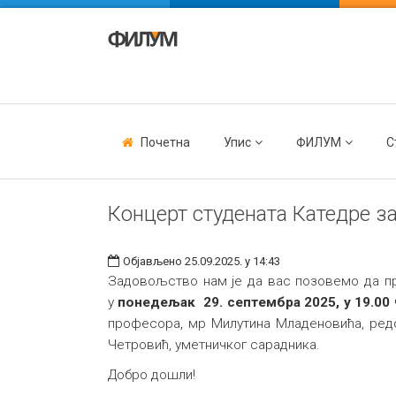
Почетна
Упис
ФИЛУМ
С
Концерт студената Катедре з
Објављено 25.09.2025. у 14:43
Задовољство нам је да вас позовемо да пр
у
понедељак 29. септембра 2025, у 19.00
професора, мр Милутина Младеновића, ред
Четровић, уметничког сарадника.
Добро дошли!