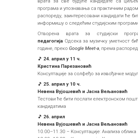
врата за све будуће кандидате са циље
програма и упознавања са практичним радом
распореду, заинтересовани кандидати ће би
информишу о следећим студијским програм
Отворена врата за студијски про
педагогија
Одсека за музичку уметност бић
године, преко
Google Meet-a
, према распоред
🎵
24. април у 11 ч.
Кристина Парезановић
Консултације за солфеђо за извођачке модул
🎵
25. април у 10 ч.
Невена Вујошевић и Јасна Вељановић
Тестови ће бити послати електронском пош
кандидатима
🎵
26. април
Невена Вујошевић и Јасна Вељановић
10.00–11.30 – Консултације: Анализа облика