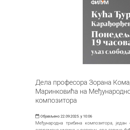
Дела професора Зорана Кома
Маринковића на Међународно
композитора
Објављено 22.09.2025. у 10:06
Међународна трибина композитора, један о
савремене музике у региону, ове године бић