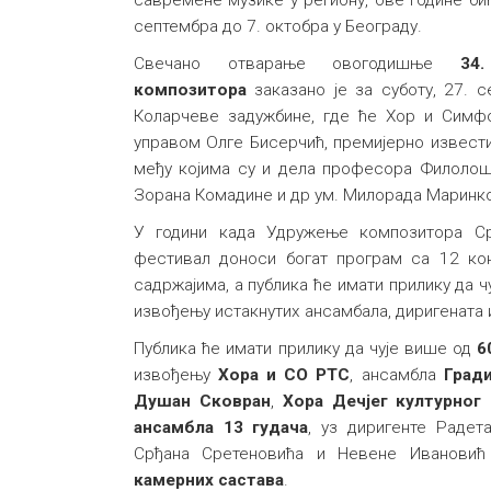
септембра до 7. октобра у Београду.
Свечано отварање oвогодишњe
34
композиторa
заказано је за суботу, 27. 
Коларчеве задужбине, где ће Хор и Симфо
управом Олге Бисерчић, премијерно извест
међу којима су и дела професора Филолош
Зорана Комадине и др ум. Милорада Маринк
У години када Удружење композитора Ср
фестивал доноси богат програм са 12 ко
садржајима, а публика ће имати прилику да ч
извођењу истакнутих ансамбала, диригената 
Публика ће имати прилику да чује више од
6
извођењу
Хора и СО РТС
, ансамбла
Град
Душан Сковран
,
Хора Дечјег културног
ансамбла 13 гудача
, уз диригенте Радет
Срђана Сретеновића и Невене Ивановић
камерних састава
.