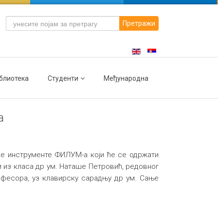
Претражи
блиотека
Студенти
Међународна
а
ке инструменте ФИЛУМ-а који ће се одржати
и из класа др ум. Наташе Петровић, редовног
фесора, уз клавирску сарадњу др ум. Сањe