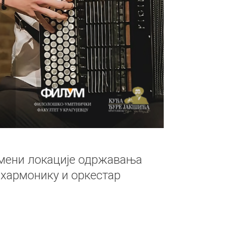
мени локације одржавања
 хармонику и оркестар