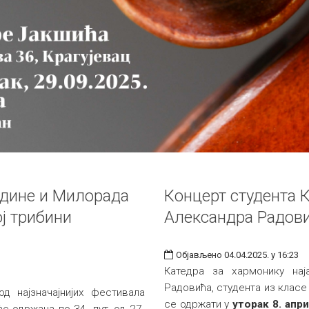
дине и Милорада
Концерт студента 
ј трибини
Александра Радов
Објављено 04.04.2025. у 16:23
Катедра за хармонику нај
Радовића, студента из класе
д најзначајнијих фестивала
се одржати у
уторак 8. апр
е одржана по 34. пут, од 27.