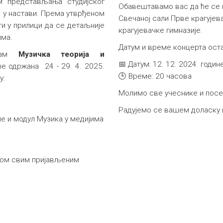
м представљања студијског
Обавештавамо вас да ће се к
 у настави. Према утврђеном
Свечаној сали Прве крагујева
ти у прилици да се детаљније
крагујевачке гимназије.
има.
Датум и време концерта ост
грам
Музичка теорија и
📅 Датум: 12. 12. 2024. годин
е одржана 24 - 29. 4. 2025.
🕒 Време: 20 часова
у:
Молимо све учеснике и посет
Радујемо се вашем доласку 
е и модул Музика у медијима
том свим пријављеним