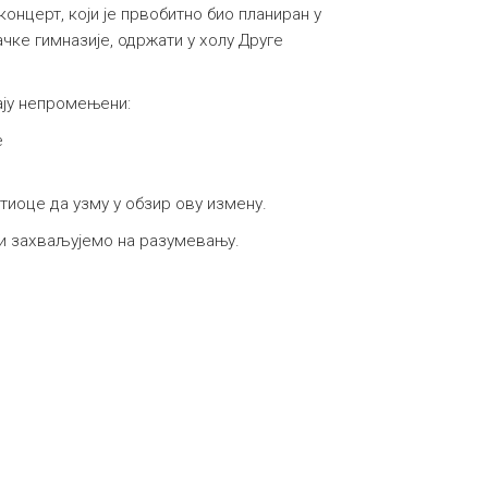
онцерт, који је првобитно био планиран у
чке гимназије, одржати у холу Друге
ају непромењени:
е
иоце да узму у обзир ову измену.
и захваљујемо на разумевању.