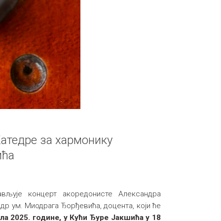
Катедре за хармонику
ића
ављује концерт акоредонисте Александра
 др ум. Миодрага Ђорђевића, доцента, који ће
ила 2025. године, у Кући Ђуре Јакшића у 18