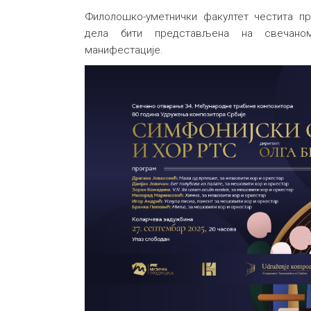
Филолошко-уметнички факултет честита 
дела бити представљена на свечано
манифестације.