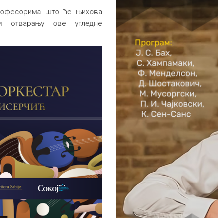
професорима што ће њихова
м отварању ове угледне