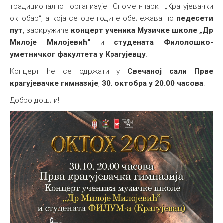
традиционално организује Спомен-парк „Крагујевачки
Међународна
октобар“, а која се ове године обележава по
педесети
пут
, заокружиће
концерт ученика Музичке школе „Др
Милоје Милојевић“
и
студената Филолошко-
уметничког факултета у Крагујевцу
.
Концерт ће се одржати у
Свечаној сали Прве
крагујевачке гимназије
,
30. октобра у 20.00 часова
.
Добро дошли!