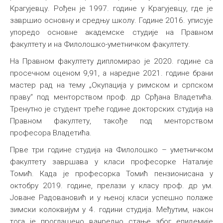
Крагујевцу. Рођен је 1997. године у Крагујевцу, где је
завршио основну и средњу школу. Године 2016. уписује
упоредо основне академске студије на Правном
факултету и на Филолошко-уметничком факултету.
На Правном факултету дипломирао је 2020. године са
просечном оценом 9,91, а наредне 2021. године брани
мастер рад на тему „Окупација у римском и српском
праву“ под менторством проф. др Срђана Владетића.
Тренутно је студент треће године докторских студија на
Правном факултету, такође под менторством
професора Владетића.
Прве три године студија на Филолошко – уметничком
факултету завршава у класи професорке Наталије
Томић. Када је професорка Томић пензионисана у
октобру 2019. године, прелази у класу проф. др ум.
Јоване Радовановић и у њеној класи успешно полаже
зимски колоквијум у 4. години студија. Међутим, након
тога је проглашено ванредно стање због епидемије