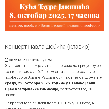
Концерт Павла Добића (клавир)
Објављено 21.10.2025. у 15:51
Задовољство нам је да вас позовемо да присуствујете
концерту Павла Добића, студента из класе редовне
професорке Јоване Радовановић, који ће се одржати
у
среду, 22. октобра 2025. године у Свечаној сали
Прве крагујевачке гимназије
, са почетком од 20
часова.
На програму ће се даћи дела: Ј. С. Баха/Ф. Листа, A.