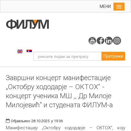
МЕНИ
Почетна
Упис
ФИЛУМ
Студије
Претражи
Наука
Уметност
Завршни концерт манифестације
Музичка уметност
„Октобру хододарје – ОКТОХ“ -
Примењена и ликовна уметност
концерт ученика МШ ,, Др Милоје
Галерија
Милојевић" и студената ФИЛУМ-а
Издаваштво
Библиотека
Објављено 28.10.2025. у 19:36
Манифестацију „Октобру хододарје – ОКТОХ“, коју
Студенти