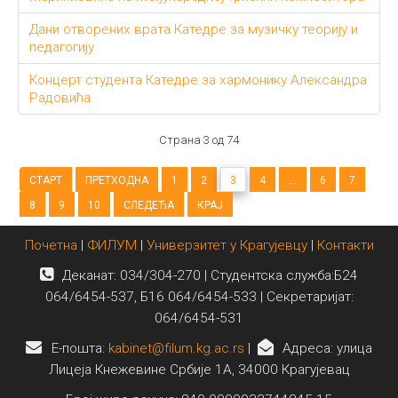
Дани отворених врата Катедре за музичку теорију и
педагогију
Концерт студента Катедре за хармонику Александра
Радовића
Страна 3 од 74
СТАРТ
ПРЕТХОДНА
1
2
3
4
...
6
7
8
9
10
СЛЕДЕЋА
КРАЈ
Почетна
|
ФИЛУМ
|
Универзитет у Крагујевцу
|
Контакти
Деканат: 034/304-270 | Студентска служба:Б24
064/6454-537, Б16 064/6454-533 | Секретаријат:
064/6454-531
E-пошта:
kabinet@filum.kg.ac.rs
|
Адреса: улица
Лицеја Кнежевине Србије 1А, 34000 Крагујевац