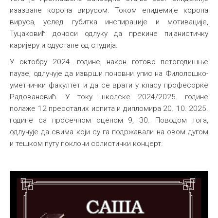
изазване корона вирусом. Током епидемије корона
вируса, услед губитка инспирације и мотивације,
Туцаковић доноси одлуку да прекине пијанистичку
каријеру и одустане од студија.
У октобру 2024. године, након готово петогодишње
паузе, одлучује да изврши поновни упис на Филолошко-
уметнички факултет и да се врати у класу професорке
Радовановић. У току школске 2024/2025. године
полаже 12 преосталих испита и дипломира 20. 10. 2025.
године са просечном оценом 9, 30. Поводом тога,
одлучује да свима који су га подржавали на овом дугом
и тешком путу поклони солистички концерт.