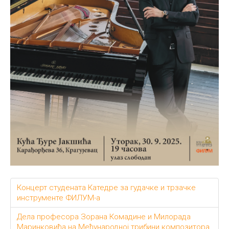
Концерт студената Катедре за гудачке и трзачке
инструменте ФИЛУМ-а
Дела професора Зорана Комадине и Милорада
Маринковића на Међународној трибини композитора