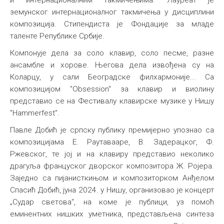
и интернационалним такмичењима. Лауреат је
земунског интернационалног такмичења у дисциплини
композиција. Стипендиста је Фондације за младе
таленте Републике Србије.
Компонује дела за соло клавир, соло песме, разне
ансамбле и хорове. Његова дела извођена су на
Коларцу, у сали Београдске филхармоније... Са
композицијом "Obsession" за клавир и виолину
представио се на Фестивалу клавирске музике у Нишу
"Hammerfest".
Павле Добић је српску публику премијерно упознао са
композицијама Е. Раутавааре, В. Задерацког, Ф.
Ржевског, те јој и на клавиру представио неколико
драгуља француског дворског композитора Ж. Ројера.
Заједно са пијанисткињом и композиторком Анђелом
Спасић Добић, јуна 2024. у Нишу, организовао је концерт
„Судар светова“, на коме је публици, уз помоћ
еминентних нишких уметника, представљена синтеза