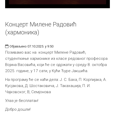
Концерт Милене Радовић
(хармоника)
Објављено 07.10.2025. у 9:50
Позивамо вас на концерт Милене Радовић,
студенткиње хармонике из класе редовног професора
Војина Васовића, који ће се одржати у среду 8. октобра
2025. године, у 17 сати, у Кући Ђуре Јакшића.
На програму ће се наћи дела: Ј. С. Баха, П. Корпијака, А.
Кусјакова, Д. Шостаковича, Ј. Такахашија, П. И.
Чајковског, В, Семјонова
Улаз је бесплатан!
Добро дошли!