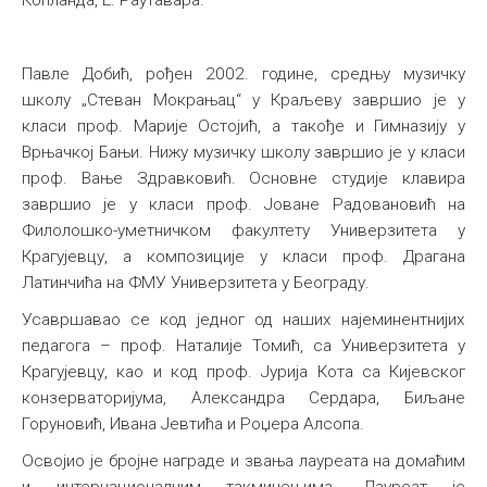
Копланда, Е. Раутавара.
Павле Добић, рођен 2002. године, средњу музичку
школу „Стеван Мокрањац“ у Краљеву завршио је у
класи проф. Марије Остојић, а такође и Гимназију у
Врњачкој Бањи. Нижу музичку школу завршио је у класи
проф. Вање Здравковић. Основне студије клавира
завршио је у класи проф. Јоване Радовановић на
Филолошко-уметничком факултету Универзитета у
Крагујевцу, а композиције у класи проф. Драгана
Латинчића на ФМУ Универзитета у Београду.
Усавршавао се код једног од наших најеминентнијих
педагога – проф. Наталије Томић, са Универзитета у
Крагујевцу, као и код проф. Јурија Кота са Кијевског
конзерваторијума, Александра Сердара, Биљане
Горуновић, Ивана Јевтића и Роџера Алсопа.
Освојио је бројне награде и звања лауреата на домаћим