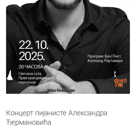
Концерт пијанисте Александра
Ђермановића