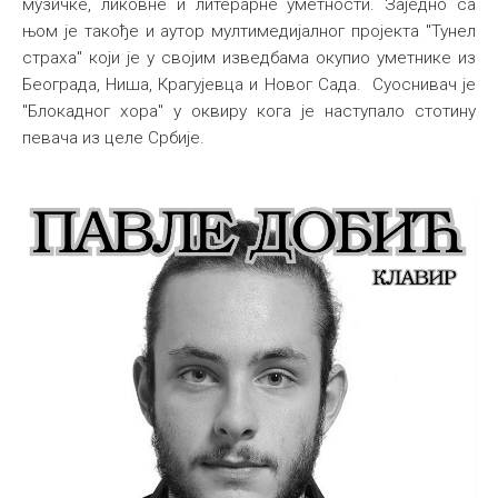
музичке, ликовне и литерарне уметности. Заједно са
њом је такође и аутор мултимедијалног пројекта "Тунел
страха" који је у својим изведбама окупио уметнике из
Београда, Ниша, Крагујевца и Новог Сада. Суоснивач је
"Блокадног хора" у оквиру кога је наступало стотину
певача из целе Србије.