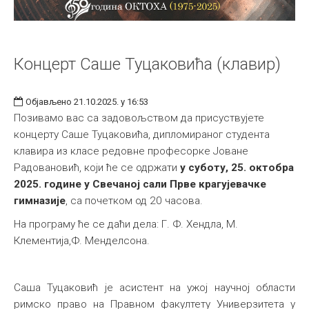
Концерт Саше Туцаковића (клавир)
Објављено 21.10.2025. у 16:53
Позивамо вас са задовољством да присуствујете
концерту Саше Туцаковића, дипломираног студента
клавира из класе редовне професорке Јоване
Радовановић, који ће се одржати
у суботу, 25. октобра
2025. године у Свечаној сали Прве крагујевачке
гимназије
, са почетком од 20 часова.
На програму ће се даћи дела: Г. Ф. Хендла, M.
Клементија,Ф. Менделсона.
Саша Туцаковић је асистент на ужој научној области
римско право на Правном факултету Универзитета у