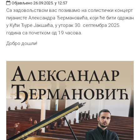
Објављено 26.09.2025. у 12:57
Са задовољством вас позивамо на солистички концерт
пијанисте Александра Ђeрмановића, који ће бити одржан
у Кући Ђуре Јакшића, у уторак 30. септембра 2025.
година са почетком од 19 часова.
Добро дошли!