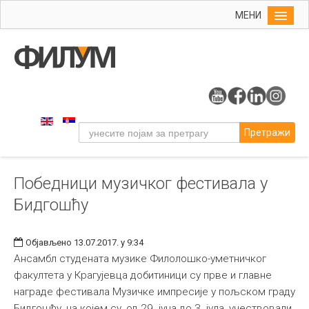
МЕНИ
Почетна
Упис
ФИЛУМ
Студије
Претражи
Наука
Уметност
Победници музичког фестивала у
Музичка уметност
Бидгошћу
Примењена и ликовна уметност
Галерија
Објављено 13.07.2017. у 9:34
Издаваштво
Ансамбл студената музике Филолошко-уметничког
факултета у Крагујевца добитиници су прве и главне
Библиотека
награде фестивала Музичке импресије у пољском граду
Студенти
Бидгошћу, на којем су, од 29. јуна до 3. јула, учествовали