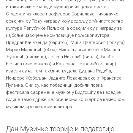
и такмичили се млади музичари из целог света.
Међународна
Студенти из класе професора Борислава Чичовачког
освојили су Прву награду, коју додељује Министарство
културе Републике Пољске, а освојили су и награду за
најбоље извођење композиције пољског аутора.
Предраг Качавенда (баритон), Мина Цветковић (флаута),
Марко Марковић (обоа), Никола Јовашевић и Милица
Ђуровић (виолине), Јелена Николић (виола), Ђорђе
Бјелица (виолончело) и Катарина Петровић (клавир)
извели су на том такмичењу дела Душана Радића,
Исидоре Жебељан, Јадвиге Левандовске и Франсиса
Пуланка. Они су, као победници, добили позив
фестивала савремене музике у Бидгошћу да наредне
године тамо одрже целовечерњи концерт са камерном
музиком српских композитора.
Дан Музичке теорије и педагогије