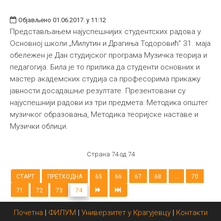
Објављено 01.06.2017. у 11:12
Представљањем најуспешнијих студентских радова у
Основној школи „Милутин и Драгиња Тодоровић” 31. маја
обележен је Дан студијског програма Музичка теорија и
педагогија. Била је то прилика да студенти основних и
мастер академских студија са професорима прикажу
јавности досадашње резултате. Презентовани су
најуспешнији радови из три предмета: Методика општег
музичког образовања, Методика теоријске наставе и
Музички облици.
Страна 74 од 74
СТАРТ
ПРЕТХОДНА
65
66
67
68
...
70
71
72
73
74
Почетна
|
ФИЛУМ
|
Универзитет у Крагујевцу
|
Контакти