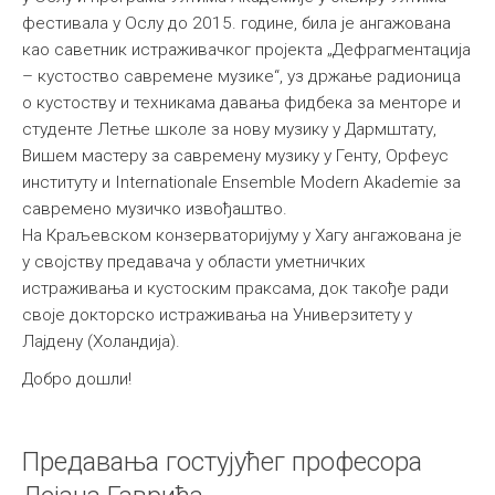
фестивала у Ослу до 2015. године, била је ангажована
као саветник истраживачког пројекта „Дефрагментација
– кустоство савремене музике“, уз држање радионица
о кустоству и техникама давања фидбека за менторе и
студенте Летње школе за нову музику у Дармштату,
Вишем мастеру за савремену музику у Генту, Орфеус
институту и Internationale Ensemble Modern Akademie за
савремено музичко извођаштво.
На Краљевском конзерваторијуму у Хагу ангажована је
у својству предавача у области уметничких
истраживања и кустоским праксама, док такође ради
своје докторско истраживања на Универзитету у
Лајдену (Холандија).
Добро дошли!
Предавања гостујућег професора