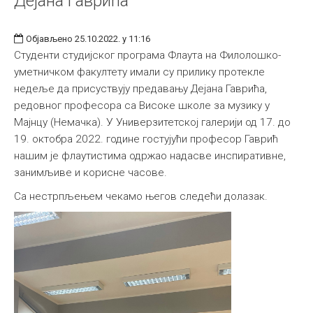
Дејана Гаврића
Објављено 25.10.2022. у 11:16
Студенти студијског програма Флаута на Филолошко-
уметничком факултету имали су прилику протекле
недеље да присуствују предавању Дејана Гаврића,
редовног професора са Високе школе за музику у
Мајнцу (Немачка). У Универзитетској галерији од 17. до
19. октобра 2022. године гостујући професор Гаврић
нашим је флаутистима одржао надасве инспиративне,
занимљиве и корисне часове.
Са нестрпљењем чекамо његов следећи долазак.