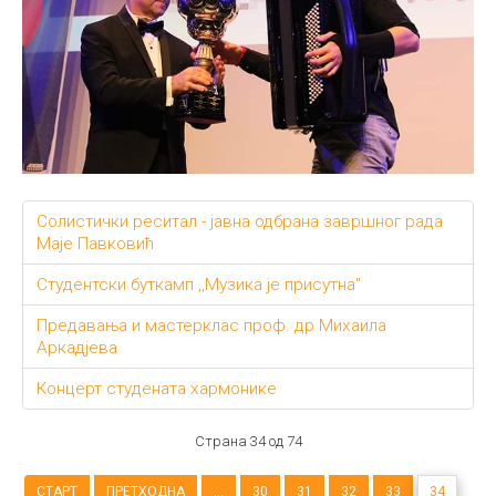
Солистички реситал - јавна одбрана завршног рада
Маје Павковић
Студентски буткамп ,,Музика је присутна"
Предавања и мастерклас проф. др Михаила
Аркадјева
Концерт студената хармонике
Страна 34 од 74
СТАРТ
ПРЕТХОДНА
...
30
31
32
33
34