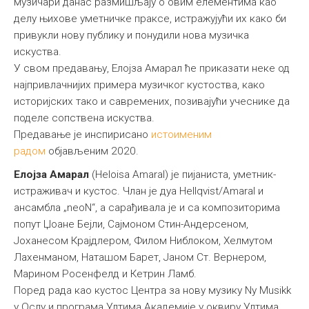
музичари данас размишљају о овим елементима као
делу њихове уметничке праксе, истражујући их како би
привукли нову публику и понудили нова музичка
искуства.
У свом предавању, Елојза Амарал ће приказати неке од
најпривлачнијих примера музичког кустоства, како
историјских тако и савремених, позивајући учеснике да
поделе сопствена искуства.
Предавање је инспирисано
истоименим
радом
објављеним 2020.
Елојза Амарал
(Heloisa Amaral) је пијаниста, уметник-
истраживач и кустос. Члан је дуа Hellqvist/Amaral и
ансамбла „neoN“, а сарађивала је и са композиторима
попут Џоане Бејли, Сајмоном Стин-Андерсеном,
Јоханесом Крајдлером, Филом Ниблоком, Хелмутом
Лахенманом, Наташом Барет, Јаном Ст. Вернером,
Марином Росенфелд и Кетрин Ламб.
Поред рада као кустос Центра за нову музику Ny Musikk
у Ослу и програма Ултима Академије у оквиру Ултима