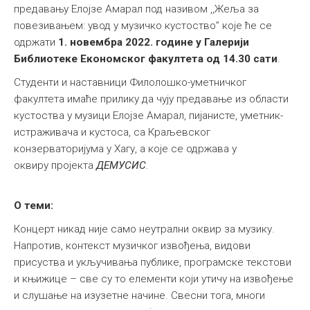
предавању Елојзе Амарал под називом ,,Жеља за
Међународна
повезивањем: увод у музичко кустоство” које ће се
одржати
1. новембра 2022. године у Галерији
Библиотеке Економског факултета од 14.30 сати
.
Студенти и наставници Филолошко-уметничког
факултета имаће прилику да чују предавање из области
кустоства у музици Елојзе Амарал, пијанисте, уметник-
истраживача и кустоса, са Краљевског
конзерваторијума у Хагу, а које се одржава у
оквиру пројекта
ДЕМУСИС
.
О теми:
Концерт никад није само неутрални оквир за музику.
Напротив, контекст музичког извођења, видови
присуства и укључивања публике, програмске текстови
и књижице – све су то елементи који утичу на извођење
и слушање на изузетне начине. Свесни тога, многи