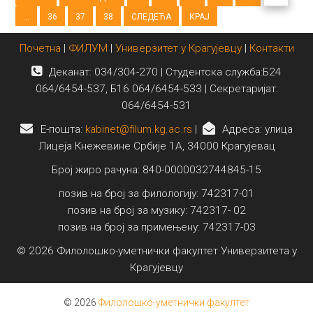
...
36
37
38
СЛЕДЕЋА
КРАЈ
Почетна
|
ФИЛУМ
|
Универзитет у Крагујевцу
|
Контакти
Деканат: 034/304-270 | Студентска служба:Б24
064/6454-537, Б16 064/6454-533 | Секретаријат:
064/6454-531
E-пошта:
kabinet@filum.kg.ac.rs
|
Адреса: улица
Лицеја Кнежевине Србије 1А, 34000 Крагујевац
Број жиро рачуна: 840-0000032744845-15
позив на број за филологију: 742317-01
позив на број за музику: 742317- 02
позив на број за примењену: 742317-03
© 2026 Филолошко-уметнички факултет Универзитета у
Крагујевцу
© 2026
Филолошко-уметнички факултет