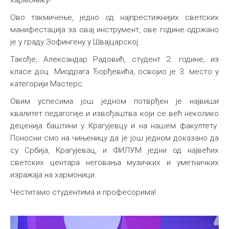
хармонику!
Ово такмичење, једно од најпрестижнијих светских
манифестација за овај инструмент, ове године одржано
је у граду Зофингену у Швајцарској.
Такође, Александар Радовић, студент 2. године, из
класе доц. Миодрага Ђорђевића, освојио је 3. место у
категорији Мастерс.
Овим успесима још једном потврђен је највиши
квалитет педагогије и извођаштва који се већ неколико
деценија баштини у Крагујевцу и на нашем факултету.
Поносни смо на чињеницу да је још једном доказано да
су Србија, Крагујевац, и ФИЛУМ једни од највећих
светских центара неговања музичких и уметничких
изражаја на хармоници.
Честитамо студентима и професорима!