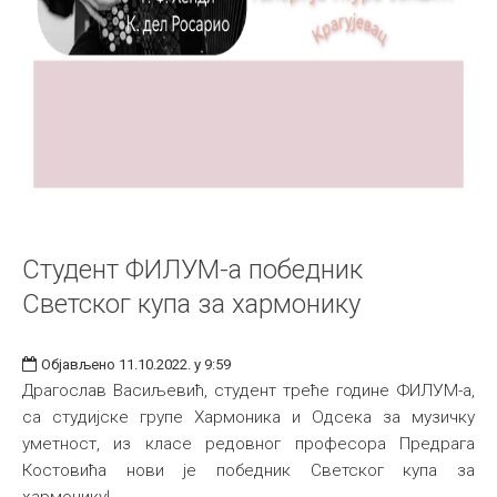
Студент ФИЛУМ-а победник
Светског купа за хармонику
Објављено 11.10.2022. у 9:59
Драгослав Васиљевић, студент треће године ФИЛУМ-а,
са студијске групе Хармоника и Одсека за музичку
уметност, из класе редовног професора Предрага
Костовића нови је победник Светског купа за