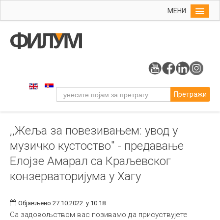
МЕНИ
Почетна
Упис
ФИЛУМ
Студије
Претражи
Наука
Уметност
,,Жеља за повезивањем: увод у
Музичка уметност
музичко кустоство" - предавање
Примењена и ликовна уметност
Елојзе Амарал са Краљевског
Галерија
конзерваторијума у Хагу
Издаваштво
Библиотека
Објављено 27.10.2022. у 10:18
Са задовољством вас позивамо да присуствујете
Студенти