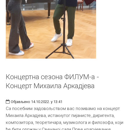
Концертна сезона ФИЛУМ-а -
Концерт Михаила Аркадјева
Објављено 14.10.2022. у 13:41
Са посебним задовољством вас позивамо на концерт
Михаила Аркадјева, истакнутог пијанисте, диригента,
композитора, теоретичара, музиколога и филозофа, који
ће бити одржан у Свечаној сали Прве крагујевачке