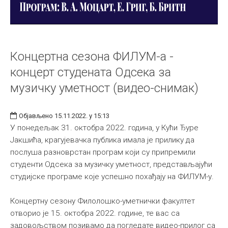
Концертна сезона ФИЛУМ-а -
концерт студената Одсека за
музичку уметност (видео-снимак)
Објављено 15.11.2022. у 15:13
У понедељак 31. октобра 2022. година, у Кући Ђуре
Јакшића, крагујевачка публика имала је прилику да
послуша разноврстан програм који су припремили
студенти Одсека за музичку уметност, представљајући
студијске програме које успешно похађају на ФИЛУМ-у.
Концертну сезону Филолошко-уметнички факултет
отворио је 15. октобра 2022. године, те вас са
задовољством позивамо да погледате видео-прилог са