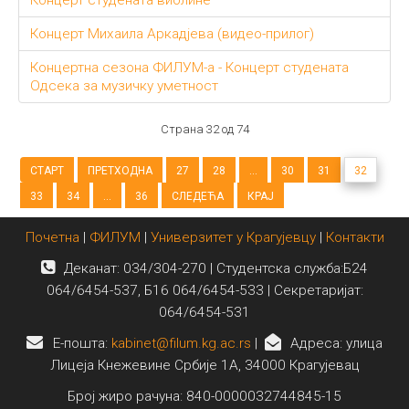
Концерт Михаила Аркадјева (видео-прилог)
Концертна сезона ФИЛУМ-а - Концерт студената
Одсека за музичку уметност
Страна 32 од 74
СТАРТ
ПРЕТХОДНА
27
28
...
30
31
32
33
34
...
36
СЛЕДЕЋА
КРАЈ
Почетна
|
ФИЛУМ
|
Универзитет у Крагујевцу
|
Контакти
Деканат: 034/304-270 | Студентска служба:Б24
064/6454-537, Б16 064/6454-533 | Секретаријат:
064/6454-531
E-пошта:
kabinet@filum.kg.ac.rs
|
Адреса: улица
Лицеја Кнежевине Србије 1А, 34000 Крагујевац
Број жиро рачуна: 840-0000032744845-15