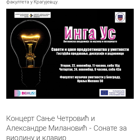
факултета у Крагујевцу.
Концерт Сање Четровић и
Александре Милановић - Сонате за
виолину и клавир