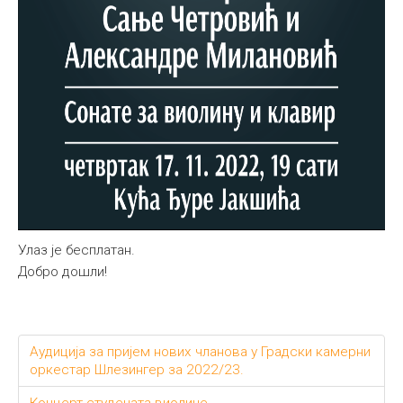
Улаз је бесплатан.
Добро дошли!
Аудиција за пријем нових чланова у Градски камерни
оркестар Шлезингер за 2022/23.
Концерт студената виолине