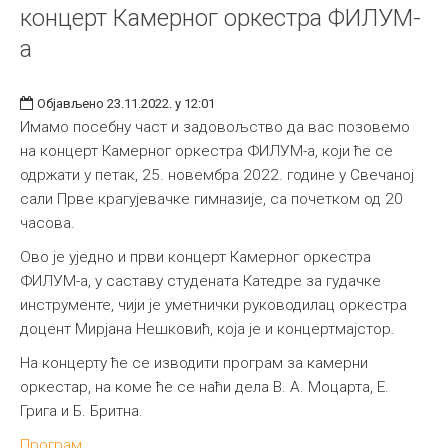
концерт Камерног оркестра ФИЛУМ-
а
Објављено 23.11.2022. у 12:01
Имамо посебну част и задовољство да вас позовемо
на концерт Камерног оркестра ФИЛУМ-а, који ће се
одржати у петак, 25. новембра 2022. године у Свечаној
сали Прве крагујевачке гимназије, са почетком од 20
часова.
Ово је уједно и први концерт Камерног оркестра
ФИЛУМ-а, у саставу студената Катедре за гудачке
инструменте, чији је уметнички руководилац оркестра
доцент Мирјанa Нешковић, која је и концертмајстор.
На концерту ће се изводити програм за камерни
оркестар, на коме ће се наћи дела В. А. Моцарта, Е.
Грига и Б. Бритна.
Програм