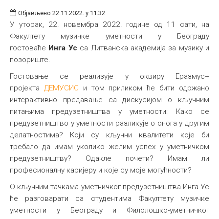
Објављено 22.11.2022. у 11:32
У уторак, 22. новембра 2022. године од 11 сати, на
Факултету музичке уметности у Београду
гостоваће
Инга Ус
са Литванска академија за музику и
позориште.
Гостовање се реализује у оквиру Еразмус+
пројекта
ДЕМУСИС
и том приликом ће бити одржано
интерактивно предавање са дискусијом о кључним
питањима предузетништва у уметности: Како се
предузетништво у уметности разликује о онога у другим
делатностима? Који су кључни квалитети које би
требало да имам уколико желим успех у уметничком
предузетништву? Одакле почети? Имам ли
професионалну каријеру и које су моје могућности?
О кључним тачкама уметничког предузетништва Инга Ус
ће разговарати са студентима Факултету музичке
уметности у Београду и Филолошко-уметничког