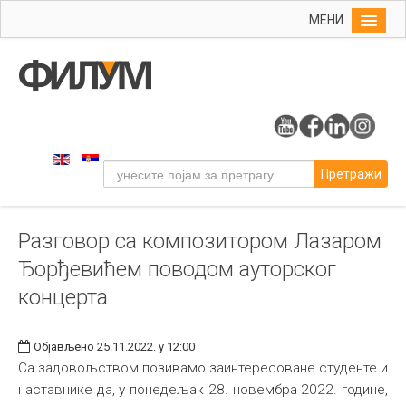
МЕНИ
Почетна
Упис
ФИЛУМ
Студије
Претражи
Наука
Уметност
Разговор са композитором Лазаром
Музичка уметност
Ђорђевићем поводом ауторског
Примењена и ликовна уметност
концерта
Галерија
Издаваштво
Објављено 25.11.2022. у 12:00
Са задовољством позивамо заинтересоване студенте и
Библиотека
наставнике да, у понедељак 28. новембра 2022. године,
Студенти