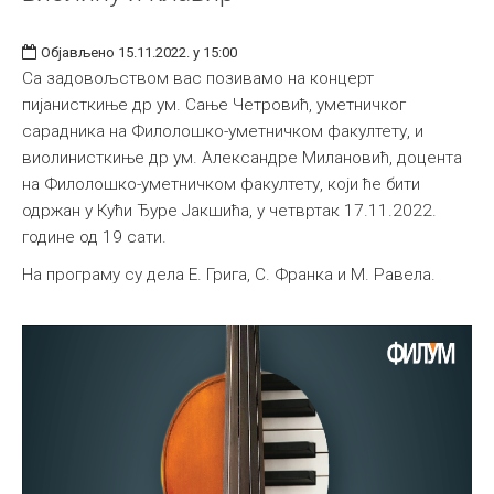
Објављено 15.11.2022. у 15:00
Са задовољством вас позивамо на концерт
пијанисткиње др ум. Сање Четровић, уметничког
сарадника на Филолошко-уметничком факултету, и
виолинисткиње др ум. Александре Милановић, доцента
на Филолошко-уметничком факултету, који ће бити
одржан у Кући Ђуре Јакшића, у четвртак 17.11.2022.
године од 19 сати.
На програму су дела Е. Грига, С. Франка и М. Равела.