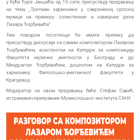
у Кући Ђуре Јакшића, од 10 сати, присуствују предавању
Међународна
на тему ,,Третман хармонике у савременој српској
музици на примеру солистичких и камерних дела
Лазара Ђорђевића".
Тим поводом посетиоци ће имати прилику да
присуствују дискусији са самим композитором Лазаром
Ђорђевићем, асистентом на Катедри за композицију
Факултета музичке уметности у Београду и др
Миодрагом Ђорђевићем, доцентом на Kатедри за
хармонику Филолошко-уметничког факултета у
Крагујевцу.
Модератор на овом предавању биће Стефан Савић,
истраживач-приправник Музиколошког института САНУ.