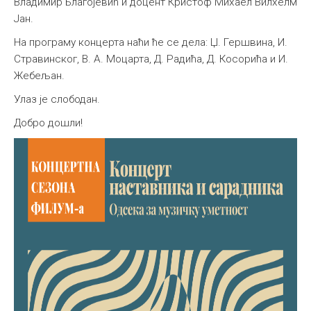
Владимир Благојевић и доцент Кристоф Михаел Вилхелм
Јан.
На програму концерта наћи ће се дела: Џ. Гершвина, И.
Стравинског, В. А. Моцарта, Д. Радића, Д. Косорића и И.
Жебељан.
Улаз је слободан.
Добро дошли!