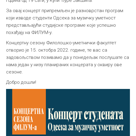
година од 19 сати, у Кући Ђуре Јакшића.
За овај концерт припремљен је разноврстан програм
који изводе студенти Одсека за музичку уметност
представљајући студијске програме које успешно
похађају на ФИЛУМ-у.
Концертну сезону Филолошко-уметнички факултет
отворио је 15. октобра 2022. године, те вас са
задовољством позивамо да у понедељак послушате са
нама један у низу планираних концерата у оквиру ове
сезоне.
Добро дошли!