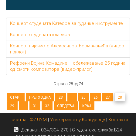
Концерт студената Катедре за гудачке инструменте
Концерт студената клавира
Концерт пијанисте Александра Ђeрмановића (видео-
прилог)
Рефрени Војина Комадине – обележавање 25 година
од смрти композитора (видео-прилог)
Страна 28 од 74
СТАРТ
ПРЕТХОДНА
23
...
25
26
27
28
29
...
31
32
СЛЕДЕЋА
КРАЈ
Почетна
|
ФИЛУМ
|
Универзитет у Крагујевцу
|
Контакти
Деканат: 034/304-270 | Студентска служба:Б24