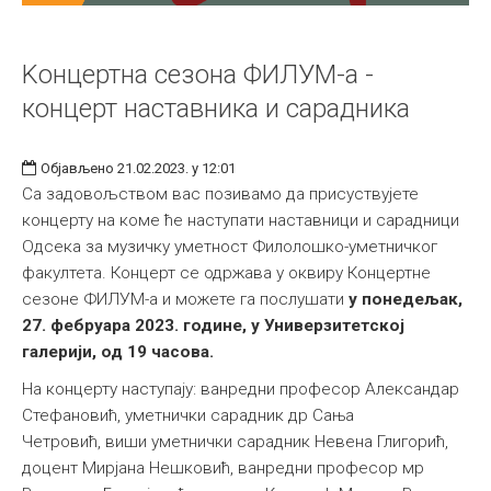
Kонцертна сезона ФИЛУМ-а -
концерт наставника и сарадника
Објављено 21.02.2023. у 12:01
Са задовољством вас позивамо да присуствујете
концерту на коме ће наступати наставници и сарадници
Одсека за музичку уметност Филолошко-уметничког
факултета. Концерт се одржава у оквиру Концертне
сезоне ФИЛУМ-а и можете га послушати
у понедељак,
27. фебруара 2023. године, у Универзитетској
галерији, од 19 часова.
На концерту наступају: ванредни професор Александар
Стефановић, уметнички сарадник др Сања
Четровић, виши уметнички сарадник Невена Глигорић,
доцент Мирјана Нешковић, ванредни професор мр