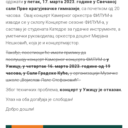
одржати
у петак, 17. марта 2023. године у Свечаној
Међународна
сали Прве крагујевачке гимназије
, са почетком од 20
часова. Овај концерт Камерног оркестра ФИЛУМ-а
изводи се у склопу Концертне сезоне ФИЛУМ-а, у
саставу је студената Катедре за гудачке инструменте, а
уметнички руководилац оркестра доцент Мирјанa
Нешковић, која је и концертмајстор.
Такође, посетиоци ће имати прилику да
послушају концерт Камерног концерта ФИЛУМ-а
у
Ужицу,
у четвртак 16. марта 2023. године од 19
часова, у Сали Градске Куће,
у организацији Музичке
школе „Војислав-Лале Стефановић”.
Због техничких проблема,
концерт у Ужицу је отказан.
Улаз на оба догађаја је слободан!
Добро дошли!