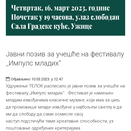
Јавни позив за учешће на фестивалу
,,Импулс младих"
Објављено 10.03.2023. у 12:47
Удружење ТЕЛОК расписало је јавни позив за учешће на
фестивалу „Импулс младих“ . Фестивал је намењен
младим извођачима класичне музике, који има за циљ
да промовише младе извођаче у најбољем светлу и да
им да слободу да сами осмисле свој
наступ подстичући тиме креативне способности, уз
поштовање одређених критеријума.