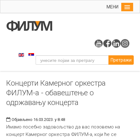
МЕНИ
Почетна
Упис
ФИЛУМ
Студије
Претражи
Наука
Уметност
Концерти Камерног оркестра
Музичка уметност
ФИЛУМ-а - обавештење о
Примењена и ликовна уметност
одржавању концерта
Галерија
Издаваштво
Објављено 16.03.2023. у 8:48
Имамо посебно задовољство да вас позовемо на
Библиотека
концерт Камерног оркестра ФИЛУМ-а, који ће се
Студенти