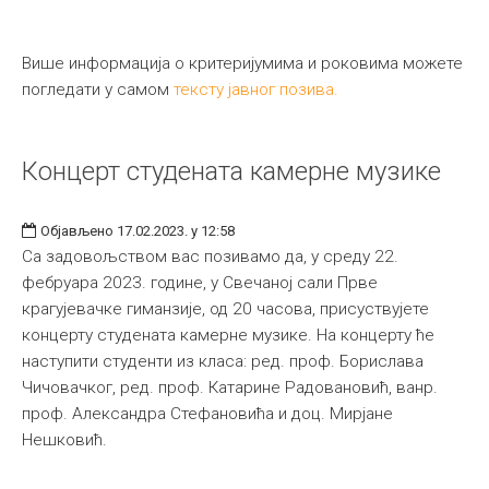
Више информација о критеријумима и роковима можете
погледати у самом
тексту јавног позива.
Концерт студената камерне музике
Објављено 17.02.2023. у 12:58
Са задовољством вас позивамо да, у среду 22.
фебруара 2023. године, у Свечаној сали Прве
крагујевачке гиманзије, од 20 часова, присуствујете
концерту студената камерне музике. На концерту ће
наступити студенти из класа: ред. проф. Борислава
Чичовачког, ред. проф. Катарине Радовановић, ванр.
проф. Александра Стефановића и доц. Мирјане
Нешковић.