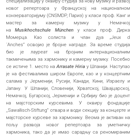
специјализацију у оквиру студија за нову музику и развој
новог репертоара у Француској на националном
конзерваторијуму (CNSMDP, Париз) у класи проф. Канг и
мастер за камерну музику у Немачкој
на
Musikhochschule München
у класи проф. Дирка
Момерца. Као солиста и члан дуа „Jeux d
´Anches“ освојио је бројне награде. За време студија
био је лауреат на бројним интернационалним
такмичењима за хармонику и камерну музику. Посебно
се истиче 1. место на
Arrasate Hiria
у Шпанији. Наступао
је на фестивалима широм Европе, као и у концертним
салама у Јерменији, Русији, Канади, Кини, Израелу и
Јапану. У Шпанији, Словенији, Хрватској, Швајцарској,
Немачкој, Бугарској, Јерменији и Србијиу био је доцент
на мајсторским курсевима. У оквиру фондације
,,Sawallisch-Stiftung" отвара и води секцију за концерте и
мајсторске курсеве за хармонику. Веома је активан на
пољу развоја новог репертоара за уметничку
хармоника, тако да је имао сарадњу са реномираним