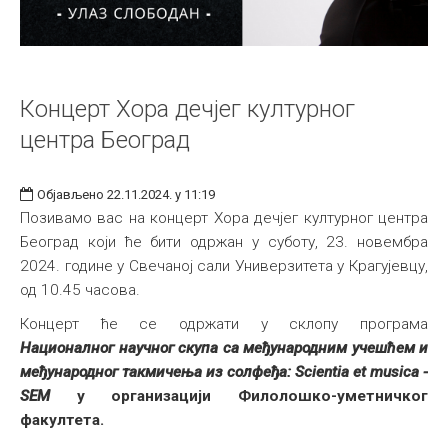
Концерт Хора дечјег културног
центра Београд
Објављено 22.11.2024. у 11:19
Позивамо вас на концерт Хора дечјег културног центра
Београд који ће бити одржан у суботу, 23. новембра
2024. године у Свечаној сали Универзитета у Крагујевцу,
од 10.45 часова.
Концерт ће се одржати у склопу програма
Н
ационалног
научног скупа са међународним учешћем и
међународног такмичења из солфеђа: Scientia et musica -
SEM
у организацији Филолошко-уметничког
факултета.