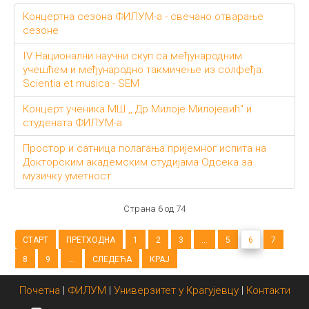
Концертна сезона ФИЛУМ-а - свечано отварање
сезоне
IV Национални научни скуп са међународним
учешћем и међународно такмичење из солфеђа:
Scientia et musica - SEM
Концерт ученика МШ ,, Др Милоје Милојевић" и
студената ФИЛУМ-а
Простор и сатница полагања пријемног испита на
Докторским академским студијама Одсека за
музичку уметност
Страна 6 од 74
СТАРТ
ПРЕТХОДНА
1
2
3
...
5
6
7
8
9
...
СЛЕДЕЋА
КРАЈ
Почетна
|
ФИЛУМ
|
Универзитет у Крагујевцу
|
Контакти