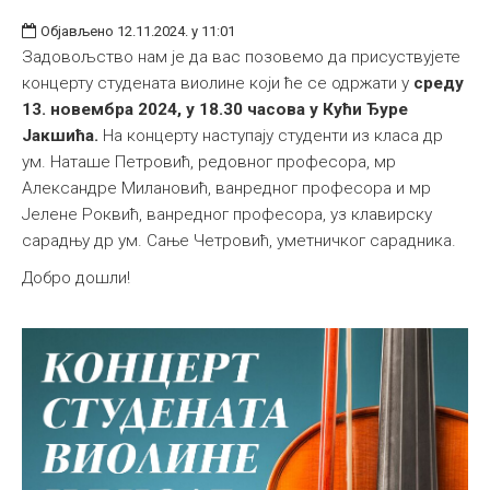
Објављено 12.11.2024. у 11:01
Задовољство нам је да вас позовемо да присуствујете
концерту студената виолине који ће се одржати у
среду
13. новембра 2024, у 18.30 часова у Кући Ђуре
Јакшића.
На концерту наступају студенти из класа др
ум. Наташе Петровић, редовног професора, мр
Александре Милановић, ванредног професора и мр
Јелене Роквић, ванредног професора, уз клавирску
сарадњу др ум. Сањe Четровић, уметничког сарадника.
Добро дошли!