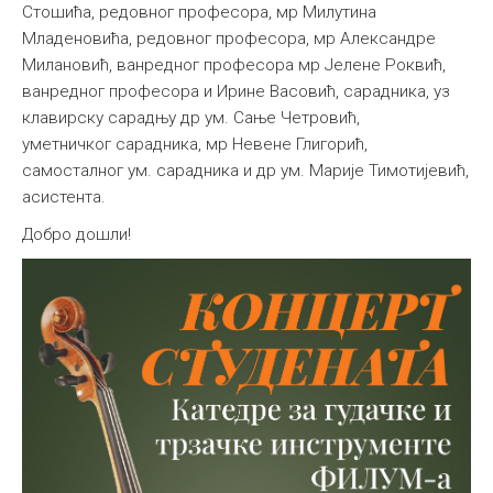
Стошића, редовног професора, мр Милутина
Младеновића, редовног професора, мр Александре
Милановић, ванредног професора мр Јелене Роквић,
ванредног професора и Ирине Васовић, сарадникa, уз
клавирску сарадњу др ум. Сањe Четровић,
уметничког сарадника, мр Невене Глигорић,
самосталног ум. сарадника и др ум. Марије Тимотијевић,
асистента.
Добро дошли!