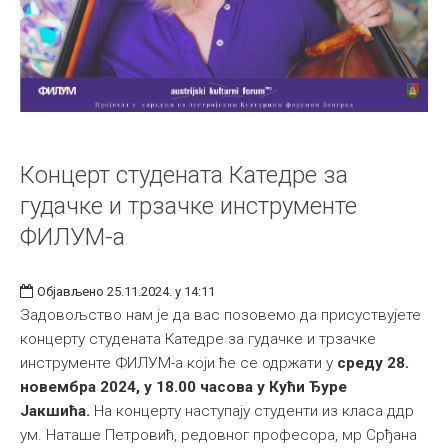
Концерт студената Катедре за
гудачке и трзачке инструменте
ФИЛУМ-а
Објављено 25.11.2024. у 14:11
Задовољство нам је да вас позовемо да присуствујете
концерту студената Катедре за гудачке и трзачке
инструменте ФИЛУМ-а који ће се одржати у
среду 28.
новембра 2024, у 18.00 часова у Кући Ђуре
Јакшића.
На концерту наступају студенти из класа ддр
ум. Наташе Петровић, редовног професора, мр Срђана