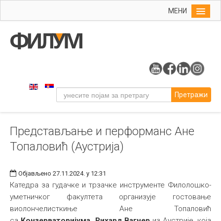
МЕНИ
Почетна
Упис
ФИЛУМ
Студије
Претражи
Наука
Уметност
Представљање и перформанс Ане
Музичка уметност
Топаловић (Аустрија)
Примењена и ликовна уметност
Галерија
Објављено 27.11.2024. у 12:31
Издаваштво
Катедра за гудачке и трзачке инструменте Филолошко-
уметничког факултета организује гостовање
Библиотека
виолончелисткиње Ане Топаловић
Студенти
са
Конзерваторијума
Рихард Вагнер
из
Аустрије, која