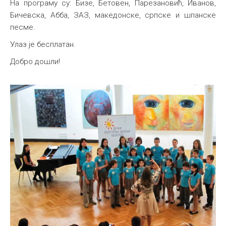
На програму су: Бизе, Бетовен, Парезановић, Иванов,
Бичевска, Абба, ЗАЗ, македонске, српске и шпанске
песме.
Улаз је бесплатан.
Добро дошли!