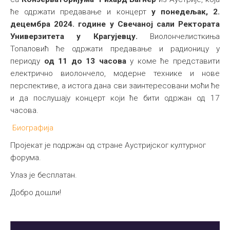
ће одржати предавање и концерт
у понедељак, 2.
Међународна
децембра 2024. године у Свечаној сали Ректората
Универзитета у Крагујевцу.
Виолончелисткиња
Топаловић ће одржати предавање и радионицу у
периоду
од 11 до 13 часова
у коме ће представити
електрично виолончело, модерне технике и нове
перспективе, а истога дана сви заинтересовани моћи ће
и да послушају концерт који ће бити одржан од 17
часова.
Биографија
Пројекат је подржан од стране Аустријског културног
форума.
Улаз је бесплатан.
Добро дошли!