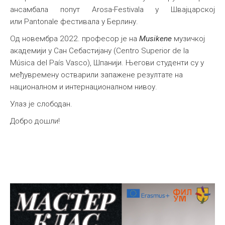
ансамбала попут Arosa-Festivala у Швајцарској
или Pantonale фестивала у Берлину.
Од новембра 2022. професор је на
Musikene
музичкој
академији у Сан Себастијану (Centro Superior de la
Música del País Vasco), Шпанији. Његови студенти су у
међувремену остварили запажене резултате на
националном и интернационалном нивоу.
Улаз је слободан.
Добро дошли!