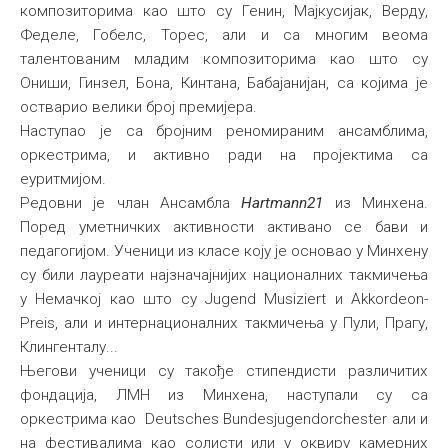
композиторима као што су Генин, Мајкусијак, Верду,
Феделе, Гобелс, Торес, али и са многим веома
талентованим младим композиторима као што су
Ониши, Гинзел, Бона, Кинтана, Бабајанијан, са којима је
остварио велики број премијера.
Наступао је са бројним реномираним ансамблима,
оркестрима, и активно ради на пројектима са
еуритмијом.
Редовни је члан Ансамбла
Hartmann21
из Минхена.
Поред уметничких активности активано се бави и
педагогијом. Ученици из класе коју је основао у Минхену
су били лауреати најзначајнијих националних такмичења
у Немачкој као што су Jugend Musiziert и Akkordeon-
Preis, али и интернационалних такмичења у Пули, Прагу,
Клингенталу...
Његови ученици су такође стипендисти различитих
фондација, ЛМН из Минхена, наступали су са
оркестрима као Deutsches Bundesjugendorchester али и
на фестивалима као солисти или у оквиру камерних