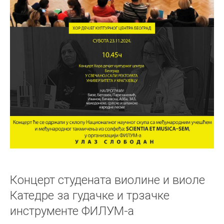
Концерт студената виолине и виоле
Катедре за гудачке и трзачке
инструменте ФИЛУМ-а