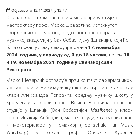
Објављено 12.11.2024. у 12:47
Са задовољством вас позивамо да присуствујете
мастеркласу проф. Марка Шеварлића, истакнутог
акордеонисте, педагога, редовног професора на
музичкој академији у Сан Себастијану (Шпанији), који ће
бити одржан у Дому самоуправљача
17. новембра
2024. године, у периоду од 9 до 18 часова,
потом
18.
и 19. новембра 2024. године у Свечаној сали
Ректората.
Марко Шеварлић остварује први контакт са хармоником
у осмој години. Нижу музичку школу завршио је у Чачку у
класи Александра Поповића, средњу музичку школу у
Крагујевцу у класи проф. Војина Васовића, основне
студије у Шпанији (Сан Себастијан,
Musikene
) у класи
проф. Ињакија Албердија, мастер студије хармонике као
и меистеркласе у Немачкој (Hochschule für Musik
Würzburg) у класи проф. Стефана Хусонга,