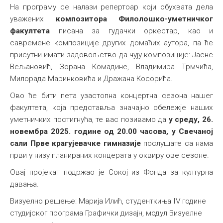
На програму се налази репертоар који обухвата дела
уважених
композитора Филолошко-уметничког
факултета
писана за гудачки оркестар, као и
савремене композиције других домаћих аутора, па ће
присутни имати задовољство да чују композиције: Јасне
Вељановић, Зорана Комадине, Владимира Трмчића,
Милорада Маринковића и Дражана Косорића.
Ово ће бити пета узастопна концертна сезона нашег
факултета, која представља значајно обележје наших
уметничких постигнућа, те вас позивамо да
у
среду, 26.
новембра 2025. године од 20.00 часова, у Свечаној
сали Прве крагујевачке гимназије
послушате са нама
први у низу планираних концерата у оквиру ове сезоне.
Овај пројекат подржао је Сокој из Фонда за културна
давања.
Визуелно решење: Марија Илић, студенткиња IV године
студијског програма Графички дизајн, модул Визуелне