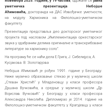
новембра 2025. године, у 19 часова
, одржаће се
јавна
уметничка презентација Небојше
Аћимовића,
докторанда на ДАС Извођачке уметности,
на модулу Хармоника на Филолошко-уметничком
факултету.
Презентација представља део докторског уметничког
пројекта под насловом „Имплементација оркестарског
звука у одабраним делима оригиналне и транскрибоване
литературе за хармонику соло“.
На програму ће се наћи дела Е.Грига, Ј. Сибелијуса, А.
Кусјакова. В. Золотарјова
Небојша Аћимовић је рођен 1991. године у Београду.
Ниже музичко образовање стекао је у музичкој школи
„Стеван Христић“ у Младеновцу у класи професора
Душана Вучковића, а средње у музичкој школи „Др
Војислав Вучковић“ у Београду у класи професора
Александра Николића. Дипломирао је 2014. године на
Филолошко-уметничком факултету у Крагујевцу у класи