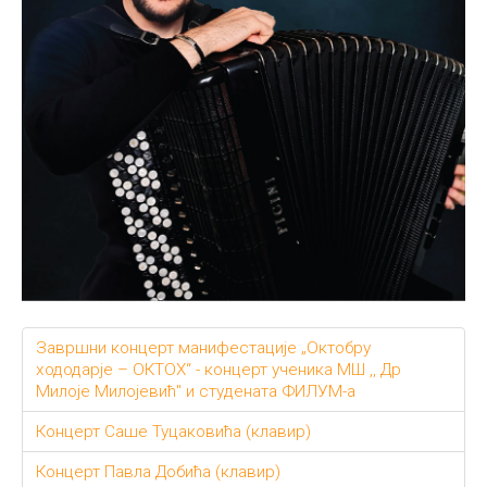
Завршни концерт манифестације „Октобру
хододарје – ОКТОХ“ - концерт ученика МШ ,, Др
Милоје Милојевић" и студената ФИЛУМ-а
Концерт Саше Туцаковића (клавир)
Концерт Павла Добића (клавир)