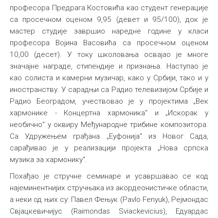
професора Предрага Костовића као студент генерације
са просечном оценом 9,95 (девет и 95/100), док је
мастер студије завршио наредне године у класи
професора Војина Васовића са просечном оценом
10,00 (десет). У току школовања освајао је многе
значајне награде, стипендије и признања. Наступао је
као солиста и камерни музичар, како у Србији, тако и у
иностранству. У сарадњи са Радио телевизијом Србије и
Радио Београдом, учествовао је у пројектима „Век
хармонике - Концертна хармоника“ и „Искорак у
необично“ у оквиру Међународне трибине композитора.
Са Удружењем грађана „Еуфонија“ из Новог Сада,
сарађивао је у реализацији пројекта „Нова српска
музика за хармонику“.
Похађао је стручне семинаре и усавршавао се код
најеминентнијих стручњака из акордеонистичке области,
а неки од њих су: Павел Фењук (Pavlo Fenyuk), Рејмондас
Свјацкевичијус (Raimondas Sviackevicius), Едуардас