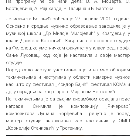
На програму ће се наћи дела: В. A. Moцарта, С.
Борткјевича, А. Рајнхарда, Р. Галијана и Б. Бартока.
Јелисавета Беговић рођена је 27. априла 2001. године.
Основно и средње музичко образовање завршила је у
музичкој школи ,,Др Милоје Милојевић" у Крагујевцу, у
класи Данијеле Крстовић. Завршила је основне студије
нa Филолошко-уметничком факултету у класи ред. проф.
Сање Луковац, код које је наставила и своје мастер
студије.
Поред соло наступа учествовала је и на многобројним
такмичењима и наступима у области камерне музике
као што су фестивал ,,Исидор Бајић", фестивал КОМа и
др, у сарадњи са ванр. проф. Мирјаном Нешковић.
На такмичењима је са својим ансамблом освајала прве
награде. Снимила је композицију ,,Ричеркар"
композитора Душана Ђорђевића. Тренутно је поред
мастер студија ангажована као наставник у ОМШ
,,Корнелије Станковић" у Трстенику.