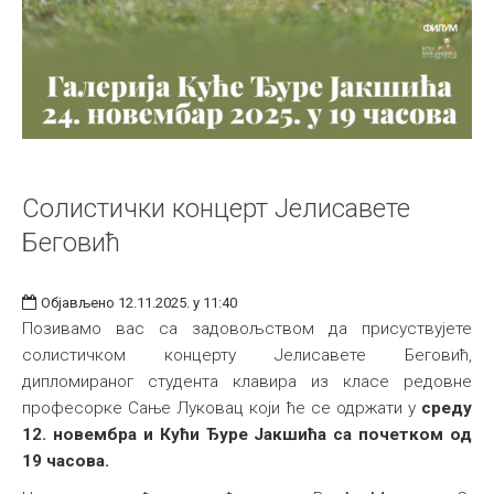
Солистички концерт Јелисавете
Беговић
Објављено 12.11.2025. у 11:40
Позивамо вас са задовољством да присуствујете
солистичком концерту Јелисавете Беговић,
дипломираног студента клавира из класе редовне
професорке Сање Луковац који ће се одржати у
среду
12. новембра и Кући Ђуре Јакшића са почетком од
19 часова.