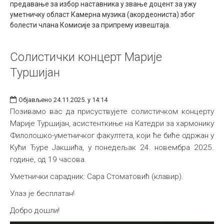
предавање за избор наставника у звање доцент за ужу
Међународна
уметничку област Камерна музика (акордеониста) због
болести члана Комисије за припрему извештаја.
Солистички концерт Марије
Туршијан
Објављено 24.11.2025. у 14:14
Позивамо вас да присуствујете солистичком концерту
Марије Туршијан, асистенткиње на Катедри за хармонику
Филолошко-уметничког факултета, који ће биће одржан у
Кући Ђуре Јакшића, у понедељак 24. новембра 2025.
године, од 19 часова.
Уметнички сарадник: Сара Стоматовић (клавир).
Улаз је бесплатан!
Добро дошли!