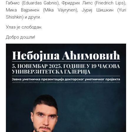
Габнис (Eduardas Gabnis), Фридрих Липс (Friedrich Lips),
Мика Вајринен (Mika Väyrynen), Јуриј Шишкин (Yuri
Shishkin) и други.
Улаз је слободан.
Добро дошли!