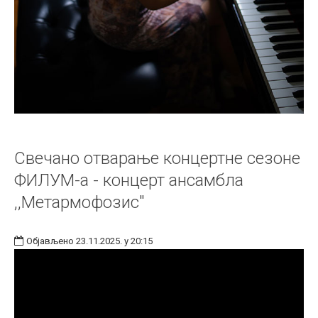
Свечано отварање концертне сезоне
ФИЛУМ-а - концерт ансамбла
,,Метармофозис"
Објављено 23.11.2025. у 20:15