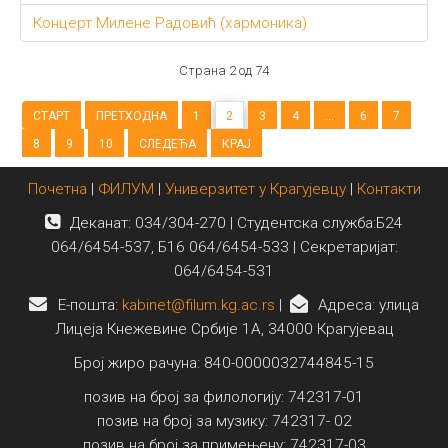
Концерт Милене Радовић (хармоника)
Страна 2 од 74
СТАРТ
ПРЕТХОДНА
1
2
3
4
...
6
7
8
9
10
СЛЕДЕЋА
КРАЈ
Почетна
|
ФИЛУМ
|
Универзитет у Крагујевцу
|
Контакти
Деканат: 034/304-270 | Студентска служба:Б24
064/6454-537, Б16 064/6454-533 | Секретаријат:
064/6454-531
E-пошта:
kabinet@filum.kg.ac.rs
|
Адреса: улица
Лицеја Кнежевине Србије 1А, 34000 Крагујевац
Број жиро рачуна: 840-0000032744845-15
позив на број за филологију: 742317-01
позив на број за музику: 742317- 02
позив на број за примењену: 742317-03