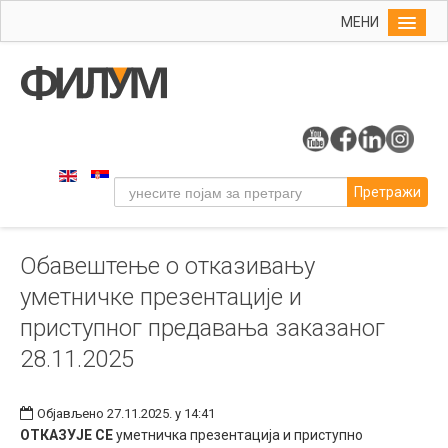
МЕНИ
Почетна
Упис
ФИЛУМ
Студије
Претражи
Наука
Уметност
Обавештење о отказивању
Музичка уметност
уметничке презентације и
Примењена и ликовна уметност
приступног предавања заказаног
Галерија
28.11.2025
Издаваштво
Библиотека
Објављено 27.11.2025. у 14:41
ОТКАЗУЈЕ СЕ
уметничка презентација и приступно
Студенти