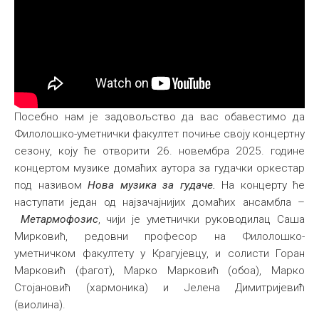
Посебно нам је задовољство да вас обавестимо да
Филолошко-уметнички факултет почиње своју концертну
сезону, коју ће отворити 26. новембра 2025. године
концертом музике домаћих аутора за гудачки оркестар
под називом
Нова музика за гудаче.
На концерту ће
наступати један од најзачајнијих домаћих ансамбла –
Метармофозис
, чији је уметнички руководилац Саша
Мирковић, редовни професор на Филолошко-
уметничком факултету у Крагујевцу, и солисти Горан
Марковић (фагот), Марко Марковић (обоа), Марко
Стојановић (хармоника) и Јелена Димитријевић
(виолина).