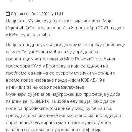
Објављено 04.11.2021. у 11:31
Пројекат ,,Музика у доба кризе" пијанисткиње Маје
Рајковић биће реализован 7. и 8. новембра 2021. године
у Кући Ђуре Јакшића.
Пројекат подразумева дводневну мајсторску радионицу
на којој ће учесници моћи да чују предавањe-
презентацију истраживања Маје Рајковић, редовног
професора ФМУ у Београду, а која се односи на
проблеме са којима се сусрећу музички уметници у
време кризе изазване пандемијом КОВИД-19 и
начинима за њихово превазилажење.
Музичари су једна од најугроженијих професија у доба
пандемије КОВИД-19. Њихова едукација, како да се
носе са проблематиком кризе у којој су се нашли,
пресудна је за смањење њених разорних последица и
спречавање одумирања уметничке музике у доба
изазова са којима се сусрела ова професија.