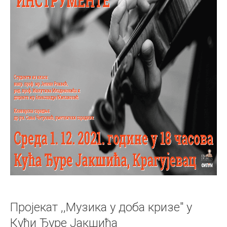
Пројекат ,,Музика у доба кризе" у
Кући Ђуре Јакшића