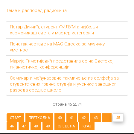
Теме и распоред радионица
Петар Динчић, студент ФИЛУМ-а најбољи
хармоникаш света у мастер категорији
Почетак наставе на МАС Одсека за музичку
уметност
Марија Тимотијевић представила се на Светској
пијанистичкој конференцији
Семинар и међународно такмичење из солфеђа за
студенте свих година студија и ученике завршног
разреда средње школе
Страна 45 од 74
СТАРТ
ПРЕТХОДНА
40
41
42
43
...
45
46
47
48
49
СЛЕДЕЋА
КРАЈ