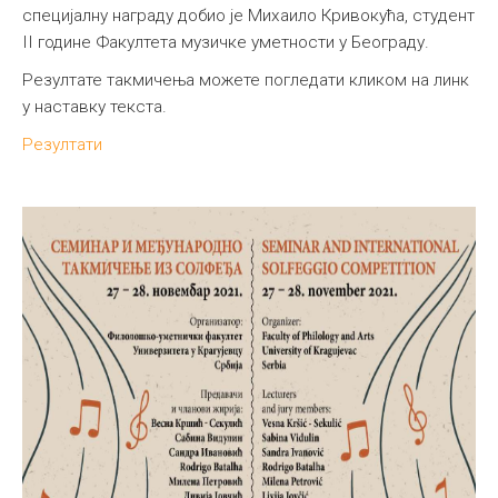
специјалну награду добио је Михаило Кривокућа, студент
II године Факултета музичке уметности у Београду.
Резултате такмичења можете погледати кликом на линк
у наставку текста.
Резултати