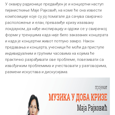
У оквиру радионице предвиђен је и концертни наступ
пијанисткиње Маје Рајковић, на коме ће она извести
композиције које су јој помагале да сачува свирачко
расположење и елан, превазиђе кризу изазвану
локдауном, да нађе инспирацију и одржи се у свирачкој
форми у тренуцима када није било заказаних концерата
и када је концертни живот потпуно замро. Након
предавања и концерта, учесници ће моћи да приступе
индивидуалним и групним часовима на којима ће
практично разрађивати ове проблеме, повезивати са
извођачким проблемима и учествовати у разговорима,
размени искустава и дискусијама.