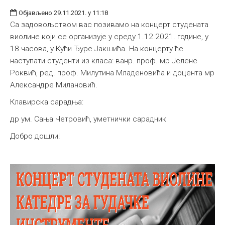
Објављено 29.11.2021. у 11:18
Са задовољством вас позивамо на концерт студената
виолине који се организује у среду 1.12.2021. године, у
18 часова, у Кући Ђуре Јакшића. На концерту ће
наступати студенти из класа: ванр. проф. мр Јелене
Роквић, ред. проф. Милутина Младеновића и доцента мр
Александре Милановић.
Клавирска сарадња:
др ум. Сања Четровић, уметнички сарадник
Добро дошли!