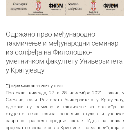
Одржано прво међународно
такмичење и међународни семинар
из солфеђа на Филолошко-
уметничком факултету Универзитета
у Крагујевцу
Објављено 30.11.2021. у 10:28
Протеклог викенда, 27. и 28. новембра 2021. године, у
Свечаној сали Ректората Универзитета у Крагујевцу,
одржани су семинар и такмичење из солфеђа за
студенте свих година основних студија и ученике
завршног разреда средње школе. Идеја за овакав
пројекат потекла је од др Кристине Парезановић, која је