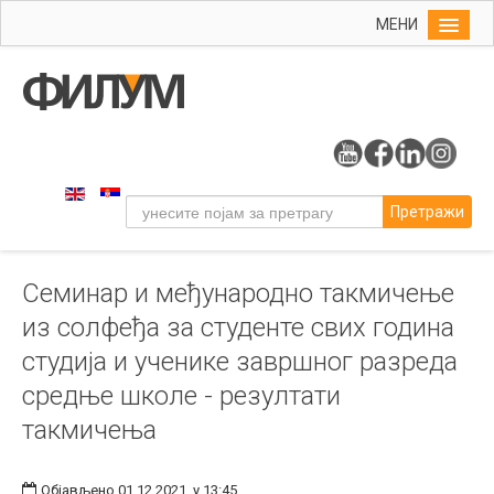
МЕНИ
Почетна
Упис
ФИЛУМ
Студије
Претражи
Наука
Уметност
Семинар и међународно такмичење
Музичка уметност
из солфеђа за студенте свих година
Примењена и ликовна уметност
студија и ученике завршног разреда
Галерија
средње школе - резултати
Издаваштво
такмичења
Библиотека
Студенти
Објављено 01.12.2021. у 13:45