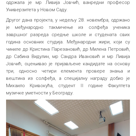
одржала је мр Ливија Јовчић, ванредни професор
Универзитета у Новом Саду.
Другог дана пројекта, у недељу 28. новембра, одржано
је међународно такмичење из солфеђа ученика
завршног разреда средње школе и студената свих
година основних студија. Међународни жири, који су
чиниле др Кристина Парезановић, др Милена Петровић,
др Сабина Видулин, мр Сандра Ивановић и мр Ливија
Јовчић, оцењивао је пријављене кандидате на основу
три, односно четири елемента провере знања и
вештина из солфеђа, а специјалну награду добио је
Михаило Кривокућа, студент II године Факултета
музичке уметности у Београду.