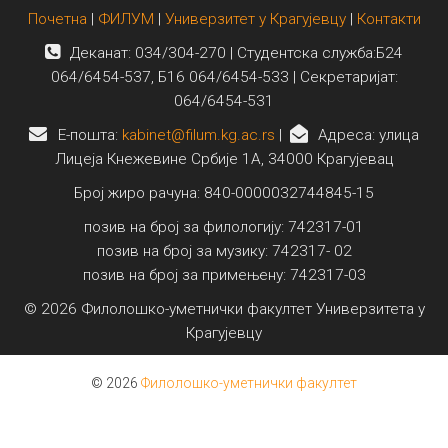
Почетна
|
ФИЛУМ
|
Универзитет у Крагујевцу
|
Контакти
Деканат: 034/304-270 | Студентска служба:Б24
064/6454-537, Б16 064/6454-533 | Секретаријат:
064/6454-531
E-пошта:
kabinet@filum.kg.ac.rs
|
Адреса: улица
Лицеја Кнежевине Србије 1А, 34000 Крагујевац
Број жиро рачуна: 840-0000032744845-15
позив на број за филологију: 742317-01
позив на број за музику: 742317- 02
позив на број за примењену: 742317-03
© 2026 Филолошко-уметнички факултет Универзитета у
Крагујевцу
© 2026
Филолошко-уметнички факултет