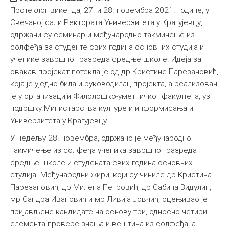
Протеклог викенда, 27. и 28. новембра 2021. године, у
Међународна
Свечаној сали Ректората Универзитета у Крагујевцу,
одржани су семинар и међународно такмичење из
солфеђа за студенте свих година основних студија и
ученике завршног разреда средње школе. Идеја за
овакав пројекат потекла је од др Кристине Парезановић,
која је уједно била и руководилац пројекта, а реализован
је у организацији Филолошко-уметничког факултета, уз
подршку Министарства културе и информисања и
Универзитета у Крагујевцу.
У недељу 28. новембра, одржано је међународно
такмичење из солфеђа ученика завршног разреда
средње школе и студената свих година основних
студија. Међународни жири, који су чиниле др Кристина
Парезановић, др Милена Петровић, др Сабина Видулин,
мр Сандра Ивановић и мр Ливија Јовчић, оцењивао је
пријављене кандидате на основу три, односно четири
елемента провере знања и вештина из солфеђа, а