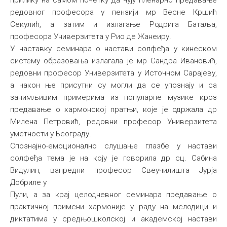
прилику на самом почетку да чују пленарно предавање
редовног професора у пензији мр Весне Кршић
Секулић, а затим и излагање Родрига Батаља,
професора Универзитета у Рио де Жанеиру.
У наставку семинара о настави солфеђа у кинеском
систему образовања излагала је мр Сандра Ивановић,
редовни професор Универзитета у Источном Сарајеву,
а након ње присутни су могли да се упознају и са
занимљивим примерима из популарне музике кроз
предавање о хармонској пратњи, које је одржала др
Милена Петровић, редовни професор Универзитета
уметности у Београду.
Спознајно-емоционално слушање глазбе у настави
солфеђа тема је на коју је говорила др сц. Сабина
Видулин, ванредни професор Свеучилишта Јурја
Добриле у
Пули, а за крај целодневног семинара предавање о
практичној примени хармоније у раду на мелодици и
диктатима у средњошколској и академској настави