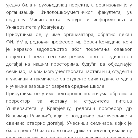
уједно била и руководилац пројекта, а реализован је у
организацији Филолошко-уметничког факултета, уз
подршку Министарства културе и информисања и
Универзитета у Крагујевцу.
Присутнима се, у име организатора, обратио декан
ФИЛУМ-а, редовни професор мр Зоран Комадина, који
је изразио задовољство због покретања оваквог
пројекта. Према његовим речима, ово је јединствен
догађај на нашим просторима, будући да обједињује
семинар, на ком могу учествовати наставници, студенти
и ученици и такмичење за студенте свих година студија
и ученике завршног разреда средње школе.
Присутнима се у име ректорског колегијума обратио и
проректор за наставу и студентска питања
Универзитета у Крагујевцу, редовни професор др
Владимир Ранковић, који је поздравио све учеснике и
свечано отворио догађај. Учесници семинара, којих је
било преко 40 из готово свих држава региона, имали су