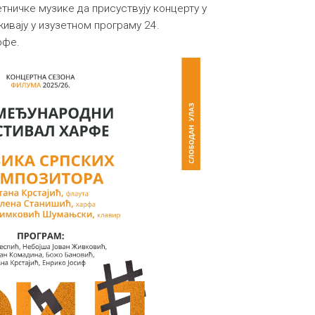
ничке музике да присуствују концерту у
живају у изузетном програму 24.
рфе.