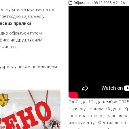
Објављено 08.12.2025. у 21:26
све љубитеље музике да се
 претходно најављен у
нских прилика.
адно објављен путем
офила на друштвеним
ормисања.
усрету у неком повољнијем
Од 3. до 12. децембра 2025
Панчеву, Новом Саду и Кр
фестивал харфе, један од на
инструменту. Фестивал и о