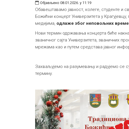
Објављено 08.01.2026. у 11:19
Обавештавамо јавност, колеге, студенте и 
Божићни концерт Универзитета у Крагујевцу,
медијима,
одлаже због неповољних време
Нови термин одржавања концерта биће накн
званичног сајта Универзитета, званичних пр
мрежама као и путем средстава јавног инф
Захваљујемо на разумевању и радујемо се с
термину.