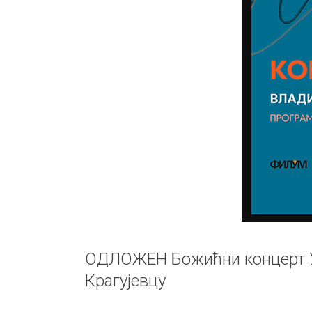
ОДЛОЖЕН Божићни концерт У
Крагујевцу