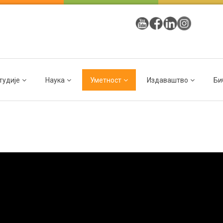
тудије
Наука
Уметност
Издаваштво
Би