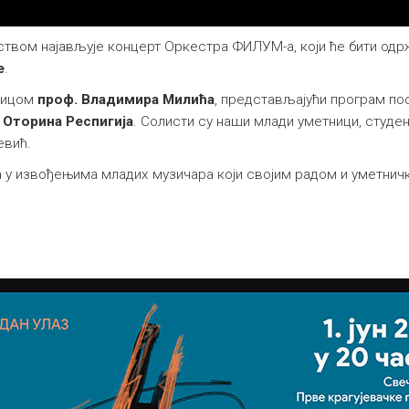
твом најављује концерт Оркестра ФИЛУМ-а, који ће бити од
е
.
алицом
проф. Владимира Милића
, представљајући програм по
и
Оторина Респигија
. Солисти су наши млади уметници, студе
евић.
ва у извођењима младих музичара који својим радом и уметн