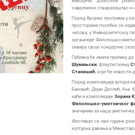
извођаче, доносећи разно
савремено стваралаштво и н
Поред бројних програма у р
просторима посебно се издва
часова, у Универзитетској гал
организује Филолошко-уметни
оквиру своје концертне сез
Публика ће имати прилику да
Шумањски
, флаутисткињу
С
Станишић
, које ће извести
Поред композиција аутора к
Бановић, Дејан Деспић, Ана К
наћи и композиције
Зорана 
Филолошко-уметничког ф
значајним за нашу уметничку 
Фестивал се ове године реал
културна давања и Министарс