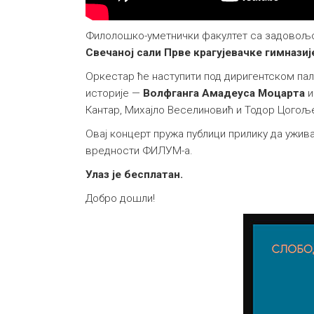
Филолошко-уметнички факултет са задовољс
Свечаној сали Прве крагујевачке гимназиј
Оркестар ће наступити под диригентском п
историје —
Волфганга Амадеуса Моцарта
Кантар, Михајло Веселиновић и Тодор Цогољ
Овај концерт пружа публици прилику да ужи
вредности ФИЛУМ-а.
Улаз је бесплатан.
Добро дошли!