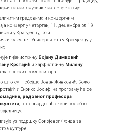
врстан програм који повезује традицију,
ајвиши ниво музичке интерпретације.
азличитим градовима и концертним
ја концерт у четвртак, 11. децембра од 19
ерији у Крагујевцу, који
чки факултет Универзитета у Крагујевцу у
оне.
 чује пијанисткињу
Бојану Димковић
тану Крстајић
и харфисткињу
Милену
 дела српских композитора.
ао што су Небојша Јован Живковић, Божо
рстајић и Енрико Јосиф, на програму ће се
Комадине, редовног професора
акултета
, што овај догађај чини посебно
заједницу.
изује уз подршку Сокојевог Фонда за
тва културе.