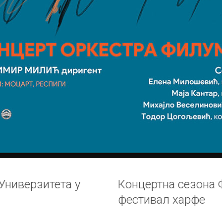
ниверзитета у
Концертна сезона 
фестивал харфе