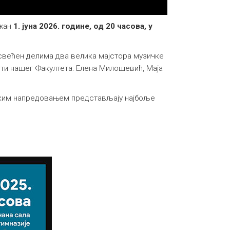
ржан
1. јуна 2026. године, од 20 часова, у
свећен делима два велика мајстора музичке
нти нашег Факултета: Елена Милошевић, Маја
ичким напредовањем представљају најбоље