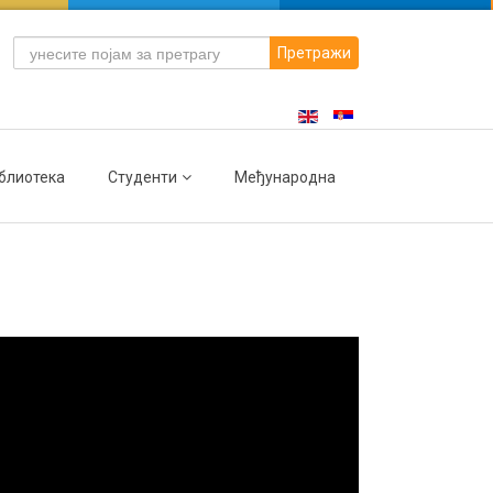
Претражи
блиотека
Студенти
Међународна