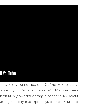
. године у више градова Србије – Београду,
агујевцу – биће одржан 24. Међународни
јважнијих домаћих догађаја посвећених овом
ве године окупља врсне уметнике и младе