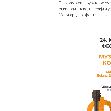
Позивамо све љубитеље умет
Универзитетској галерији и у
Међународног фестивала ха