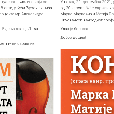
тудената виолине који се
У петак, 24. децембра 2021, 
18 сати, у Кући Ђуре Јакшића.
од 20 часова биће одржан ко
: доцента мр Александре
Марко Марковић и Матија Бла
Чичовачког, ванредног про
Х. Вијењавског, Л. ван
Улаз је бесплатан.
Добро дошли!
метнички сарадник.