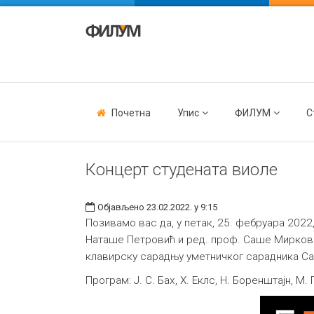
Почетна
Упис
ФИЛУМ
С
Концерт студената виоле
Објављено 23.02.2022. у 9:15
Позивамо вас да, у петак, 25. фебруара 2022
Наташе Петровић и ред. проф. Саше Мирковић
клавирску сарадњу уметничког сарадника С
Програм: Ј. С. Бах, Х. Еклс, Н. Боренштајн, М. Г