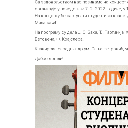
Са задовољством вас позивамо на концерт с
организује у понедељак 7. 2. 2022. године, у 
На концерту ће наступати студенти из класе
Милановић.
На програму су дела Ј. С. Баха, Ђ. Тартинија, 
Бетовена, Ф. Крајслера.
Клавирска сарадња: др ум. Сања Четровић, у
Добро дошли!