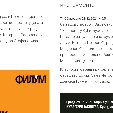
инструменте
ј сали Прве крагујевачке
Објављено 28.12.2021. у 9:54
држан концерт студената
Са задовољством Вас позивам
уденти из класе ред.
18 часова, у Кући Ђуре Јакш
ф. Катарине Радовановић
Катедре за гудачке инструмен
ксандра Стефановића.
др ум. Наташе Петровић, ре
Младеновића, редовног проф
професора, мр Јелене Рокви
Милановић, доцента.
Клавирски сарадници: Јелен
сарадник, др ум. Сања Четро
Дражевић, уметнички сарадн