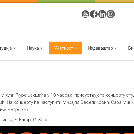
тудије
Наука
Уметност
Издаваштво
Би
, у Кући Ђуре Јакшића у 18 часова, присуствујете концерту сту
. На концерту ће наступити Михајло Веселиновић, Сара Минић,
ање Четровић.
линка, Е. Елгар, Р. Кларк.