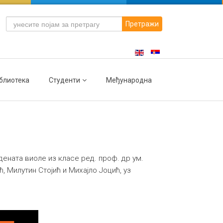
Претражи
блиотека
Студенти
Међународна
дената виоле из класе ред. проф. др ум.
 Милутин Стојић и Михајло Јоцић, уз