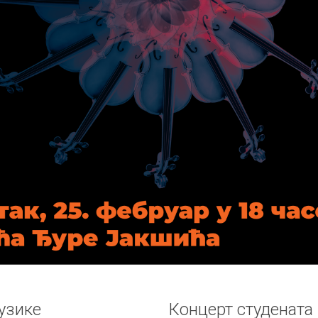
узике
Концерт студената 