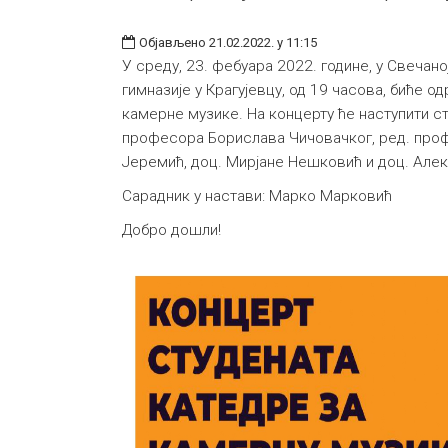
Објављено 21.02.2022. у 11:15
У среду, 23. фебуара 2022. године, у Свечано
гимназије у Крагујевцу, од 19 часова, биће о
камерне музике. На концерту ће наступити ст
професора Борислава Чичовачког, ред. про
Јеремић, доц. Мирјане Нешковић и доц. Але
Сарадник у настави: Марко Марковић
Добро дошли!