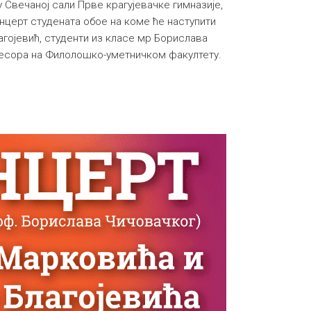
у Свечаној сали Прве крагујевачке гимназије,
нцерт студената обое на коме ће наступити
гојевић, студенти из класе мр Борислава
фесора на Филолошко-уметничком факултету.