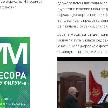
сор Борислав Чичовачки,
одржала путем дигиталних пл
тефановић.
љубитељи класике моћи ће да
најважнијих херцегновских ф
37. фестивалу представљени 
са пажљиво бираним, стилск
Јована Мршуља, студенткиња
модул Флаута, у класи редо
је на 37. Међународном фест
истакнутог пијанисте Алексе