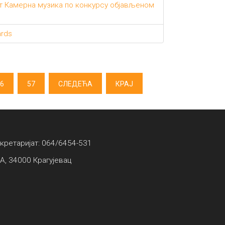
ст Камерна музика по конкурсу објављеном
ards
6
57
СЛЕДЕЋА
КРАЈ
екретаријат: 064/6454-531
А, 34000 Крагујевац