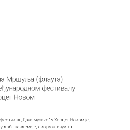
на Мршуља (флаута)
Међународном фестивалу
ерцег Новом
естивал „Дани музике“ у Херцег Новом је,
у доба пандемије, свој континуитет