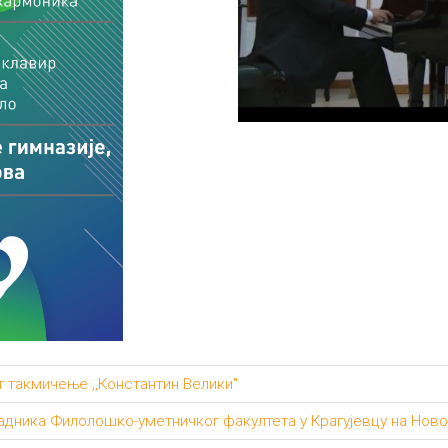
 такмичење ,,Константин Велики"
адника Филолошко-уметничког факултета у Крагујевцу на Нов