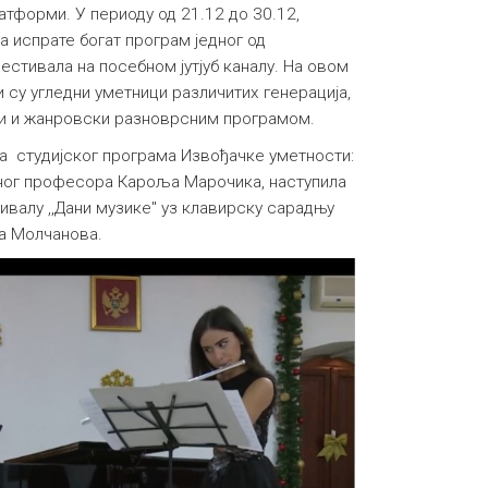
атформи. У периоду од 21.12 до 30.12,
 испрате богат програм једног од
естивала на посебном јутјуб каналу. На овом
су угледни уметници различитих генерација,
и и жанровски разноврсним програмом.
 студијског програма Извођачке уметности:
вног професора Кароља Марочика, наступила
ивалу ,,Дани музике" уз клавирску сарадњу
ја Молчанова.