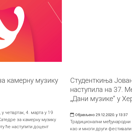
за камерну музику
Студенткиња Јова
наступила на 37. 
„Дани музике“ у Х
у четвртак, 4. марта у 19
Објављено 29.12.2020. у 13:37
Катедре за камерну музику
Традиционални међународни ф
ту ће наступити доцент
као и многи други фестивали 