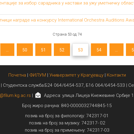
тације за избор сарадника у настави за ужу уметничку обла
ици награде на конкурсу International Orchestra Auditions Aw
Страна 53 од 74
...
50
51
52
53
54
...
5
Почетна
|
ФИЛУМ
|
Универзитет у Крагујевцу
|
Контакти
 | Студентска служба:Б24 064/6454-537, Б16 064/6454-533 | С
@filum.kg.ac.rs
|
Адреса: улица Лицеја Кнежевине Србије 1
Број жиро рачуна: 840-0000032744845-15
позив на број за филологију: 742317-01
позив на број за музику: 742317- 02
позив на број за примењену: 742317-03