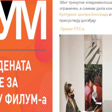
Због тренутне епидемиолошке 
ограничен, а снимак дела ко
Културног центра Београда
и
присуствују догађају.
Прилог РТС-а.