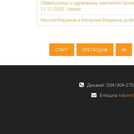
Обавештење о одржавању уметничке презен
11.11.2020. године
Никола Марјанов и Катарина Марјанов добитн
СТАРТ
ПРЕТХОДНА
48
Деканат: 034/304-270
E-пошта:
kabinet