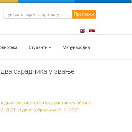
Претражи
блиотека
Студенти
Међународна
 два сарадника у звање
адник (пијаниста) за ужу уметничку област
. 2021. године (објављено 9. 3. 2021.