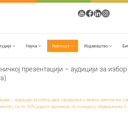
тудије
Наука
Уметност
Издаваштво
Би
ничкој презентацији – аудицији за избор
а)
ији – аудицији за избор два сарадника у звање уметнички сар
менте), са по 50% радног времена, по конкурсу објављеном 3. 2