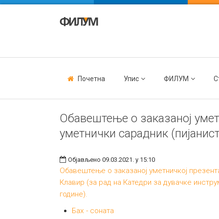
Почетна
Упис
ФИЛУМ
С
Oбавештење о заказаној умет
уметнички сарадник (пијанист
Објављено 09.03.2021. у 15:10
Oбавештење о заказаној уметничкој презентац
Клавир (за рад на Катедри за дувачке инстру
године).
Бах - соната