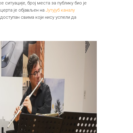
ситуације, број места за публику био је
нцерта је објављен на
Јутујуб каналу
 доступан свима који нису успели да