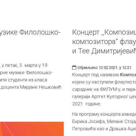
музике Филолошко-
Концерт ,,Композиц
композитора" флау
и Тее Димитријеви
у петак, 5. марта у 19
Објављено 12.02.2021. у 12:21
ерне музике Филолошко-
Концерт под називом
Kомпоз
ити студенти из класа
којем су наступили флаутис
 доцента Мирјане Нешковић
сарадник на ФИЛУМ-у, и пија
галерији Артгет Културног ц
2021. године.
На програму концерта изведе
Енрика Јосифа, Милане Стој
Петровића као и Драшка Аџи