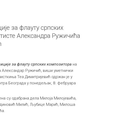
ије за флауту српских
тисте Александра Ружичића
ћ
иције за флауту српских композитора
на
та Александар Ружичић, виши уметнички
нисткиња Теа Димитријевић одржан је у
ентра Београда у понедељак, 8. фебруара
на су одабрана дела Милоја Милојевића,
адиновић Милић, Љубице Марић, Милоша
ћа.