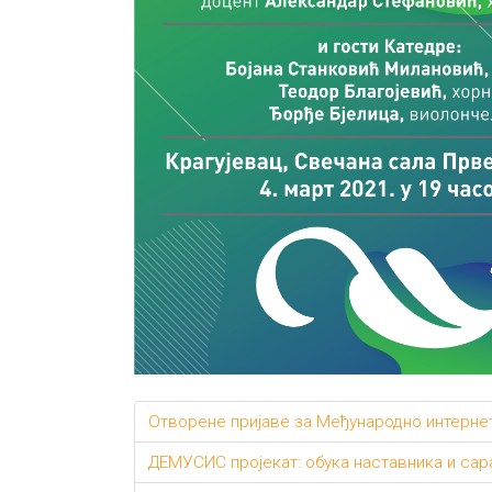
Отворене пријаве за Међународно интернет
ДЕМУСИС пројекат: обука наставника и сар