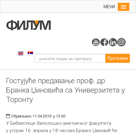
МЕНИ
Почетна
Упис
ФИЛУМ
Студије
Претражи
Наука
Уметност
Гостујуће предавање проф. др
Музичка уметност
Бранка Џиновића са Универзитета у
Примењена и ликовна уметност
Торонту
Галерија
Издаваштво
Објављено 11.04.2019. у 13:30
У Библиотеци Филолошко-уметничког факултета
Библиотека
у уторак 16. априла у 18 часова Бранко Џиновић ће
Студенти