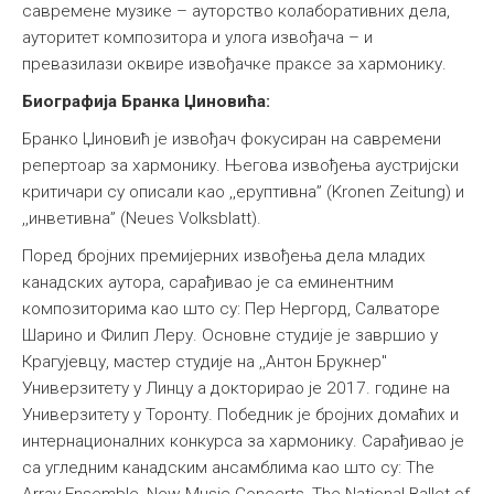
савремене музике – ауторство колаборативних дела,
ауторитет композитора и улога извођача – и
превазилази оквире извођачке праксе за хармонику.
Биографија Бранка Џиновића:
Бранко Џиновић је извођач фокусиран на савремени
репертоар за хармонику. Његова извођења аустријски
критичари су описали као ,,еруптивна” (Kronen Zeitung) и
,,инветивна” (Neues Volksblatt).
Поред бројних премијерних извођења дела младих
канадских аутора, сарађивао је са еминентним
композиторима као што су: Пер Нергорд, Салваторе
Шарино и Филип Леру. Основне студије је завршио у
Крагујевцу, мастер студије на ,,Антон Брукнер"
Универзитету у Линцу а докторирао је 2017. године на
Универзитету у Торонту. Победник је бројних домаћих и
интернационалних конкурса за хармонику. Сарађивао је
са угледним канадским ансамблима као што су: The