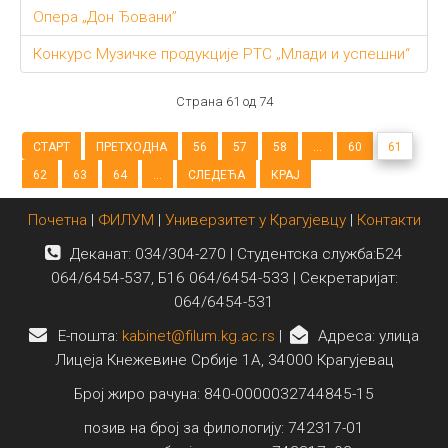
Опера „Дон Ђовани”
Конкурс Музичке продукције РТС „Млади и успешни“
Страна 61 од 74
СТАРТ
ПРЕТХОДНА
56
57
58
...
60
61
62
63
64
...
СЛЕДЕЋА
КРАЈ
Почетна
|
ФИЛУМ
|
Универзитет у Крагујевцу
|
Контакти
Деканат: 034/304-270 | Студентска служба:Б24
064/6454-537, Б16 064/6454-533 | Секретаријат:
064/6454-531
E-пошта:
kabinet@filum.kg.ac.rs
|
Адреса: улица
Лицеја Кнежевине Србије 1А, 34000 Крагујевац
Број жиро рачуна: 840-0000032744845-15
позив на број за филологију: 742317-01