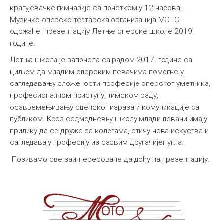
крагујевачке гимназије са почетком у 12 часова,
Музичко-оперско-театарска организација МОТО
одржаће презентацију Летње оперске школе 2019.
године.
Летња школа је започела са радом 2017. године са
циљем да младим оперским певачима помогне у
сагледавању сложености професије оперског уметника,
професионалном приступу, тимском раду,
осавремењивању сценског израза и комуникације са
публиком. Кроз седмодневну школу млади певачи имају
прилику да се друже са колегама, стичу нова искуства и
сагледавају професију из сасвим другачијег угла.
Позивамо све заинтересоване да дођу на презентацију.