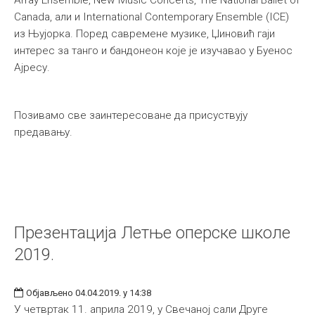
Array Ensemble, New Music Concerts, The National Ballet of
Canada, али и International Contemporary Ensemble (ICE)
из Њујорка. Поред савремене музике, Џиновић гаји
интерес за танго и бандонеон које је изучавао у Буенос
Ајресу.
Позивамо све заинтересоване да присуствују
предавању.
Презентација Летње оперске школе
2019.
Објављено 04.04.2019. у 14:38
У четвртак 11. априла 2019, у Свечаној сали Друге