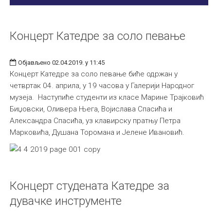
Концерт Катедре за соло певање
Објављено 02.04.2019. у 11:45
Концерт Катедре за соло певање биће одржан у
четвртак 04. априла, у 19 часова у Галерији Народног
музеја. Наступиће студенти из класе Марине Трајковић
Биџовски, Оливера Њега, Војислава Спасића и
Александра Спасића, уз клавирску пратњу Петра
Марковића, Душана Торомана и Јелене Ивановић.
Концерт студената Катедре за
дувачке инструменте