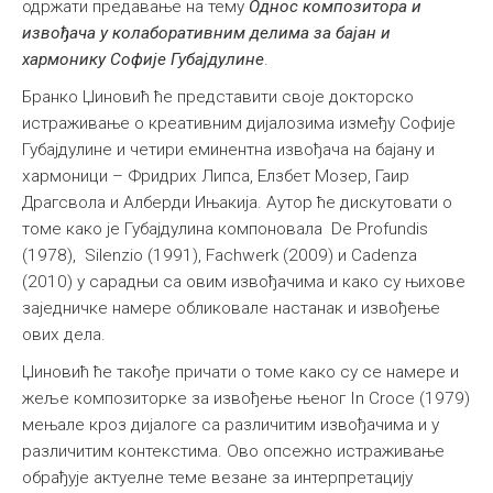
одржати предавање на тему
Oднос композитора и
Међународна
извођача у колаборативним делима за бајан и
хармонику Софије Губајдулине
.
Бранко Џиновић ће представити своје докторско
истраживање о креативним дијалозима између Софије
Губајдулине и четири еминентна извођача на бајану и
хармоници – Фридрих Липса, Елзбет Мозер, Гаир
Драгсвола и Алберди Ињакија. Аутор ће дискутовати о
томе како је Губајдулина компоновала De Profundis
(1978), Silenzio (1991), Fachwerk (2009) и Cadenza
(2010) у сарадњи са овим извођачима и како су њихове
заједничке намере обликовале настанак и извођење
ових дела.
Џиновић ће такође причати о томе како су се намере и
жеље композиторке за извођење њеног In Croce (1979)
мењале кроз дијалоге са различитим извођачима и у
различитим контекстима. Ово опсежно истраживање
обрађује актуелне теме везане за интерпретацију