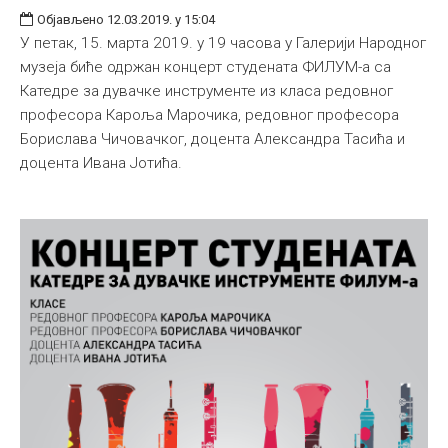
Објављено 12.03.2019. у 15:04
У петак, 15. марта 2019. у 19 часова у Галерији Народног
музеја биће одржан концерт студената ФИЛУМ-а са
Катедре за дувачке инструменте из класа редовног
професора Кароља Марочика, редовног професора
Борислава Чичовачког, доцента Александра Тасића и
доцента Ивана Јотића.