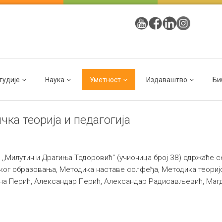
тудије
Наука
Уметност
Издаваштво
Би
чка теорија и педагогија
и ,,Милутин и Драгиња Тодоровић" (учионица број 38) одржаће с
ког образовања, Методика наставе солфеђа, Методика теоријс
ена Перић, Александар Перић, Александар Радисављевић, Маг