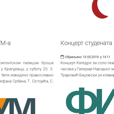
УМ-а
Концерт студената
Објављено 13.05.2019. у 14:11
ригентском палицом Уроша
Концерт Катедре за соло пева
 Крагујевцу, у суботу 25. 5.
часова у Галерији Народног 
ће бити изведено православно
Трајковић Биџовски уз клав
фана Србина, Т. Остојића, С.