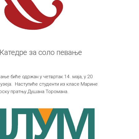
 Катедре за соло певање
ње биће одржан у четвртак 14. маја, у 20
музеја. Наступиће студенти из класе Марине
ирску пратњу Душана Торомана.