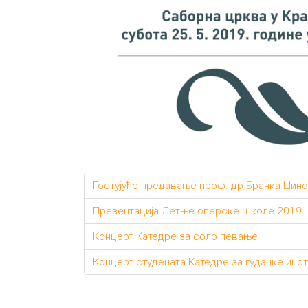
Гостујуће предавање проф. др Бранка Џино
Презентација Летње оперске школе 2019.
Концерт Катедре за соло певање
Концерт студената Катедре за гудачке инс