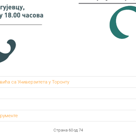
вића са Универзитета у Торонту
трументе
Страна 60 од 74