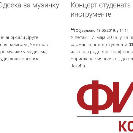
 Одсека за музичку
Концерт студената
инструменте
Објављено 13.05.2019. у 14:14
Свечаној сали Друге
У петак, 17. маја 2019. у 19 
 под називом ,,Уметност
одржан концерт студената Ф
дре музике у медијама,
из класа редовног професо
тудијских програма.
Борислава Чичовачког, доце
Јотића.