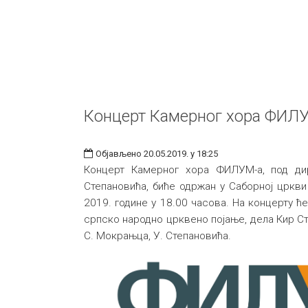
Концерт Камерног хора ФИЛ
Објављено 20.05.2019. у 18:25
Концерт Камерног хора ФИЛУМ-а, под ди
Степановића, биће одржан у Саборној цркви у
2019. године у 18.00 часова. На концерту 
српско народно црквено појање, дела Кир Сте
С. Мокрањца, У. Степановића.