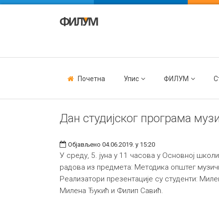
Почетна
Упис
ФИЛУМ
С
Дан студијског програма музи
Објављено 04.06.2019. у 15:20
У среду, 5. јуна у 11 часова у Основној школ
радова из предмета: Методика општег музич
Реализатори презентације су студенти: Мил
Милена Ђукић и Филип Савић.