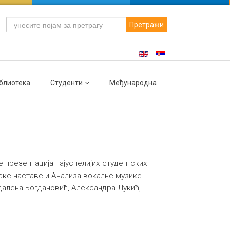
Претражи
блиотека
Студенти
Међународна
е презентација најуспелијих студентских
ке наставе и Анализа вокалне музике.
далена Богдановић, Александра Лукић,