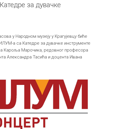
 Катедре за дувачке
часова у Народном музеју у Крагујевцу биће
ИЛУМ-а са Катедре за дувачке инструменте
ра Кароља Марочика, редовног професора
нта Александра Тасића и доцента Ивана