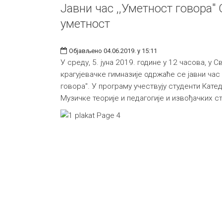
Јавни час ,,Уметност говора"
уметност
Објављено 04.06.2019. у 15:11
У среду, 5. јуна 2019. године у 12 часова, у 
крагујевачке гимназије одржаће се јавни час
говора". У програму учествују студенти Кате
Музичке теорије и педагогије и извођачких с