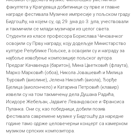
факултета у Крагујевца добитиници су прве и главне
награде фестивала Музичке импресије у пољском граду
Бидгошћу, на којем су, од 29. јуна до 3. јула, учествовали
и такмичили се млади музичари из целог света.
Студенти из класе професора Борислава Чичовачког
освојили су Прву награду, коју додељује Министарство
културе Републике Пољске, а освојили су и награду за
најбоље извођење композиције пољског аутора.
Предраг Качавенда (баритон), Мина Цветковић (флаута),
Марко Марковић (обоа), Никола Јовашевић и Милица
Ђуровић (виолине), Јелена Николић (виола), Ђорђе
Бјелица (виолончело) и Катарина Петровић (клавир)
извели су на том такмичењу дела Душана Радића,
Исидоре Жебељан, Јадвиге Левандовске и Франсиса
Пуланка. Они су, као победници, добили позив
фестивала савремене музике у Бидгошћу да наредне
године тамо одрже целовечерњи концерт са камерном
музиком српских композитора.