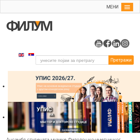
МЕНИ
Почетна
Упис
ФИЛУМ
Студије
Претражи
Наука
Уметност
Издаваштво
Библиотека
Студенти
Међународна
Ансамбл студената музике Филолошко-уметничког