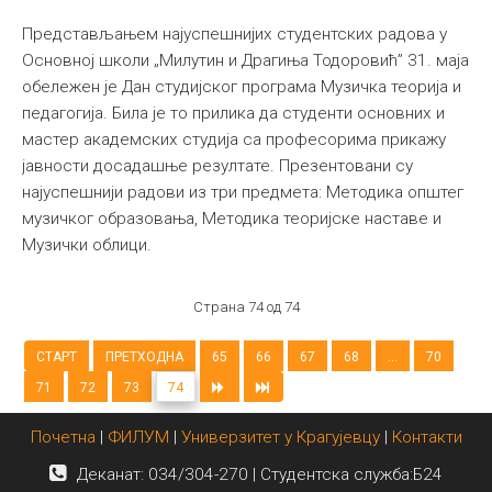
Представљањем најуспешнијих студентских радова у
Основној школи „Милутин и Драгиња Тодоровић” 31. маја
обележен је Дан студијског програма Музичка теорија и
педагогија. Била је то прилика да студенти основних и
мастер академских студија са професорима прикажу
јавности досадашње резултате. Презентовани су
најуспешнији радови из три предмета: Методика општег
музичког образовања, Методика теоријске наставе и
Музички облици.
Страна 74 од 74
СТАРТ
ПРЕТХОДНА
65
66
67
68
...
70
71
72
73
74
Почетна
|
ФИЛУМ
|
Универзитет у Крагујевцу
|
Контакти
Деканат: 034/304-270 | Студентска служба:Б24