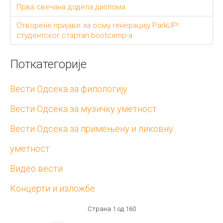
Прва свечана додела диплома
Отворене пријаве за осму генерацију ParkUP!
студентског стартап bootcamp-а
Поткатегорије
Вести Одсека за филологију
Вести Одсека за музичку уметност
Вести Одсека за примењену и ликовну
уметност
Видео вести
Концерти и изложбе
Страна 1 од 160