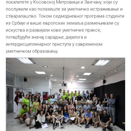
локалитете у Косовској Митровици и Звечану, који су
послужили као полазиште за уметничко истраживање и
стваралаштво. Током седмодневног програма студенти
из Србије и више европских земаља размењивали су
искуства и развијали нове уметничке праксе,
потврђујући значај сарадње, дијалога и
интердисциплинарног приступа у савременом
уметничком образовању.