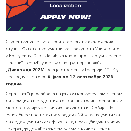
Студенткиња четврте године основних академских
студија Филолошко-уметничког факултета Универзитета
у Крагујевцу, Сара Лазић, из класе проф. др ум. Јелене
Шалинић Терзић, учествује на групној изложби
„Дипломци 2026"
, која је отворена у Галерији DOTS у
Београду и траје од
6. јула до 12. септембра 2026.
године
.
Сара Лазић је одабрана на јавном конкурсу намењеном
дипломцима и студентима завршних година основних и
мастер студија уметничких факултета из Србије. На
изложби се представљају радови 29 младих уметника
са седам уметничких факултета, пружајући увид у нову
генерацију домаће савремене уметничке сцене и