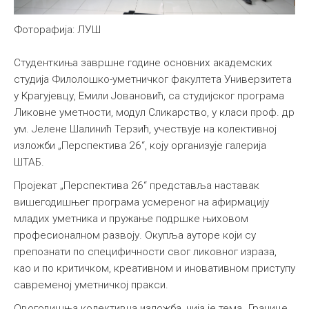
Фоторафија: ЛУШ
Студенткиња завршне године основних академских
студија Филолошко-уметничког факултета Универзитета
у Крагујевцу, Емили Јовановић, са студијског програма
Ликовне уметности, модул Сликарство, у класи проф. др
ум. Јелене Шалинић Терзић, учествује на колективној
изложби „Перспектива 26“, коју организује галерија
ШТАБ.
Пројекат „Перспектива 26“ представља наставак
вишегодишњег програма усмереног на афирмацију
младих уметника и пружање подршке њиховом
професионалном развоју. Окупља ауторе који су
препознати по специфичности свог ликовног израза,
као и по критичком, креативном и иновативном приступу
савременој уметничкој пракси.
Овогодишња колективна изложба, чија је тема „Границе