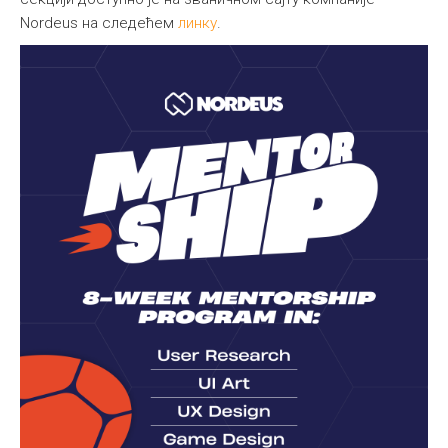
Nordeus на следећем
линку
.