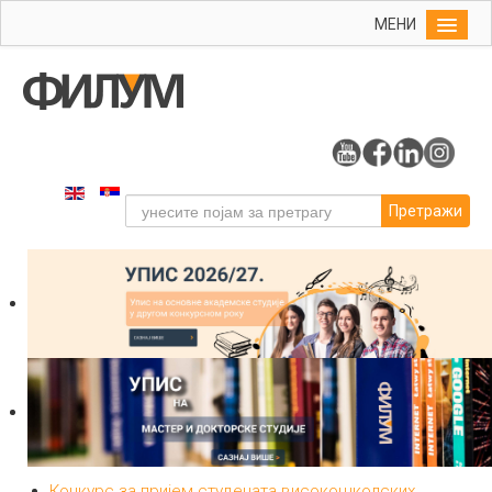
МЕНИ
Почетна
Упис
ФИЛУМ
Студије
Претражи
Наука
Уметност
Издаваштво
Библиотека
Студенти
Међународна
Конкурс за пријем студената високошколских