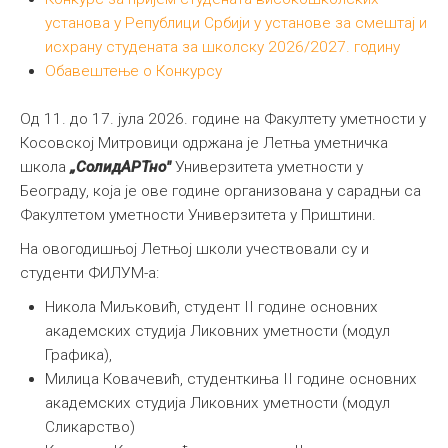
установа у Републици Србији у установе за смештај и
исхрану студената за школску 2026/2027. годину
Обавештење о Конкурсу
Од 11. до 17. јула 2026. године на Факултету уметности у
Косовској Митровици одржана је Летња уметничка
школа
„СолидАРТно"
Универзитета уметности у
Београду, која је ове године организована у сарадњи са
Факултетом уметности Универзитета у Приштини.
На овогодишњој Летњој школи учествовали су и
студенти ФИЛУМ-а:
Никола Миљковић, студент II године основних
академских студија Ликовних уметности (модул
Графика),
Милица Ковачевић, студенткиња II године основних
академских студија Ликовних уметности (модул
Сликарство)