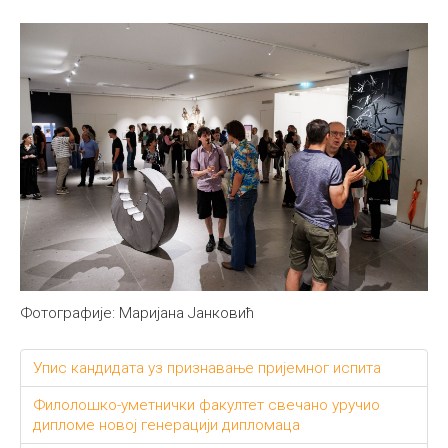
Фотографије: Маријана Јанковић
Упис кандидата уз признавање пријемног испита
Филолошко-уметнички факултет свечано уручио
дипломе новој генерацији дипломаца