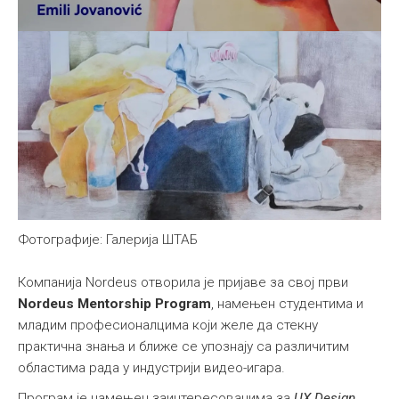
Фотографије: Галерија ШТАБ
Компанија Nordeus отворила је пријаве за свој први
Nordeus Mentorship Program
, намењен студентима и
младим професионалцима који желе да стекну
практична знања и ближе се упознају са различитим
областима рада у индустрији видео-игара.
Програм је намењен заинтересованима за
UX Design,