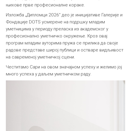
њихове прве професионалне кораке.
Изложба „Дипломци 2026" део је иницијативе Галерије и
Фондације DOTS усмерене на подршку младим
уметницима у периоду преласка из академског у
професионално уметничко окружење. Кроз овај
програм младим ауторима пружа се прилика да своје
радове представе широј публици и остваре видљивост
на савременој уметничкој сцени.
Честитамо Сари на овом значајном успеху и желимо јој
много успеха у даљем уметничком раду.