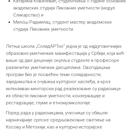
Катарина Ковачевић, студенткиња II године основних
академских студија Ликовних уметности (модул
Сликарство) и
Милош Радмилац, студент мастер академских
студија Ликовних уметности.
Летња школа „СолидАРТно“ једна је од најдуговечнијих
образовно-уметничких манифестација у Србији, која већ
више од две деценије окупља студенте и професоре
различитих уметничких дисциплина. Овогодишњи
програм био је посвећен теми солидарности,
заједништва и очувања културног наслеђа, а кроз
интензиван менторски рад реализоване су радионице
из области ликовне уметности, конзервације и
рестаурације, глуме и етномузикологије.
Поред рада у радионицама, учесници су обишли
најзначајније српске средњовековне светиње на
Косову и Метохији, као и културно-историјске