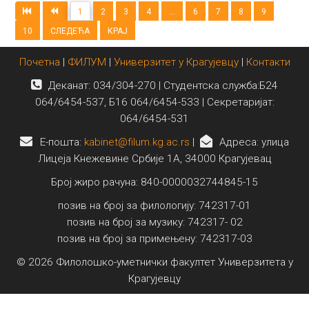
1
2
3
4
...
6
7
8
9
10
СЛЕДЕЋА
КРАЈ
Почетна
|
ФИЛУМ
|
Универзитет у Крагујевцу
|
Контакти
Деканат: 034/304-270 | Студентска служба:Б24
064/6454-537, Б16 064/6454-533 | Секретаријат:
064/6454-531
E-пошта:
kabinet@filum.kg.ac.rs
|
Адреса: улица
Лицеја Кнежевине Србије 1А, 34000 Крагујевац
Број жиро рачуна: 840-0000032744845-15
позив на број за филологију: 742317-01
позив на број за музику: 742317- 02
позив на број за примењену: 742317-03
© 2026 Филолошко-уметнички факултет Универзитета у
Крагујевцу