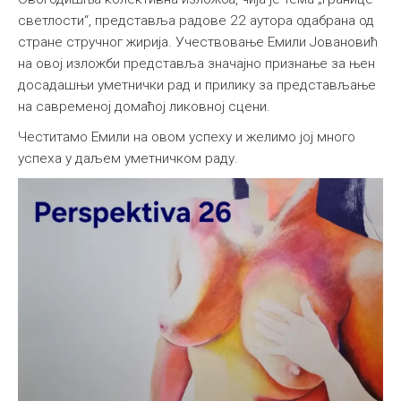
светлости“, представља радове 22 аутора одабрана од
стране стручног жирија. Учествовање Емили Јовановић
на овој изложби представља значајно признање за њен
досадашњи уметнички рад и прилику за представљање
на савременој домаћој ликовној сцени.
Честитамо Емили на овом успеху и желимо јој много
успеха у даљем уметничком раду.