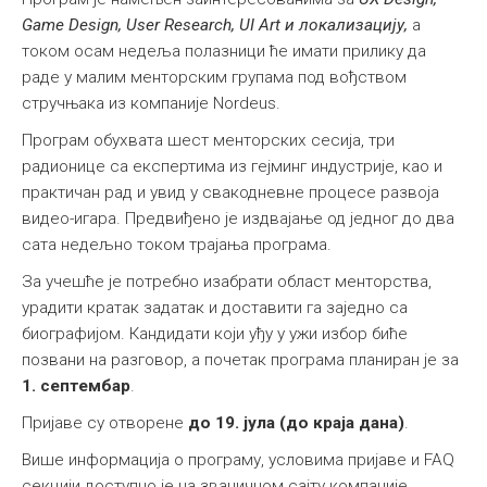
Game Design, User Research, UI Art и локализацију,
а
током осам недеља полазници ће имати прилику да
раде у малим менторским групама под вођством
стручњака из компаније Nordeus.
Програм обухвата шест менторских сесија, три
радионице са експертима из гејминг индустрије, као и
практичан рад и увид у свакодневне процесе развоја
видео-игара. Предвиђено је издвајање од једног до два
сата недељно током трајања програма.
За учешће је потребно изабрати област менторства,
урадити кратак задатак и доставити га заједно са
биографијом. Кандидати који уђу у ужи избор биће
позвани на разговор, а почетак програма планиран је за
1. септембар
.
Пријаве су отворене
до 19. јула (до краја дана)
.
Више информација о програму, условима пријаве и FAQ
секцији доступно је на званичном сајту компаније