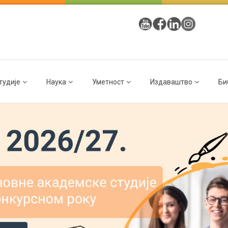
тудије
Наука
Уметност
Издаваштво
Би