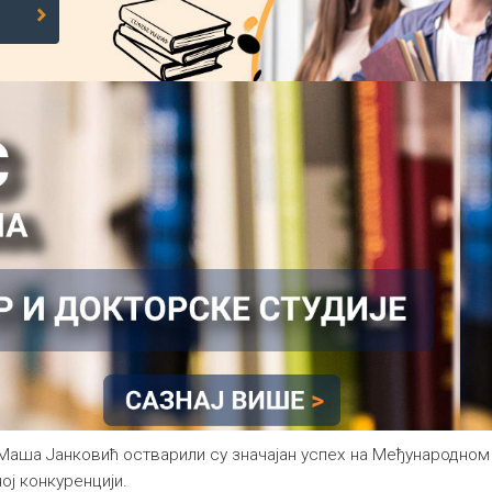
Маша Јанковић остварили су значајан успех на Међународном 
ој конкуренцији.