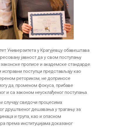
ет Универзитета у Крагујевцу обавештава
ересовану јавност да у свом поступању
законске прописе и академске стандарде.
и исправни поступци представљају као
мереном реториком, не доприносе
могу да, променом фокуса, прибаве
ог и са законом неусклађеног поступања.
ом случају сведочи процесима
ог друштвеног дешавања у трагању за
инаца и група, као и опасном
а према институцијама доказаног