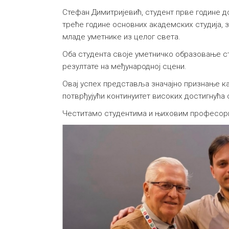
Стефан Димитријевић, студент прве године д
треће године основних академских студија, 
младе уметнике из целог света.
Оба студента своје уметничко образовање с
резултате на међународној сцени.
Овај успех представља значајно признање ка
потврђујући континуитет високих достигнућ
Честитамо студентима и њиховим професори