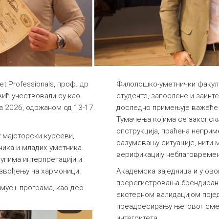
t Professionals, проф. др
Филолошко-уметнички факулт
вић учествовали су као
студенте, запослене и заинт
a 2026, одржаном од 13-17.
доследно примењује важеће 
Тумачења којима се законск
опструкција, праћена непри
 мајсторски курсеви,
разумевању ситуације, нити 
ника и младих уметника.
верификацију неблаговремен
упима интерпретацији и
звођењу на хармоници.
Академска заједница и у ов
пререгистровања брендиран
змус+ програма, као део
екстерном валидацијом појед
преадресирању његовог смер
интегритета.