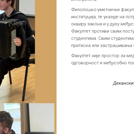
Филолошко-уметнички факулт
институција, те указује на п
оквиру закона и у духу међу
Факултет противи свим пост
студентима. Свим студентима
притиска или застрашивања 
Факултет није простор за ме
одговорност и међусобно п
Декански