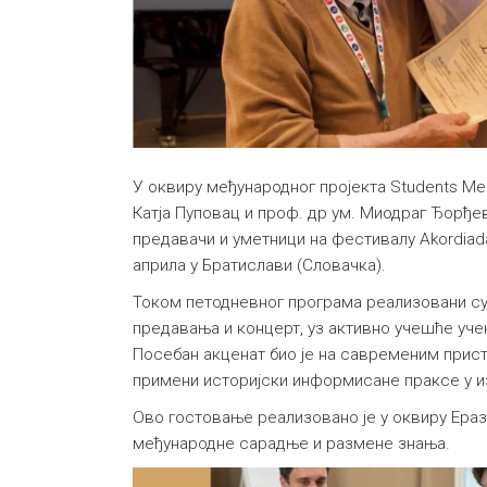
У оквиру међународног пројекта Students Mee
Катја Пуповац и проф. др ум. Миодраг Ђорђе
предавачи и уметници на фестивалу Akordiad
априла у Братислави (Словачка).
Током петодневног програма реализовани су
предавања и концерт, уз активно учешће уче
Посебан акценат био је на савременим прист
примени историјски информисане праксе у и
Ово гостовање реализовано је у оквиру Ера
међународне сарадње и размене знања.