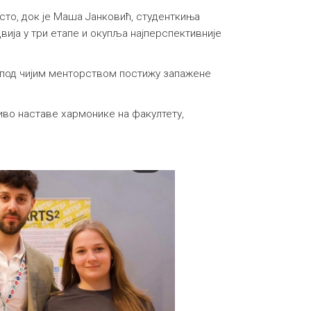
сто, док је Маша Јанковић, студенткиња
вија у три етапе и окупља најперспективније
 под чијим менторством постижу запажене
иво наставе хармонике на факултету,