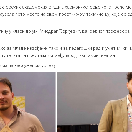
окторских академских студија хармонике, освојио је треће ме
заузела пето место на овом престижном такмичењу, које се од
тичу у класи др ум. Миодраг Ђорђевић, ванредног професора,
ко за младе извођаче, тако и за педагошки рад и уметнички н
а студената на престижним међународним такмичењима.
ма на заслуженом успеху!