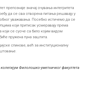
ет препознаје значај очувања интегритета
отребу да се сва отворена питања решавају у
собног уважавања. Посебно истичемо да се
упцима који притисак усмеравају према
 који се суоче са било којим видом
биће пружена пуна заштита.
дијске спинове, већ за институционалну
оштовање.
 колегијум Филолошко-уметничког факултета