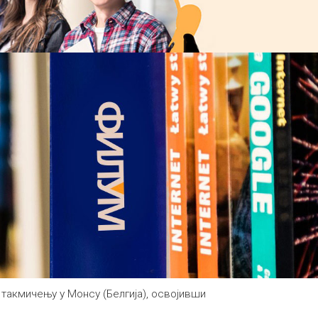
такмичењу у Монсу (Белгија), освојивши