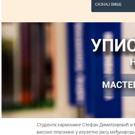
Студенти хармонике Стефан Димитријевић и 
високе пласмане у изузетно јакој међународн