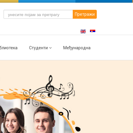
Претражи
блиотека
Студенти
Међународна