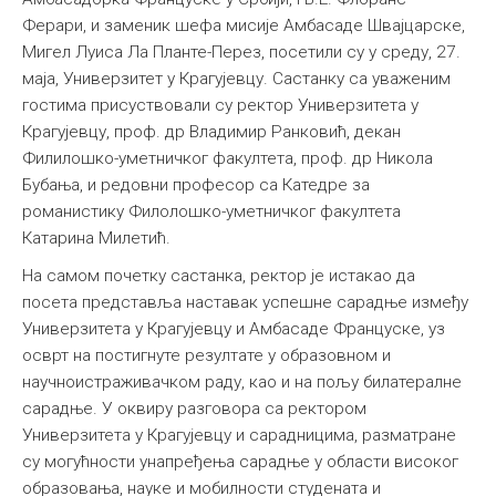
Ферари, и заменик шефа мисије Амбасаде Швајцарске,
Мигел Луиса Ла Планте-Перез, посетили су у среду, 27.
маја, Универзитет у Крагујевцу. Састанку са уваженим
гостима присуствовали су ректор Универзитета у
Крагујевцу, проф. др Владимир Ранковић, декан
Филилошко-уметничког факултета, проф. др Никола
Бубања, и редовни професор са Катедре за
романистику Филолошко-уметничког факултета
Катарина Милетић.
На самом почетку састанка, ректор је истакао да
посета представља наставак успешне сарадње између
Универзитета у Крагујевцу и Амбасаде Француске, уз
осврт на постигнуте резултате у образовном и
научноистраживачком раду, као и на пољу билатералне
сарадње. У оквиру разговора са ректором
Универзитета у Крагујевцу и сарадницима, разматране
су могућности унапређења сарадње у области високог
образовања, науке и мобилности студената и