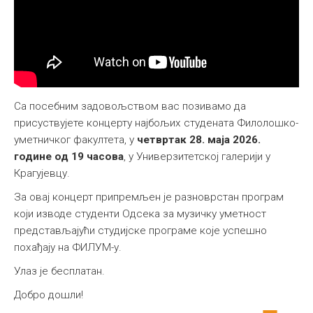
Са посебним задовољством вас позивамо да
присуствујете концерту најбољих студената Филолошко-
уметничког факултета, у
четвртак 28. маја 2026.
године од 19 часова
, у Универзитетској галерији у
Крагујевцу.
За овај концерт припремљен је разноврстан програм
који изводе студенти Одсека за музичку уметност
представљајући студијске програме које успешно
похађају на ФИЛУМ-у.
Улаз је бесплатан.
Добро дошли!