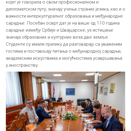
којег је говорила о свом професионалном и
дипломатском путу, значају учења страних језика, као и о
важности интеркултуралног образовања и међународне
сарадње. Посебан осврт дат је на више од 110 година
сарадње између Србије и Швајцарске, уз истицање
значаја образовних и културних веза две земље.
Студенти су имали прилику да разговарају са уваженим
гостима и постављају питања о међународној сарадњи,
академским искуствима и могућностима усавршавања
у иностранству.