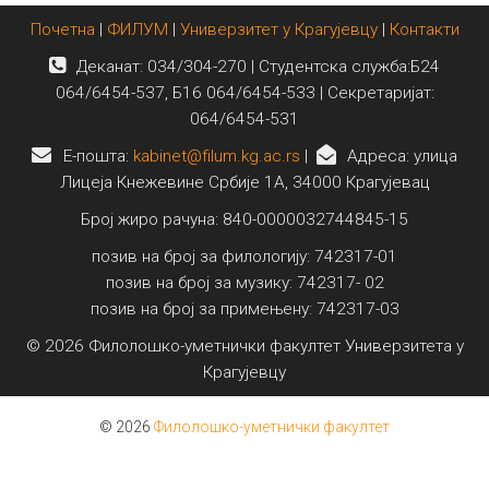
Почетна
|
ФИЛУМ
|
Универзитет у Крагујевцу
|
Контакти
Деканат: 034/304-270 | Студентска служба:Б24
064/6454-537, Б16 064/6454-533 | Секретаријат:
064/6454-531
E-пошта:
kabinet@filum.kg.ac.rs
|
Адреса: улица
Лицеја Кнежевине Србије 1А, 34000 Крагујевац
Број жиро рачуна: 840-0000032744845-15
позив на број за филологију: 742317-01
позив на број за музику: 742317- 02
позив на број за примењену: 742317-03
© 2026 Филолошко-уметнички факултет Универзитета у
Крагујевцу
© 2026
Филолошко-уметнички факултет