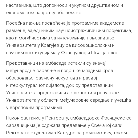
наставника, што доприноси и укупном друштвеном и
економском напретку обе земље.
Посебна пажња посвећена је програмима академске
размене, заједничким научноистраживачким пројектима,
као и могућностима за интензивније повезивање
Универзитета у Крагујевцу са високошколским и
научним институцијама у Француској и Швајцарској.
Представници из амбасада истакли су значај
међународне сарадње и подршке младима кроз
образовање, размену искустава и развој
интеркултуралног дијалога, док су представници
Универзитета представили активности и резултате
Универзитета у области међународне сарадње и учешћа
у европским програмима.
Након састанка у Ректорату, амбасадорка Француске са
сарадницима је одржала предавање у Свечаној сали
Ректората студентима Катедре за романистику, током