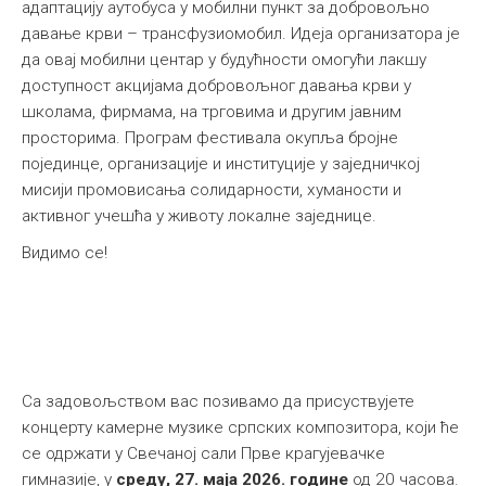
адаптацију аутобуса у мобилни пункт за добровољно
давање крви – трансфузиомобил. Идеја организатора је
да овај мобилни центар у будућности омогући лакшу
доступност акцијама добровољног давања крви у
школама, фирмама, на трговима и другим јавним
просторима. Програм фестивала окупља бројне
појединце, организације и институције у заједничкој
мисији промовисања солидарности, хуманости и
активног учешћа у животу локалне заједнице.
Видимо се!
Са задовољством вас позивамо да присуствујете
концерту камерне музике српских композитора, који ће
се одржати у Свечаној сали Прве крагујевачке
гимназије, у
среду, 27. маја 2026. године
од 20 часова.