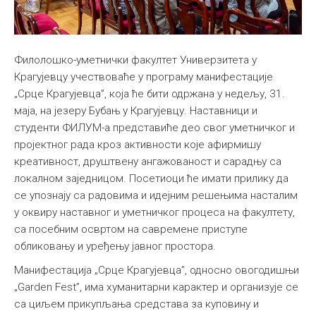
Филолошко-уметнички факултет Универзитета у
Крагујевцу учествоваће у програму манифестације
„Срце Крагујевца”, која ће бити одржана у недељу, 31.
маја, на језеру Бубањ у Крагујевцу. Наставници и
студенти ФИЛУМ-а представиће део свог уметничког и
пројектног рада кроз активности које афирмишу
креативност, друштвену ангажованост и сарадњу са
локалном заједницом. Посетиоци ће имати прилику да
се упознају са радовима и идејним решењима насталим
у оквиру наставног и уметничког процеса на факултету,
са посебним освртом на савремене приступе
обликовању и уређењу јавног простора.
Манифестација „Срце Крагујевца”, односно овогодишњи
„Garden Fest”, има хуманитарни карактер и организује се
са циљем прикупљања средстава за куповину и