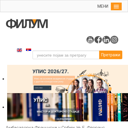
МЕНИ
Почетна
Упис
ФИЛУМ
Студије
Претражи
Наука
Уметност
Издаваштво
Библиотека
Студенти
Међународна
Амбасадорка Француске у Србији, Њ.Е. Флоранс