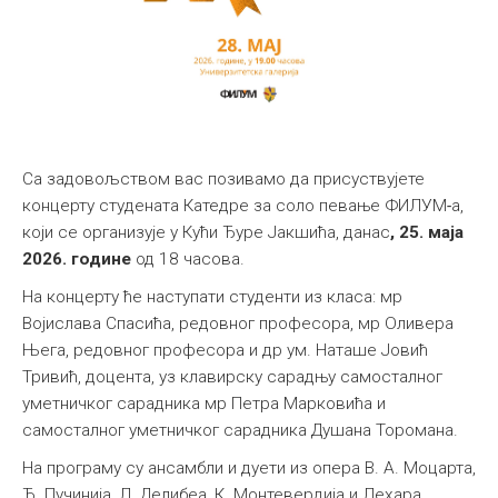
Са задовољством вас позивамо да присуствујете
концерту студената Катедре за соло певање
ФИЛУМ
-
а,
који се организује у Кући Ђуре Јакшића, данас
, 25. маја
2026. године
од 18 часова.
На концерту ће наступати студенти из класа: мр
Војислава Спасића, редовног професора, мр Оливера
Њега, редовног професора и др ум. Наташе Јовић
Тривић, доцента, уз клавирску сарадњу самосталног
уметничког сарадника мр Петра Марковића и
самосталног уметничког сарадника Душана Торомана.
На програму су ансамбли и дуети из опера В. А. Моцарта,
Ђ. Пучинија, Л. Делибеа, К. Монтевердија и Лехара.