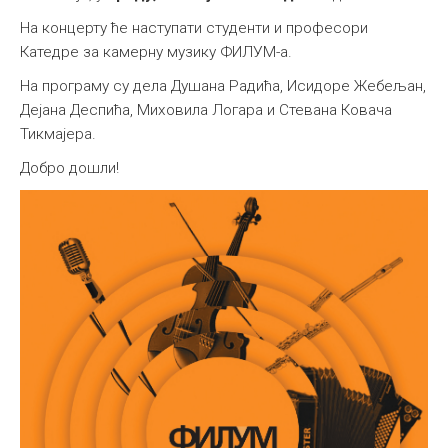
На концерту ће наступати студенти и професори
Катедре за камерну музику ФИЛУМ-а.
На програму су дела Душана Радића, Исидоре Жебељан,
Дејана Деспића, Миховила Логара и Стевана Ковача
Тикмајера.
Добро дошли!