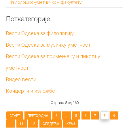
Филолошко-уметничком факултету
Поткатегорије
Вести Одсека за филологију
Вести Одсека за музичку уметност
Вести Одсека за примењену и ликовну
уметност
Видео вести
Концерти и изложбе
Страна 8 од 160
СТАРТ
ПРЕТХОДНА
3
...
5
6
7
8
9
...
11
12
СЛЕДЕЋА
КРАЈ