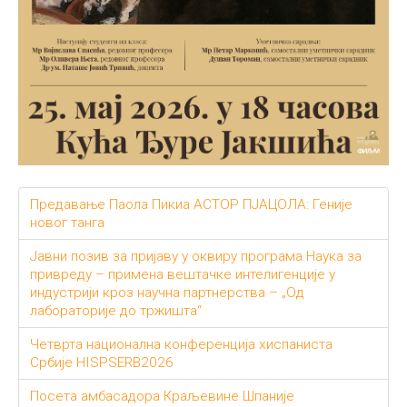
Предавање Паола Пикиа АСТОР ПЈАЦОЛА: Геније
новог танга
Јавни позив за пријаву у оквиру програма Наука за
привреду – примена вештачке интелигенције у
индустрији кроз научна партнерства – „Од
лабораторије до тржишта“
Четврта национална конференција хиспаниста
Србије HISPSERB2026
Посета амбасадора Краљевине Шпаније