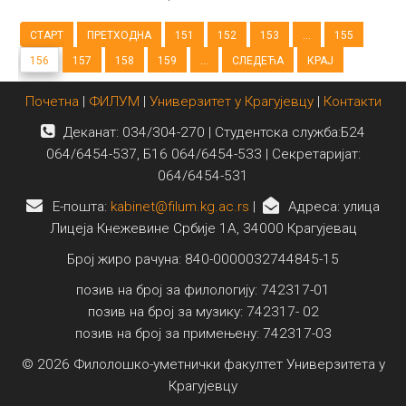
СТАРТ
ПРЕТХОДНА
151
152
153
...
155
156
157
158
159
...
СЛЕДЕЋА
КРАЈ
Почетна
|
ФИЛУМ
|
Универзитет у Крагујевцу
|
Контакти
Деканат: 034/304-270 | Студентска служба:Б24
064/6454-537, Б16 064/6454-533 | Секретаријат:
064/6454-531
E-пошта:
kabinet@filum.kg.ac.rs
|
Адреса: улица
Лицеја Кнежевине Србије 1А, 34000 Крагујевац
Број жиро рачуна: 840-0000032744845-15
позив на број за филологију: 742317-01
позив на број за музику: 742317- 02
позив на број за примењену: 742317-03
© 2026 Филолошко-уметнички факултет Универзитета у
Крагујевцу