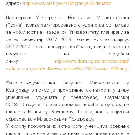
адреси:
http://www.stat.gov.rs/MigracijeStudenata/
Партнерски Универзитет Носов из Магнитогорска
(Русија) позива заинтересоване студенте да се пријаве
за мобилност на наведеном Универзитету, планирану за
летњи семестар 2017–2018. године. Рок за пријаву:
26.12.2017. Текст конкурса и образац пријаве можете
преузети на следећем
линку:
http://www.filum.kg.ac.rs/index.php?
option=com_content&view=article&id=324&catid=74&lang=s
Филолошко-уметнички факултет Универзитета у
Крагујевцу отпочео је промотивне активности у циљу
уписивања студената у предстојећој академској
2018/19 године. Током децембра посећене су средње
школе у Краљеву, Крушевцу, Тополи, као и сајмови
образовања у Младеновцу и Пожаревцу.
У склопу промотивних активности ученицима средњих
школа – пре свега матурантима, кроз презентације је