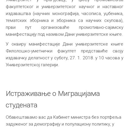
факултетског и универзитетског научног и наставног
издаваштва (научних монографија, часописа, уџбеника,
тематских зборника и зборника са научних скупова),
први пут организоваће промотивно-сајамску
манифестацију под називом Дани универзитетске књиге.
У оквиру манифестације Дани универзитетске књиге
Филолошко-уметнички факултет представиће своју
издавачку делатност у суботу, 27. 1. 2018. у 10 часова у
Универзитетској галерији.
Истраживање о Миграцијама
студената
Обавештавамо вас да Кабинет министра без портфеља
задуженог за демографију и популациону политику, у