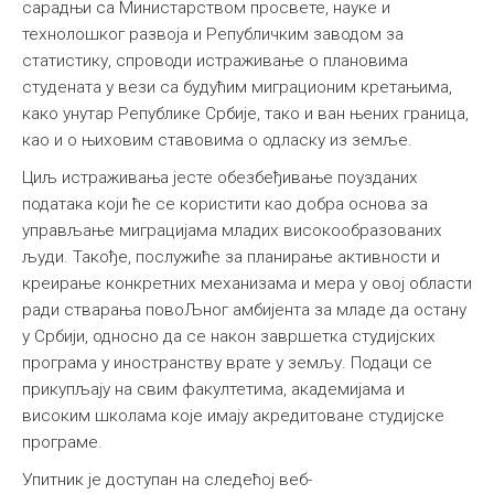
сарадњи са Министарством просвете, науке и
технолошког развоја и Републичким заводом за
статистику, спроводи истраживање о плановима
студената у вези са будућим миграционим кретањима,
како унутар Републике Србије, тако и ван њених граница,
као и о њиховим ставовима о одласку из земље.
Циљ истраживања јесте обезбеђивање поузданих
података који ће се користити као добра основа за
управљање миграцијама младих високообразованих
људи. Такође, послужиће за планирање активности и
креирање конкретних механизама и мера у овој области
ради стварања повоЉног амбијента за младе да остану
у Србији, односно да се након завршетка студијских
програма у иностранству врате у земљу. Подаци се
прикупљају на свим факултетима, академијама и
високим школама које имају акредитоване студијске
програме.
Упитник је доступан на следећој веб-