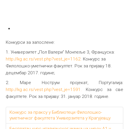
Конкурси за запослене:
1. Универзитет „Пол Валери” Монпеље 3, Француска:
http://kg.ac.rs/vest.php?vest_je=1162.
Конкурс за
Филолошко-уметнички факултет. Рок за пријаву 18.
децембар 2017. године;
2. Mаре Нострум пројекат, Португалија:
http://kg.ac.rs/vest.php?vest_je=1591.
Конкурс за све
факултете. Рок за пријаву: 31. јануар 2018. године.
Конкурс за праксу у Библиотеци Филолошко-
уметничког факултета Универзитета у Крагујевцу
Бесплатан курс италијанског језика на нивоу А1 у