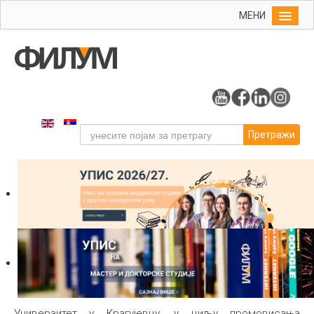
МЕНИ
Почетна
Упис
ФИЛУМ
Студије
Претражи
Наука
Уметност
Издаваштво
Библиотека
Студенти
Међународна
Универзитет у Крагујевцу, у циљу промовисања