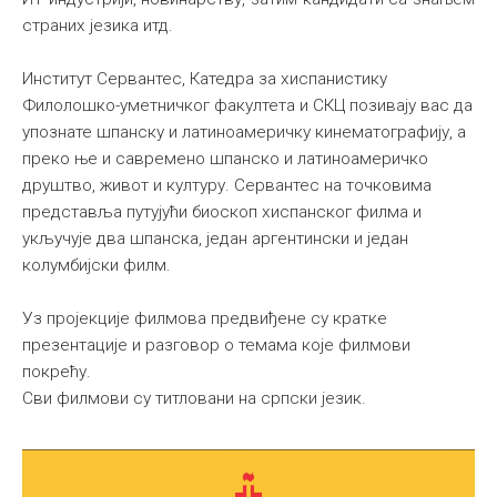
страних језика итд.
Институт Сервантес, Катедра за хиспанистику
Филолошко-уметничког факултета и СКЦ позивају вас да
упознате шпанску и латиноамеричку кинематографију, а
преко ње и савремено шпанско и латиноамеричко
друштво, живот и културу. Сервантес на точковима
представља путујући биоскоп хиспанског филма и
укључује два шпанска, један аргентински и један
колумбијски филм.
Уз пројекције филмова предвиђене су кратке
презентације и разговор о темама које филмови
покрећу.
Сви филмови су титловани на српски језик.