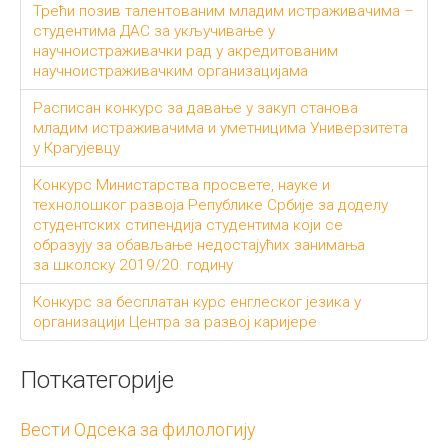
Трећи позив талентованим младим истраживачима –
студентима ДАС за укључивање у
научноистраживачки рад у акредитованим
научноистраживачким организацијама
Расписан конкурс за давање у закуп станова
младим истраживачима и уметницима Универзитета
у Крагујевцу
Конкурс Министарства просвете, науке и
технолошког развоја Републике Србије за доделу
студентских стипендија студентима који се
образују за обављање недостајућих занимања
за школску 2019/20. годину
Конкурс за бесплатан курс енглеског језика у
организацији Центра за развој каријере
Поткатегорије
Вести Одсека за филологију