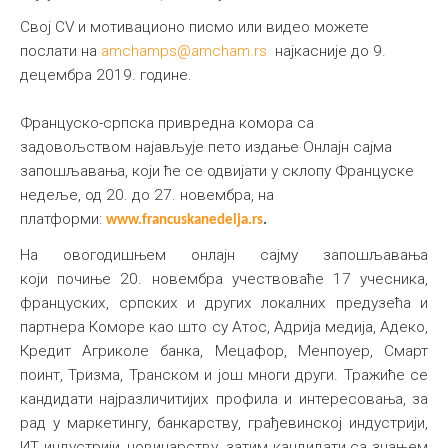
Свој CV и мотивационо писмо или видео можете
послати на
amchamps@amcham.rs
најкасније до 9.
децембра 2019. године.
Француско-српска привредна комора са
задовољством најављује пето издање Онлајн сајма
запошљавања, који ће се одвијати у склопу Француске
недеље, од 20. до 27. новембра, на
платформи:
www.francuskanedelja.rs
.
На овогодишњем онлајн сајму запошљавања
који почиње 20. новембра учествоваће 17 учесника,
француских, српских и других локалних предузећа и
партнера Коморе као што су Атос, Адрија медија, Адеко,
Кредит Агриколе банка, Мецафор, Менпоуер, Смарт
поинт, Тризма, Транском и још многи други. Тражиће се
кандидати најразличитијих профила и интересовања, за
рад у маркетингу, банкарству, грађевинској индустрији,
ИТ индустрији, новинарству, затим кандидати са знањем