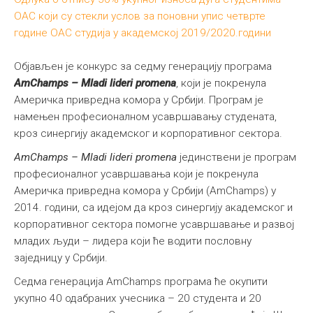
ОАС који су стекли услов за поновни упис четврте
године ОАС студија у академској 2019/2020.години
Објављен је конкурс за седму генерацију програма
AmChamps – Mladi lideri promena
, који је покренула
Америчка привредна комора у Србији. Програм је
намењен професионалном усавршавању студената,
кроз синергију академског и корпоративног сектора.
AmChamps – Mladi lideri promena
јединствени је програм
професионалног усавршавања који је покренула
Америчка привредна комора у Србији (AmChamps) у
2014. години, са идејом да кроз синергију академског и
корпоративног сектора помогне усавршавање и развој
младих људи – лидера који ће водити пословну
заједницу у Србији.
Седма генерација AmChamps програма ће окупити
укупно 40 одабраних учесника – 20 студента и 20