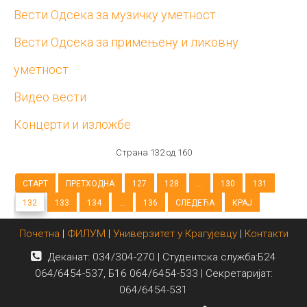
Вести Одсека за музичку уметност
Вести Одсека за примењену и ликовну
уметност
Видео вести
Концерти и изложбе
Страна 132 од 160
СТАРТ
ПРЕТХОДНА
127
128
...
130
131
132
133
134
...
136
СЛЕДЕЋА
КРАЈ
Почетна
|
ФИЛУМ
|
Универзитет у Крагујевцу
|
Контакти
Деканат: 034/304-270 | Студентска служба:Б24
064/6454-537, Б16 064/6454-533 | Секретаријат:
064/6454-531