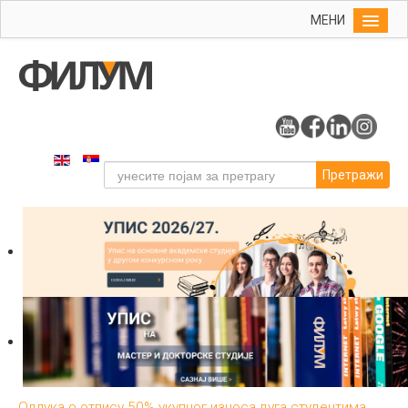
МЕНИ
Почетна
Упис
ФИЛУМ
Студије
Претражи
Наука
Уметност
Издаваштво
Библиотека
Студенти
Међународна
Одлука о отпису 50% укупног износа дуга студентима