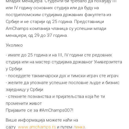
младих менаџера. Студенти би требало да похађају III
или IV годину основних студија или да буду на
постдипломским студијама државних факултета из
Србије и не старији од 25 година. Представници
AmChamps компанија чланица су успешни млади
менаџери, од 29 до 37 година.
Уколико
- имате до 25 година и на III, IV години сте редовних
студија или на мастер студијама државног Универзитета
у Србији
- поседујете такмичарски дух и тимски играч сте играч
- желите да упознате успешне пословне људе и бизнис
заједницу у Србији
- стекнете познанства и пријатељства која ће ти
променити живот
Пријавите се за #AmChamps007!
Више информација можете наћи на
сајту
www.amchamps.rs
и путем
линка
.