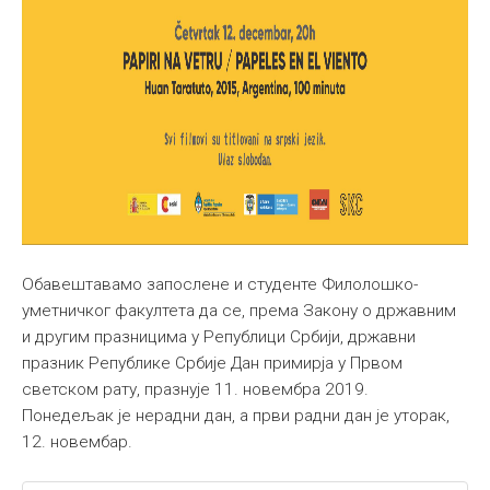
Обавештавамо запослене и студенте Филолошко-
уметничког факултета да се, према Закону о државним
и другим празницима у Републици Србији, државни
празник Републике Србије Дан примирја у Првом
светском рату, празнује 11. новембра 2019.
Понедељак је нерадни дан, а први радни дан је уторак,
12. новембар.