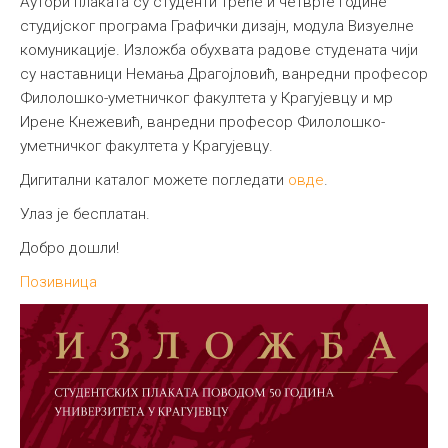
Аутори плаката су студенти треће и четврте године
студијског програма Графички дизајн, модула Визуелне
комуникације. Изложба обухвата радове студената чији
су наставници Немања Драгојловић, ванредни професор
Филолошко-уметничког факултета у Крагујевцу и мр
Ирене Кнежевић, ванредни професор Филолошко-
уметничког факултета у Крагујевцу.
Дигитални каталог можете погледати
овде
.
Улаз је бесплатан.
Добро дошли!
Позивница