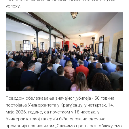
успеху!
Поводом обележавања значајног јубилеја - 50 година
постојања Универзитета у Крагујевцу, у четвртак, 14.
маја 2026. године, са почетком у 18 часова, у
Универзитетској галерији биће одржана свечана
промоција под називом „Славимо прошлост, обликујемо