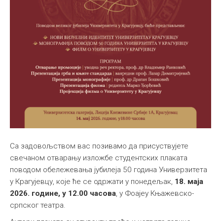
Са задовољством вас позивамо да присуствујете
свечаном отварању изложбе студентских плаката
поводом обележевања јубилеја 50 година Универзитета
у Крагујевцу, које ће се одржати у понедељак,
18. маја
2026. године, у 12.00 часова
, у Фоајеу Књажевско-
српског театра.