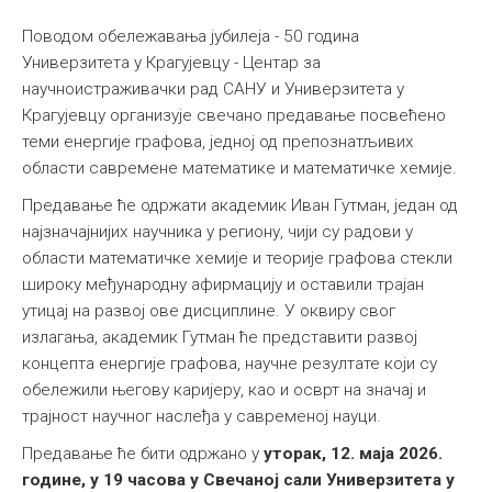
Поводом обележавања јубилеја - 50 година
Универзитета у Крагујевцу - Центар за
научноистраживачки рад САНУ и Универзитета у
Крагујевцу организује свечано предавање посвећено
теми енергије графова, једној од препознатљивих
области савремене математике и математичке хемије.
Предавање ће одржати академик Иван Гутман, један од
најзначајнијих научника у региону, чији су радови у
области математичке хемије и теорије графова стекли
широку међународну афирмацију и оставили трајан
утицај на развој ове дисциплине. У оквиру свог
излагања, академик Гутман ће представити развој
концепта енергије графова, научне резултате који су
обележили његову каријеру, као и осврт на значај и
трајност научног наслеђа у савременој науци.
Предавање ће бити одржано у
уторак, 12. мајa 2026.
године, у 19 часова у Свечаној сали Универзитета у