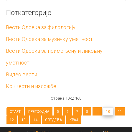
Поткатегорије
Вести Одсека за филологију
Вести Одсека за музичку уметност
Вести Одсека за примењену и ликовну
уметност
Видео вести
Концерти и изложбе
Страна 10 од 160
СТАРТ
ПРЕТХОДНА
5
6
7
8
...
10
11
12
13
14
СЛЕДЕЋА
КРАЈ