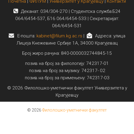
Почетна
|
ФИЛУМ
|
Универзитет у Крагујевцу
|
Контакти
Деканат: 034/304-270 | Студентска служба:Б24
064/6454-537, Б16 064/6454-533 | Секретаријат:
064/6454-531
E-пошта:
kabinet@filum.kg.ac.rs
|
Адреса: улица
Лицеја Кнежевине Србије 1А, 34000 Крагујевац
Број жиро рачуна: 840-0000032744845-15
позив на број за филологију: 742317-01
позив на број за музику: 742317- 02
позив на број за примењену: 742317-03
© 2026 Филолошко-уметнички факултет Универзитета у
Крагујевцу
© 2026
Филолошко-уметнички факултет