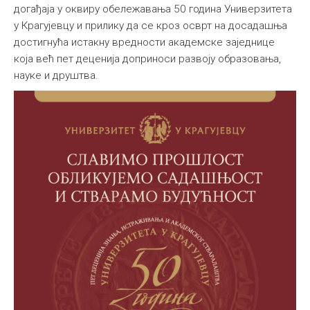
догађаја у оквиру обележавања 50 година Универзитета
у Крагујевцу и прилику да се кроз осврт на досадашња
достигнућа истакну вредности академске заједнице
која већ пет деценија доприноси развоју образовања,
науке и друштва.