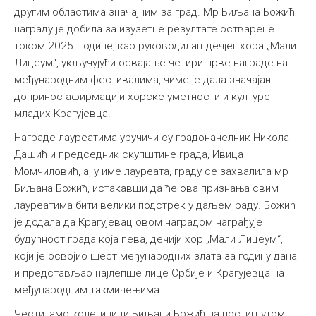
другим областима значајним за град. Мр Биљана Божић
награду је добила за изузетне резултате остварене
током 2025. године, као руководилац дечјег хора „Мали
Лицеум“, укључујући освајање четири прве награде на
међународним фестивалима, чиме је дала значајан
допринос афирмацији хорске уметности и културе
младих Крагујевца.
Награде лауреатима уручичи су градоначелник Никола
Дашић и председник скупштине града, Ивица
Момчиловић, а, у име лауреата, граду се захвалила мр
Биљана Божић, истакавши да ће ова признања свим
лауреатима бити велики подстрек у даљем раду. Божић
је додала да Крагујевац овом наградом награђује
будућност града која пева, дечији хор „Мали Лицеум“,
који је освојио шест међународних злата за годину дана
и представљао најлепше лице Србије и Крагујевца на
међународним такмичењима.
Честитамо колегиници Биљани Божић на постигнутом