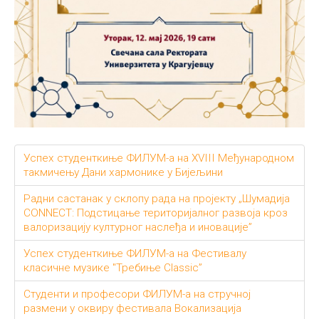
Успех студенткиње ФИЛУМ-а на XVIII Међународном
такмичењу Дани хармонике у Бијељини
Радни састанак у склопу рада на пројекту „Шумадија
CONNECT: Подстицање територијалног развоја кроз
валоризацију културног наслеђа и иновације”
Успех студенткиње ФИЛУМ-а на Фестивалу
класичне музике "Требиње Classic”
Студенти и професори ФИЛУМ-а на стручној
размени у оквиру фестивала Вокализација