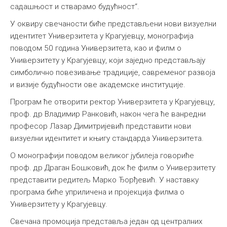
садашњост и стварамо будућност“.
У оквиру свечаности биће представљени нови визуелни
идентитет Универзитета у Крагујевцу, монографија
поводом 50 година Универзитета, као и филм о
Универзитету у Крагујевцу, који заједно представљају
симболично повезивање традиције, савременог развоја
и визије будућности ове академске институције.
Програм ће отворити ректор Универзитета у Крагујевцу,
проф. др Владимир Ранковић, након чега ће ванредни
професор Лазар Димитријевић представити нови
визуелни идентитет и књигу стандарда Универзитета.
О монографији поводом великог јубилеја говориће
проф. др Драган Бошковић, док ће филм о Универзитету
представити редитељ Марко Ђорђевић. У наставку
програма биће уприличена и пројекција филма о
Универзитету у Крагујевцу.
Свечана промоција представља један од централних