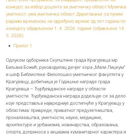
конкурс за избор доцента за уметничку област Музичка
уметност, ужа уметничка област Дириговање са пуним
радним временом, на одређено време од пет година по
конкурсу објављеном 1. 4. 2026. године (објављено 14.
5. 2026)
Прилог 1
Одлуком одборника Скупштине града Крагујевца мр
Биљана Божић, руководилац дечјег хора „Мали Лицеум"
и шеф Библиотеке Филолошко-уметничког факултета у
Крагујевцу, добитница је Годишње награде града
Крагујевца – Ђурђевданске награде у области
уметности. Ђурђевданска награда додељује се за дело
које представља највредније достигнуће у Крагујевцу у
областима: привреде, приватног предузетништва,
проналазаштва, уметности, науке, медицине,
архитектуре и урбанизма, новинарства, образовања,
спорта, доприноса у акцијама хуманитарног карактера и