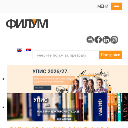
МЕНИ
Почетна
Упис
ФИЛУМ
Студије
Претражи
Наука
Уметност
Издаваштво
Библиотека
Студенти
Међународна
Приступно предавање за кандидате пријављене на