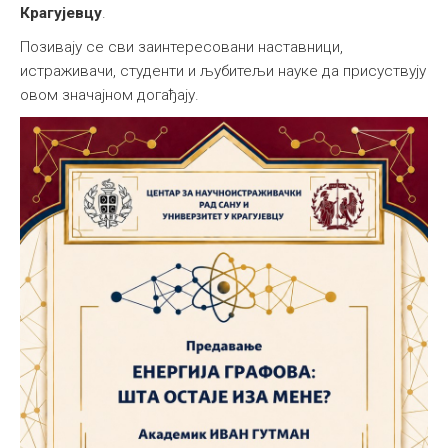
Крагујевцу
.
Позивају се сви заинтересовани наставници,
истраживачи, студенти и љубитељи науке да присуствују
овом значајном догађају.