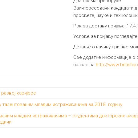
Два писма препоруке
Заинтересовани кандидати д
просвете, науке и технолошк
Рок за доставу пријава: 17.4
Услове за пријаву погледајт
Детаље о начину пријаве мо
Све додатне информације о 
налазе на
http://www.britishsc
 развој каријере
талентованим младим истраживачима за 2018. годину
ним младим истраживачима – студентима докторских академ
одини