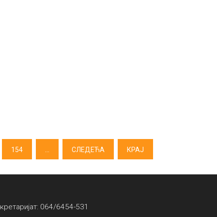
154
...
СЛЕДЕЋА
КРАЈ
екретаријат: 064/6454-531