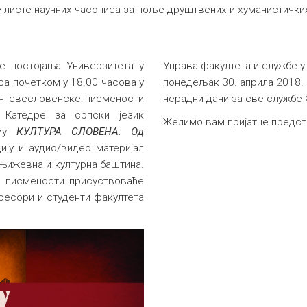
је листе научних часописа за поље друштвених и хуманистички
е постојања Универзитета у
Управа факултета и службе у 
 са почетком у 18.00 часова у
понедељак 30. априла 2018. г
ан свесловенске писмености
нерадни дани за све службе 
 Катедре за српски језик
Желимо вам пријатне предст
ему
КУЛТУРА СЛОВЕНА: Од
ију и аудио/видео материјал
њижевна и културна баштина.
 писмености присуствоваће
офесори и студенти факултета