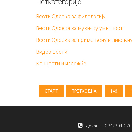
Поткатегорије
Вести Одсека за филологију
Вести Одсека за музичку уметност
Вести Одсека за примењену и ликовн
Видео вести
Концерти и изложбе
СТАРТ
ПРЕТХОДНА
146
Деканат: 034/304-270