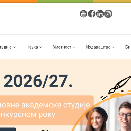
тудије
Наука
Уметност
Издаваштво
Би