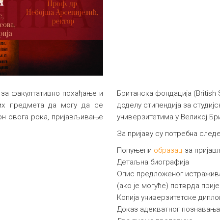
 за факултативно похађање и
Британска фондација (British 
их предмета да могу да се
доделу стипендија за студијс
кон овога рока, пријављивање
универзитетима у Великој Бри
За пријаву су потребна след
Попуњени
образац
за прија
Детаљна биографија
Опис предложеног истражи
(ако је могуће) потврда при
Копија универзитетске дипло
Доказ адекватног познавања 