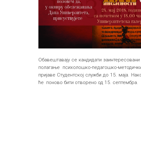
Обавештавају се кандидати заинтересовани
полагање психолошко-педагошко-методичк
пријаве Студентској служби до 15. маја. На
ће поново бити отворено од 15. септембра.