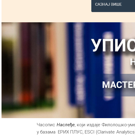
Часопис
Наслеђе
, који издаје Филолошко-ум
у базама ЕРИХ ПЛУС, ESCI (Clarivate Analyti