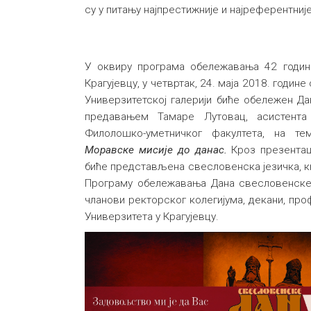
су у питању најпрестижније и најреферентни
У оквиру програма обележавања 42 годин
Крагујевцу, у четвртак, 24. маја 2018. године
Универзитетској галерији биће обележен Д
предавањем Тамаре Лутовац, асистента
Филолошко-уметничког факултета, на т
Моравске мисије до данас.
Кроз презентац
биће представљена свесловенска језичка, к
Програму обележавања Дана свесловенске
чланови ректорског колегијума, декани, пр
Универзитета у Крагујевцу.