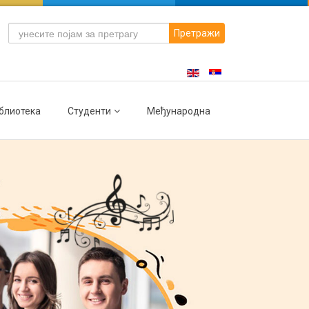
Претражи
блиотека
Студенти
Међународна