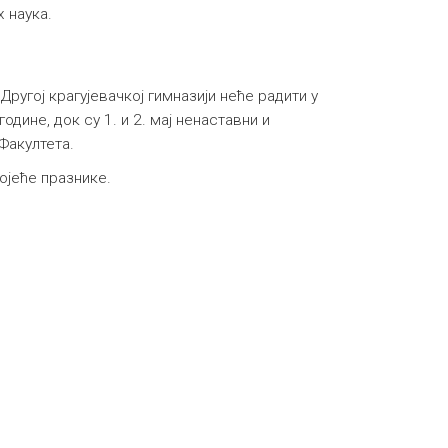
х наука.
Другој крагујевачкој гимназији неће радити у
одине, док су 1. и 2. мај ненаставни и
Факултета.
ојеће празнике.