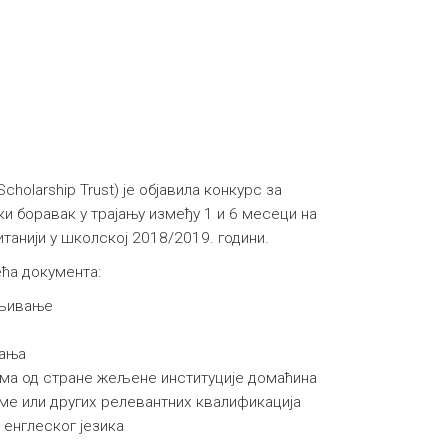
Scholarship Trust) је објавила конкурс за
ки боравак у трајању између 1 и 6 месеци на
танији у школској 2018/2019. години.
ећа документа:
вљивање
вања
јема од стране жељене институције домаћина
ме или других релевантних квалификација
енглеског језика