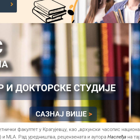
етнички факултет у Крагујевцу, као „врхунски часопис национа
cs) и MLA. Рад уредништва, рецензената и аутора
Наслеђа
на тај