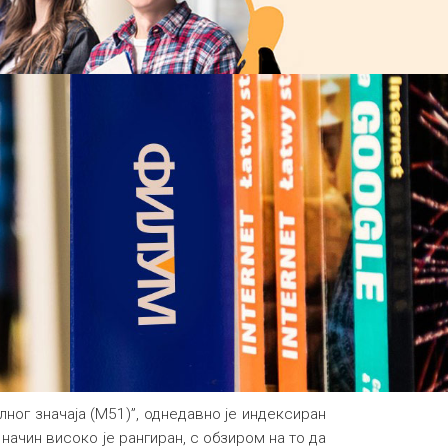
лног значаја (M51)”, однедавно је индексиран
 начин високо је рангиран, с обзиром на то да