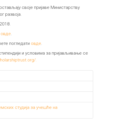
остављају своје пријаве Министарству
ог развоја.
.2018.
е
овде
.
жете погледати
овде
.
стипендији и условима за пријављивање се
holarshiptrust.org/.
ских студија за учешће на