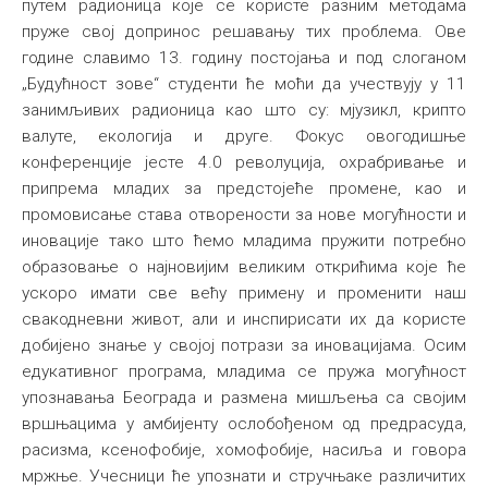
путем радионица које се користе разним методама
пруже свој допринос решавању тих проблема. Ове
године славимо 13. годину постојања и под слоганом
„Будућност зове“ студенти ће моћи да учествују у 11
занимљивих радионица као што су: мјузикл, крипто
валуте, екологија и друге. Фокус овогодишње
конференције јесте 4.0 револуција, охрабривање и
припрема младих за предстојеће промене, као и
промовисање става отворености за нове могућности и
иновације тако што ћемо младима пружити потребно
образовање о најновијим великим открићима које ће
ускоро имати све већу примену и променити наш
свакодневни живот, али и инспирисати их да користе
добијено знање у својој потрази за иновацијама. Осим
едукативног програма, младима се пружа могућност
упознавања Београда и размена мишљења са својим
вршњацима у амбијенту ослобођеном од предрасуда,
расизма, ксенофобије, хомофобије, насиља и говора
мржње. Учесници ће упознати и стручњаке различитих