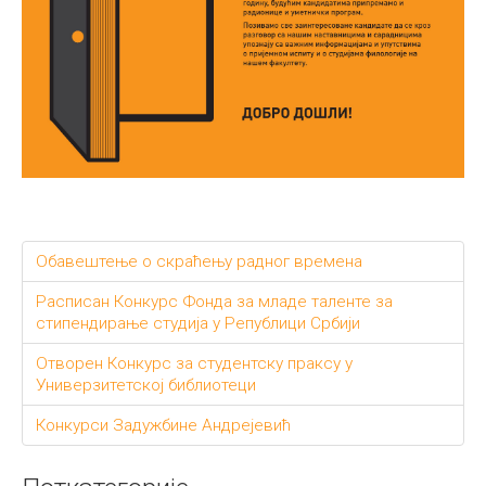
Обавештење о скраћењу радног времена
Расписан Конкурс Фондa за младе таленте за
стипендирање студија у Републици Србији
Отворен Конкурс за студентску праксу у
Универзитетској библиотеци
Конкурси Задужбине Андрејевић