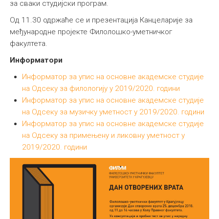
за сваки студијски програм.
Од 11.30 одржаће се и презентација Канцеларије за
међународне пројекте Филолошко-уметничког
факултета.
Информатори
Информатор за упис на основне академске студије
на Одсеку за филологију у 2019/2020. години
Информатор за упис на основне академске студије
на Одсеку за музичку уметност у 2019/2020. години
Информатор за упис на основне академске студије
на Одсеку за примењену и ликовну уметност у
2019/2020. години