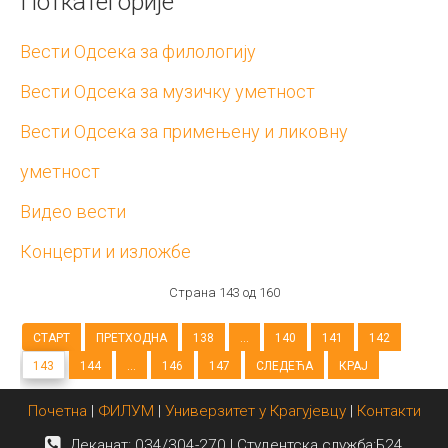
Поткатегорије
Вести Одсека за филологију
Вести Одсека за музичку уметност
Вести Одсека за примењену и ликовну
уметност
Видео вести
Концерти и изложбе
Страна 143 од 160
СТАРТ
ПРЕТХОДНА
138
...
140
141
142
143
144
...
146
147
СЛЕДЕЋА
КРАЈ
Почетна
|
ФИЛУМ
|
Универзитет у Крагујевцу
|
Контакти
Деканат: 034/304-270 | Студентска служба:Б24