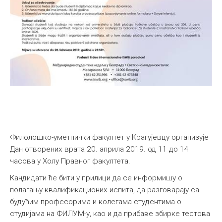
Филолошко-уметнички факултет у Крагујевцу организује
Дан отворених врата 20. априла 2019. од 11 до 14
часова у Холу Правног факултета.
Кандидати ће бити у прилици да се информишу о
полагању квалификационих испита, да разговарају са
будућим професорима и колегама студентима о
студијама на ФИЛУМ-у, као и да прибаве збирке тестова