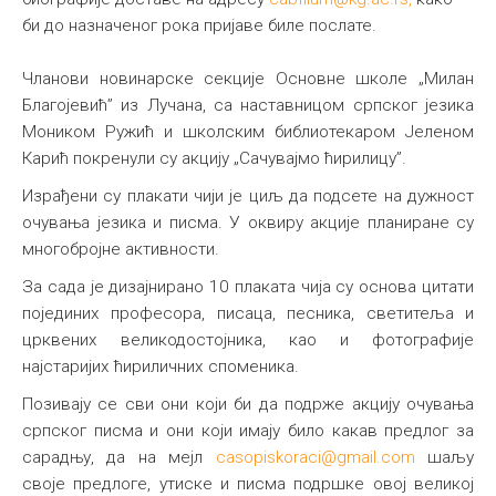
би до назначеног рока пријаве биле послате.
Чланови новинарске секције Основне школе „Милан
Благојевић” из Лучана, са наставницом српског језика
Моником Ружић и школским библиотекаром Јеленом
Карић покренули су акцију „Сачувајмо ћирилицу”.
Израђени су плакати чији је циљ да подсете на дужност
очувања језика и писма. У оквиру акције планиране су
многобројне активности.
За сада је дизајнирано 10 плаката чија су основа цитати
појединих професора, писаца, песника, светитеља и
црквених великодостојника, као и фотографије
најстаријих ћириличних споменика.
Позивају се сви они који би да подрже акцију очувања
српског писма и они који имају било какав предлог за
сарадњу, да на мејл
casopiskoraci@gmail.com
шаљу
своје предлоге, утиске и писма подршке овој великој