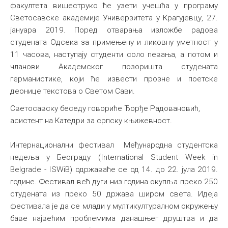
факултета вишеструко ће узети учешћа у програму
Светосавске академије Универзитета у Крагујевцу, 27.
јануара 2019. Поред отварања изложбе радова
студената Одсека за примењену и ликовну уметност у
11 часова, наступају студенти соло певања, а потом и
чланови Академског позоришта студената
германистике, који ће извести прозне и поетске
деонице текстова о Светом Сави.
Светосавску беседу говориће Ђорђе Радовановић,
асистент на Катедри за српску књижевност.
Интернационални фестивал Међународна студентска
недеља у Београду (International Student Week in
Belgrade - ISWiB) одржаваће се од 14. до 22. јула 2019.
године. Фестивал већ дуги низ година окупља преко 250
студената из преко 50 држава широм света. Идеја
фестивала је да се млади у мултикултуралном окружењу
баве највећим проблемима данашњег друштва и да