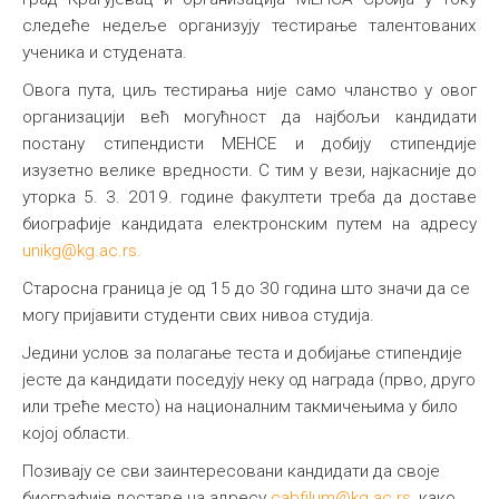
следеће недеље организују тестирање талентованих
ученика и студената.
Овога пута, циљ тестирања није само чланство у овог
организацији већ могућност да најбољи кандидати
постану стипендисти МЕНСЕ и добију стипендије
изузетно велике вредности. С тим у вези, најкасније до
уторка 5. 3. 2019. године факултети треба да доставе
биографије кандидата електронским путем на адресу
unikg@kg.ac.rs
.
Старосна граница је од 15 до 30 година што значи да се
могу пријавити студенти свих нивоа студија.
Једини услов за полагање теста и добијање стипендије
јесте да кандидати поседују неку од награда (прво, друго
или треће место) на националним такмичењима у било
којој области.
Позивају се сви заинтересовани кандидати да своје
биографије доставе на адресу
cabfilum@kg.ac.rs
,
како