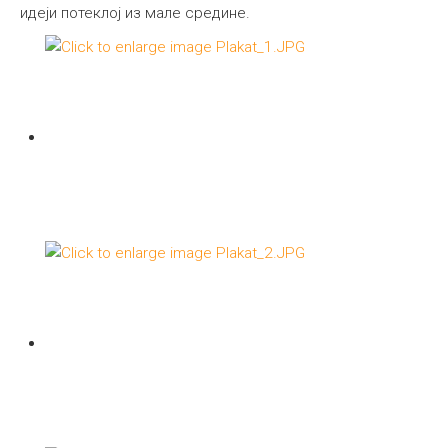
идеји потеклој из мале средине.