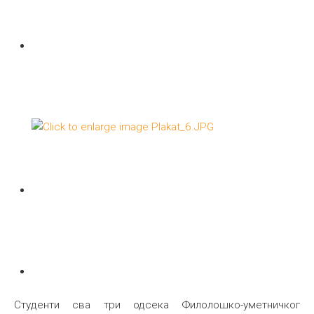
Студенти сва три одсека Филолошко-уметничког