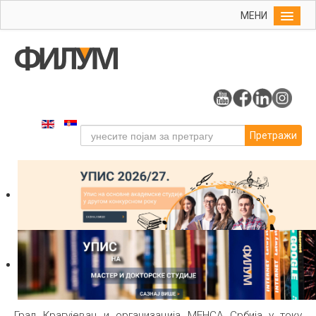
МЕНИ
Почетна
Упис
ФИЛУМ
Студије
Претражи
Наука
Уметност
Издаваштво
Библиотека
Студенти
Међународна
Град Крагујевац и организација МЕНСА Србија у току