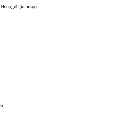
 Ненадић (клавир).
м)