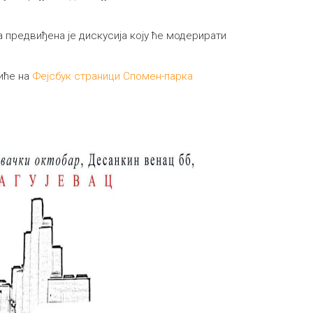
предвиђена је дискусија коју ће модерирати
иће на
Фејсбук страници Спомен-парка