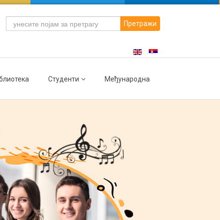
Претражи
блиотека
Студенти
Међународна