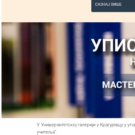
У Универзитетској галерији у Крагујевцу у у
учитеља”.