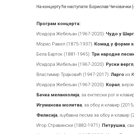
На концерту ће наступати: Борислав Чичовачки (
Програм концерта:
Исидора Жебељан (1967-2020):
Чудо у Шарг
Морис Равел (1875-1937):
Комад у форми х
Бела Барток (1881-1945):
Три народне песме
Исидора Жебељан (1967-2020):
Руски вергл
Властимир Трајковић (1947-2017):
Ларго
из
К
Исидора Жебељан (1967-2020):
Корал
, верз
Бачка меланхолија
, за енглески рог и клав
Игуманова молитва
, за обоу и клавир (20
Фелисија
, љубавна песма за обоу и клавир (
Игор Стравински (1882-1971):
Петрушка
, с