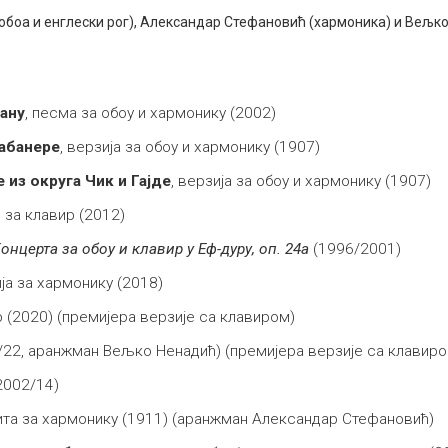
обоа и енглески рог), Александар Стефановић (хармоника) и Вељко
ану
, песма за обоу и хармонику (2002)
абанере
, верзија за обоу и хармонику (1907)
 из округа Чик и Гајде
, верзија за обоу и хармонику (1907)
, за клавир (2012)
онцерта за обоу и клавир
у Еф-дуру, оп. 24а
(1996/2001)
ија за хармонику (2018)
ир (2020) (премијера верзије са клавиром)
15/22, аранжман Вељко Ненадић) (премијера верзије са клавиро
2002/14)
вита за хармонику (1911) (аранжман Александар Стефановић)