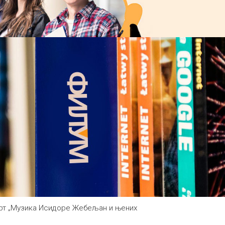
нцерт „Музика Исидоре Жебељан и њених