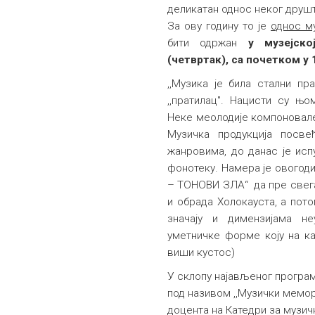
деликатан однос неког друш
За ову годину то је
однос м
бити одржан
у
музејској
(четвртак), са почетком у 
,,Музика је била стални п
,,пратилац". Нацисти су њ
Неке меолодије компоновале 
Музичка продукција посв
жанровима, до данас је испу
фонотеку. Намера је овогод
– ТОНОВИ ЗЛА“ да пре свег
и обрада Холокауста, а пото
значају и димензијама не
уметничке форме коју на ка
виши кустос)
У склопу најављеног програ
под називом ,,Музички мемор
доцента на Катедри за музич