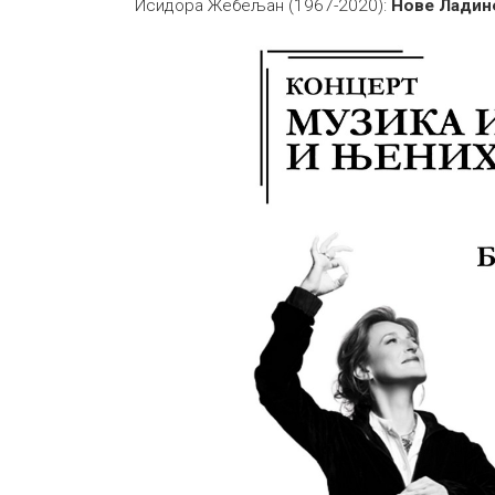
Исидора Жебељан (1967-2020):
Нове Ладин