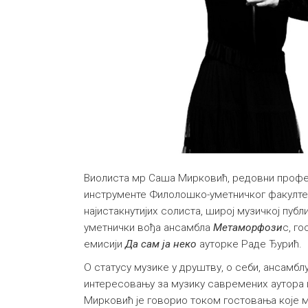
Виолиста мр Саша Мирковић, редовни профес
инструменте Филолошко-уметничког факултета
најистакнутијих солиста, широј музичкој публ
уметнички вођа ансамбла
Метаморфози
с, го
емисији
Да сам ја неко
ауторке Раде Ђурић.
О статусу музике у друштву, о себи, ансамбл
интересовању за музику савремених аутора
Мирковић је говорио током гостовања које м