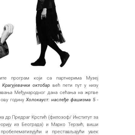
ите програм који са партнерима Музеј
к
Крагујевачки октобар
већ пети пут у низу
авања Међународног дана сећања на жртве
 ову годину
Холокауст: наслеђе фашизма 5 -
ма др Предраг Крстић (филозоф/ Институт за
орију из Београда) и Марко Терзић, виши
 пробелематизујући и престављајући увек