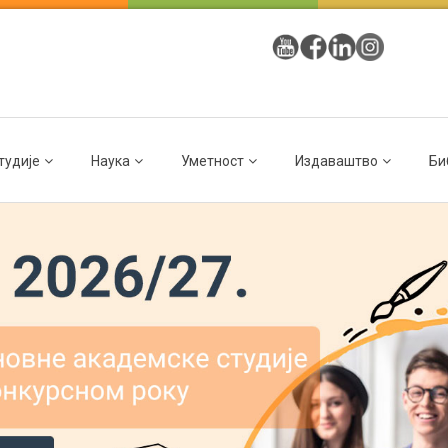
тудије
Наука
Уметност
Издаваштво
Би