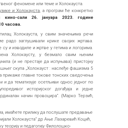
твеног феномене или теме и Холокауста.
узике и Холокауста
, а програм ће конкретно
 кино-сали 26. јануара 2023. године
10 часова.
ратилац Холокауста, у свим значењима речи
оме радо заглушивали крике својих жртава.
су и изводиле и жртве у гетима и логорима.
ећена Холокаусту, у безмало свим њеним
нила (и не престаје да испуњава) пристојну
ишњег скупа „Холокауст : наслеђе фашизма 5
а прикаже главне токове тонских сведочења
м и да тематизује осетљиви однос једног по
упоредивог историјског догађаја и једне
рдиналан начин провоцира". (Марко Терзић,
ма, имаћете прилику да послушате предавање
ијали Холокауста" др Ање Лазаревић Коцић,
ку теорију и педагогију Филолошко-