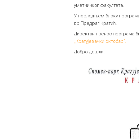
уметничког факултета.
У последњем блоку програма 
др Предраг Кратић.
Директан пренос програма б
,,Крагујевачки октобар".
Добро дошли!