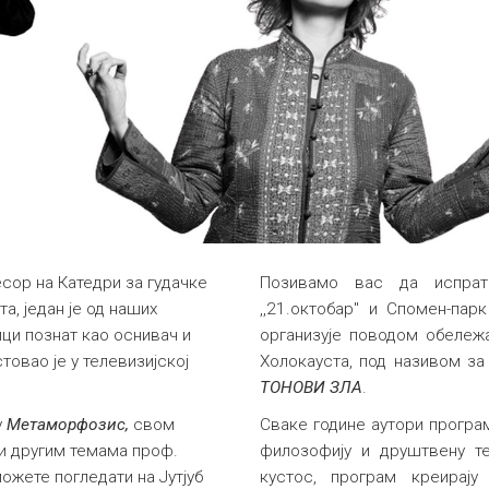
ор на Катедри за гудачке
Позивамо вас да испрат
, један је од наших
,,21.октобар" и Спомен-пар
ици познат као оснивач и
организује поводом обележ
стовао је у телевизијској
Холокауста, под називом за
ТОНОВИ ЗЛА
.
у
Метаморфозис,
свом
Сваке године аутори програ
и другим темама
проф.
филозофију и друштвену те
ожете погледати на Јутјуб
кустос, програм креирају