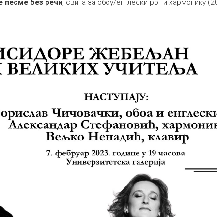
е песме без речи
, свита за обоу/енглески рог и хармонику (2