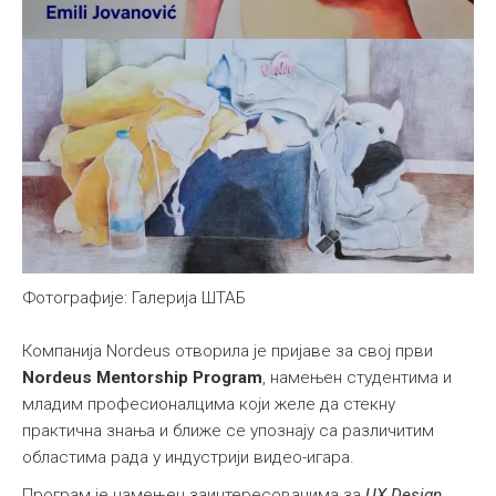
Фотографије: Галерија ШТАБ
Компанија Nordeus отворила је пријаве за свој први
Nordeus Mentorship Program
, намењен студентима и
младим професионалцима који желе да стекну
практична знања и ближе се упознају са различитим
областима рада у индустрији видео-игара.
Програм је намењен заинтересованима за
UX Design,