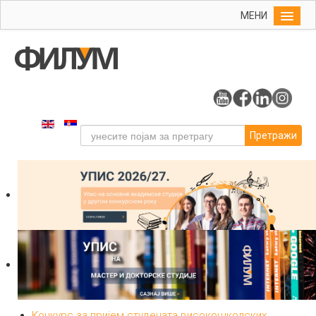
МЕНИ
Почетна
Упис
ФИЛУМ
Студије
Претражи
Наука
Уметност
Издаваштво
Библиотека
Студенти
Међународна
Конкурс за пријем студената високошколских