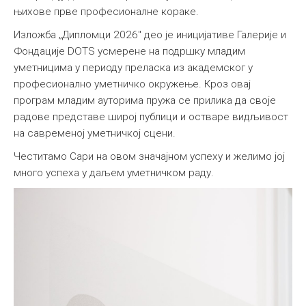
њихове прве професионалне кораке.
Изложба „Дипломци 2026" део је иницијативе Галерије и
Фондације DOTS усмерене на подршку младим
уметницима у периоду преласка из академског у
професионално уметничко окружење. Кроз овај
програм младим ауторима пружа се прилика да своје
радове представе широј публици и остваре видљивост
на савременој уметничкој сцени.
Честитамо Сари на овом значајном успеху и желимо јој
много успеха у даљем уметничком раду.