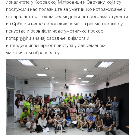
локалитете у Косовској Митровици и Звечану, који су
послужили као полазиште за уметничко истраживање и
стваралаштво. Током седмодневног програма студенти
из Србије и више европских земаља размењивали су
искуства и развијали нове уметничке праксе,
потврђујући значај сарадње, дијалога и
интердисциплинарног приступа у савременом
уметничком образовању.