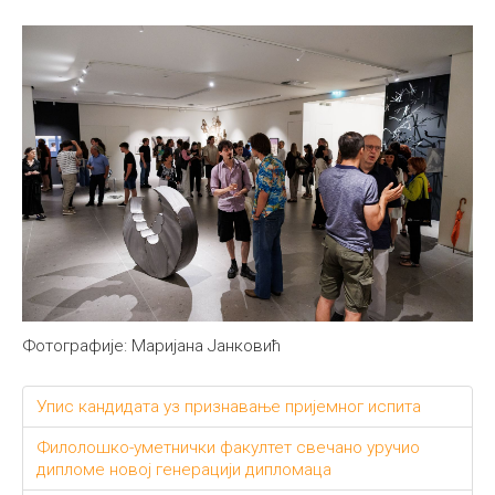
Фотографије: Маријана Јанковић
Упис кандидата уз признавање пријемног испита
Филолошко-уметнички факултет свечано уручио
дипломе новој генерацији дипломаца