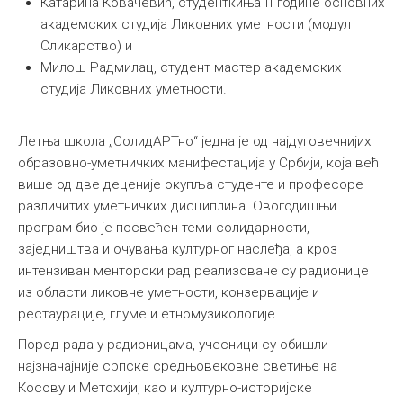
Катарина Ковачевић, студенткиња II године основних
академских студија Ликовних уметности (модул
Сликарство) и
Милош Радмилац, студент мастер академских
студија Ликовних уметности.
Летња школа „СолидАРТно“ једна је од најдуговечнијих
образовно-уметничких манифестација у Србији, која већ
више од две деценије окупља студенте и професоре
различитих уметничких дисциплина. Овогодишњи
програм био је посвећен теми солидарности,
заједништва и очувања културног наслеђа, а кроз
интензиван менторски рад реализоване су радионице
из области ликовне уметности, конзервације и
рестаурације, глуме и етномузикологије.
Поред рада у радионицама, учесници су обишли
најзначајније српске средњовековне светиње на
Косову и Метохији, као и културно-историјске