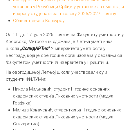
установа у Републици Србији у установе за смештај и
исхрану студената за школску 2026/2027. годину
Обавештење о Конкурсу
Од 11. до 17. јула 2026. године на Факултету уметности у
Косовској Митровици одржана је Летња уметничка
школа
„СолидАРТно"
Универзитета уметности у
Београду, која је ове године организована у сарадњи са
Факултетом уметности Универзитета у Приштини.
На овогодишњој Летњој школи учествовали су и
студенти ФИЛУМ-а:
Никола Миљковић, студент II године основних
академских студија Ликовних уметности (модул
Графика),
Милица Ковачевић, студенткиња II године основних
академских студија Ликовних уметности (модул
Сликарство)