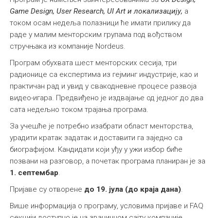
Game Design, User Research, UI Art и локализацију,
а
током осам недеља полазници ће имати прилику да
раде у малим менторским групама под вођством
стручњака из компаније Nordeus.
Програм обухвата шест менторских сесија, три
радионице са експертима из гејминг индустрије, као и
практичан рад и увид у свакодневне процесе развоја
видео-игара. Предвиђено је издвајање од једног до два
сата недељно током трајања програма.
За учешће је потребно изабрати област менторства,
урадити кратак задатак и доставити га заједно са
биографијом. Кандидати који уђу у ужи избор биће
позвани на разговор, а почетак програма планиран је за
1. септембар
.
Пријаве су отворене
до 19. јула (до краја дана)
.
Више информација о програму, условима пријаве и FAQ
секцији доступно је на званичном сајту компаније