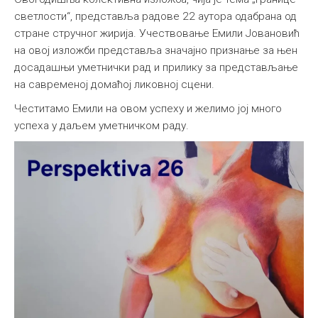
светлости“, представља радове 22 аутора одабрана од
стране стручног жирија. Учествовање Емили Јовановић
на овој изложби представља значајно признање за њен
досадашњи уметнички рад и прилику за представљање
на савременој домаћој ликовној сцени.
Честитамо Емили на овом успеху и желимо јој много
успеха у даљем уметничком раду.