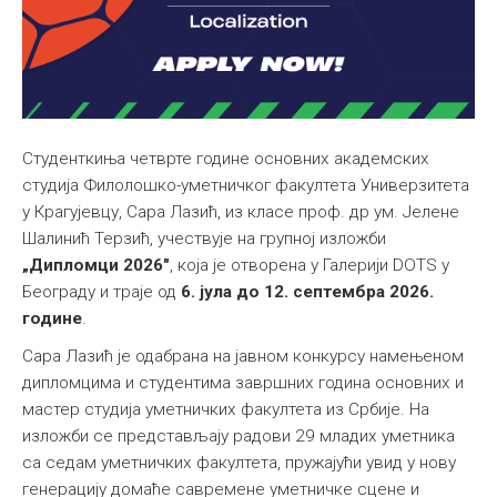
Студенткиња четврте године основних академских
студија Филолошко-уметничког факултета Универзитета
у Крагујевцу, Сара Лазић, из класе проф. др ум. Јелене
Шалинић Терзић, учествује на групној изложби
„Дипломци 2026"
, која је отворена у Галерији DOTS у
Београду и траје од
6. јула до 12. септембра 2026.
године
.
Сара Лазић је одабрана на јавном конкурсу намењеном
дипломцима и студентима завршних година основних и
мастер студија уметничких факултета из Србије. На
изложби се представљају радови 29 младих уметника
са седам уметничких факултета, пружајући увид у нову
генерацију домаће савремене уметничке сцене и