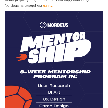
Nordeus на следећем
линку
.