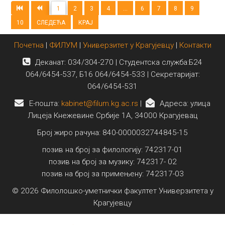
1
2
3
4
...
6
7
8
9
10
СЛЕДЕЋА
КРАЈ
Почетна
|
ФИЛУМ
|
Универзитет у Крагујевцу
|
Контакти
Деканат: 034/304-270 | Студентска служба:Б24
064/6454-537, Б16 064/6454-533 | Секретаријат:
064/6454-531
E-пошта:
kabinet@filum.kg.ac.rs
|
Адреса: улица
Лицеја Кнежевине Србије 1А, 34000 Крагујевац
Број жиро рачуна: 840-0000032744845-15
позив на број за филологију: 742317-01
позив на број за музику: 742317- 02
позив на број за примењену: 742317-03
© 2026 Филолошко-уметнички факултет Универзитета у
Крагујевцу