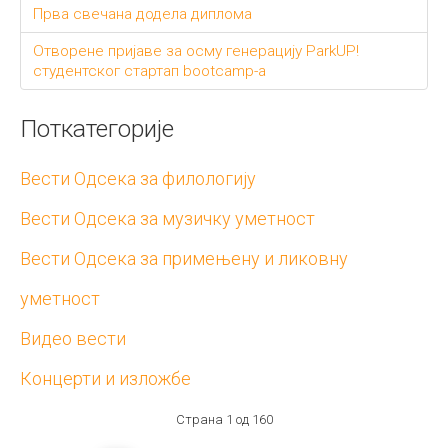
Прва свечана додела диплома
Отворене пријаве за осму генерацију ParkUP!
студентског стартап bootcamp-а
Поткатегорије
Вести Одсека за филологију
Вести Одсека за музичку уметност
Вести Одсека за примењену и ликовну
уметност
Видео вести
Концерти и изложбе
Страна 1 од 160