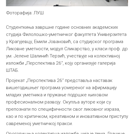
Фоторафија: ЛУШ
Студенткиња завршне године основних академских
студија Филолошко-уметничког факултета Универзитета
у Крагујевцу, Емили Јовановић, са студијског програма
Ликовне уметности, модул Сликарство, у класи проф. др
ум. Јелене Шалинић Терзић, учествује на колективној
изложби „Перспектива 26“, коју организује галерија
ШТАБ.
Пројекат „Перспектива 26“ представља наставак
вишегодишњег програма усмереног на афирмацију
младих уметника и пружање подршке њиховом
професионалном развоју. Окупља ауторе који су
препознати по специфичности свог ликовног израза,
као и по критичком, креативном и иновативном приступу
савременој уметничкој пракси.
Овогодишња колективна изложба, чија је тема „Границе