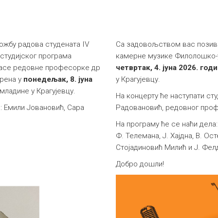
ожбу радова студената IV
Са задовољством вас позива
студијског програма
камерне музике Филолошко-ум
ласе редовне професорке др
четвртак, 4. јуна 2026. год
орена у
понедељак, 8. јуна
у Крагујевцу.
омладине у Крагујевцу.
На концерту ће наступати сту
: Емили Јовановић, Сара
Радовановић, редовног про
На програму ће се наћи дела: 
Ф. Телемана, Ј. Хајдна, В. Осте
Стојадиновић Милић и Ј. Фел
Добро дошли!