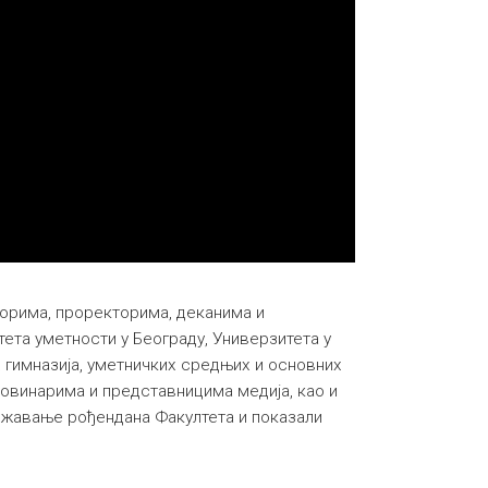
торима, проректорима, деканима и
ета уметности у Београду, Универзитета у
 гимназија, уметничких средњих и основних
новинарима и представницима медија, као и
ежавање рођендана Факултета и показали