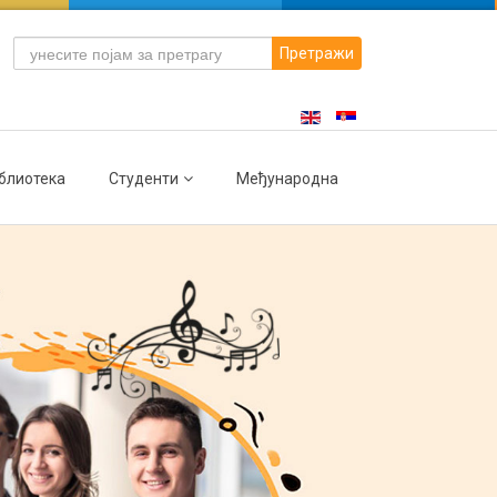
Претражи
блиотека
Студенти
Међународна