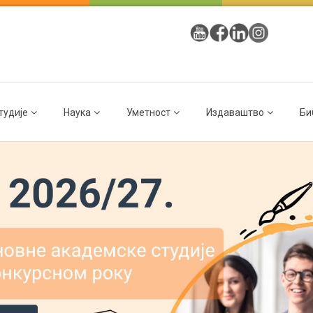
тудије
Наука
Уметност
Издаваштво
Би