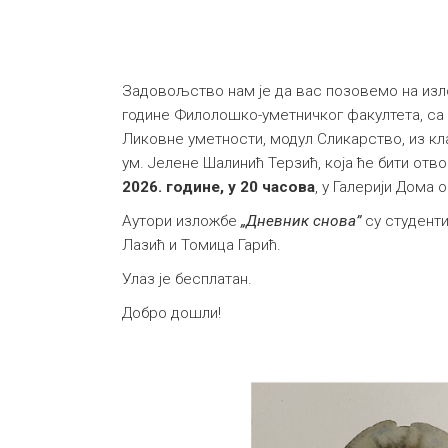
Задовољство нам је да вас позовемо на изл
године Филолошко-уметничког факултета, са 
Ликовне уметности, модул Сликарство, из к
ум. Јелене Шалинић Терзић, која ће бити отв
2026. године, у 20 часова
, у Галерији Дома 
Аутори изложбе
„Дневник снова
”
су студенти
Лазић и Томица Гарић.
Улаз је бесплатан.
Добро дошли!