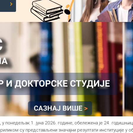
у понедељак 1. јуна 2026. гoдинe, oбeлeжeна je 24. годишњи
приликом су представљени значајни резултати институције у об