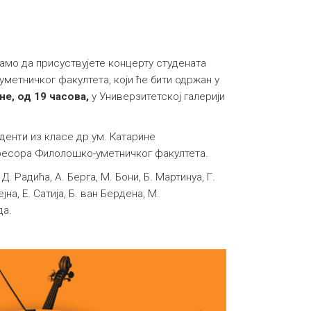
мо да присуствујете концерту студената
етничког факултета, који ће бити одржан у
ине, од 19 часова,
у Универзитетској галерији
денти из класе др ум. Катарине
фесора Филолошко-уметничког факултета.
Д. Радића, А. Берга, М. Бони, Б. Мартинуа, Г.
јна, Е. Сатија, Б. ван Бердена, М.
да.