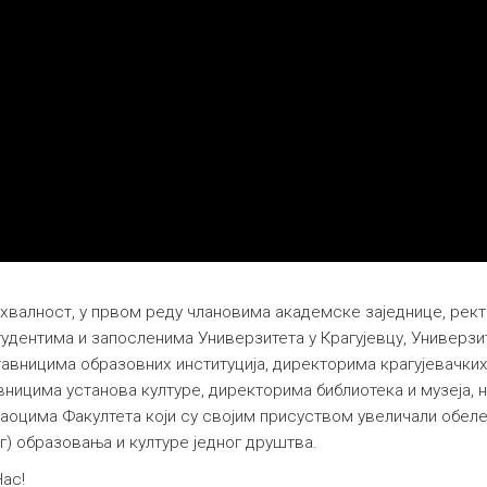
ахвалност, у првом реду члановима академске заједнице, рек
удентима и запосленима Универзитета у Крагујевцу, Универзит
авницима образовних институција, директорима крагујевачких
вницима установа културе, директорима библиотека и музеја, 
аоцима Факултета који су својим присуством увеличали обел
) образовања и културе једног друштва.
Нас!