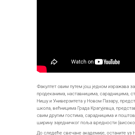
Факултет овим путем још једном изражава з
продеканима, наставницима, сарадницима, ст
Нишу и Универзитета у Новом Пазару, предст
школа, већницима Града Крагујевца, предста
свим другим гостима, сарадницима и поштов
ширину заједничког поља вредности (високог
До следеће свечане академије, останите уз 