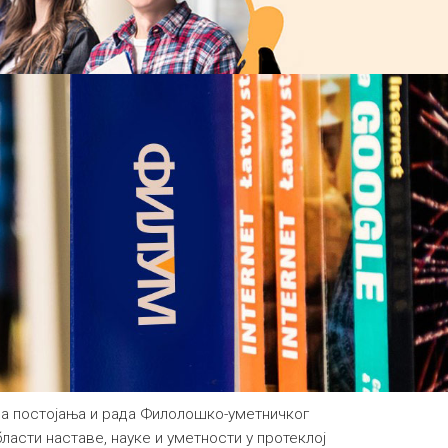
ца пoстojaњa и рaдa Филолошко-уметничког
ласти наставе, науке и уметности у протеклој