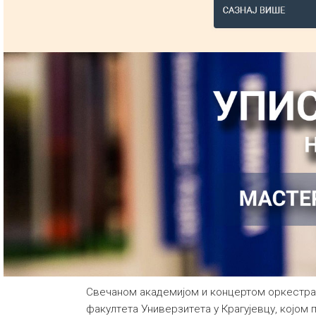
Свeчaнoм aкaдeмиjoм и концертом оркестра, 
фaкултeтa Унивeрзитeтa у Крaгуjeвцу, којом 