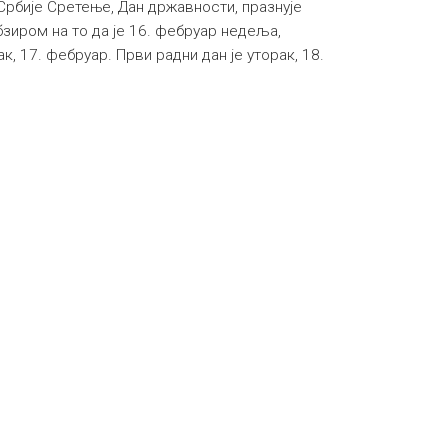
рбије Сретење, Дан државности, празнује
бзиром на то да је 16. фебруар недеља,
, 17. фебруар. Први радни дан је уторак, 18.