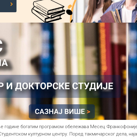
е године богатим програмом обележава Месец Франкофоније ко
тудентском културном центру. Поред такмичарског дела, наја