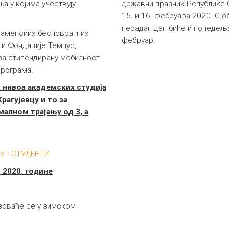
а у којима учествују
државни празник Републике С
15. и 16. фебруара 2020. С о
нерадан дан биће и понедељак
наменских бесповратних
фебруар.
 и Фондације Темпус,
 за стипендирану мобилност
програма.
 нивоа
академских студија
Крагујевцу
и то за
малном трајању од 3, а
У - СТУДЕНТИ
2020. године
зоваће се у зимском