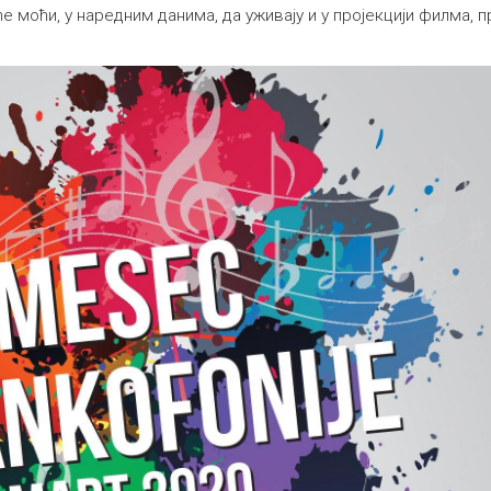
е моћи, у наредним данима, да уживају и у пројекцији филма,