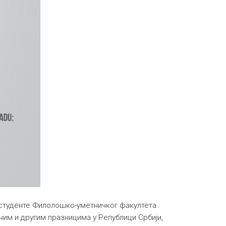
студенте Филолошко-уметничког факултета
ним и другим празницима у Републици Србији,