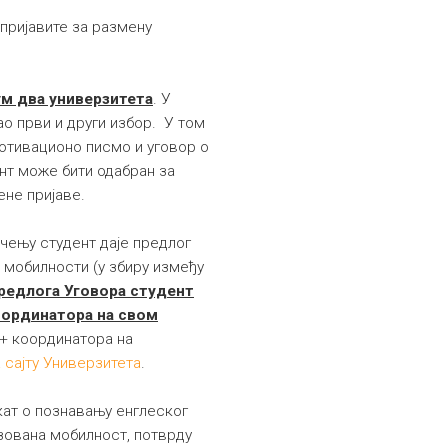
 пријавите за размену
м два универзитета
. У
о први и други избор. У том
мотивационо писмо и уговор о
ент може бити одабран за
ене пријаве.
чењу студент даје предлог
 мобилности (у збиру између
едлога Уговора студент
координатора на свом
с+ координатора на
 сајту Универзитета
.
кат о познавању енглеског
изована мобилност, потврду