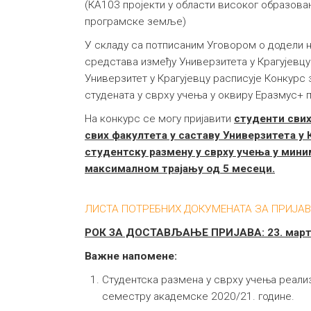
(КА103 пројекти у области високог образовањ
програмске земље)
У складу са потписаним Уговором о додели 
средстава између Универзитета у Крагујевцу
Универзитет у Крагујевцу расписује Конкурс
студената у сврху учења у оквиру Еразмус+ 
На конкурс се могу пријавити
студенти
свих
свих факултета у саставу Универзитета у 
студентску размену у сврху учења у мини
максималном трајању од 5 месеци.
ЛИСТА ПОТРЕБНИХ ДОКУМЕНАТА ЗА ПРИЈАВ
РОК ЗА ДОСТАВЉАЊЕ ПРИЈАВА: 23. март 
Важне напомене:
Студентска размена у сврху учења реали
семестру академске 2020/21. године.