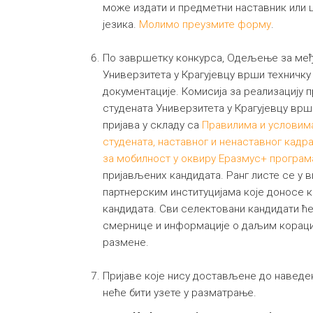
може издати и предметни наставник или 
језика.
Молимо преузмите форму
.
По завршетку конкурса, Одељење за ме
Универзитета у Крагујевцу врши техничк
документације. Комисија за реализацију
студената Универзитета у Крагујевцу вр
пријава у складу са
Правилима и условима
студената, наставног и ненаставног кадра
за мобилност у оквиру Еразмус+ програм
пријављених кандидата. Ранг листе се у 
партнерским институцијама које доносе к
кандидата. Сви селектовани кандидати ће
смернице и информације о даљим корацим
размене.
Пријаве које нису достављене до наведен
неће бити узете у разматрање.