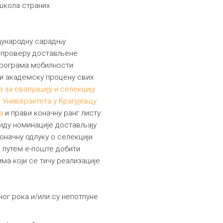
школа страних
ђународну сарадњу
у проверу достављене
 програма мобилности
ши академску процену свих
 за евалуацију и селекцију
 Универзитета у Крагујевцу
а
и прави коначну ранг листу
виду номинације достављају
оначну одлуку о селекцији
 путем е-поште добити
а који се тичу реализације
ог рока и/или су непотпуне