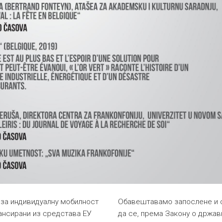
а индивидуалну мобилност
Обавештавамо запослене и 
ансирани из средстава ЕУ
да се, према Закону о држав