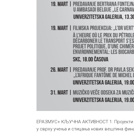
ЕРАЗМУС+ КЉУЧНА АКТИВНОСТ 1: Пројекти з
у сврху учења и стицања нових вештина фин