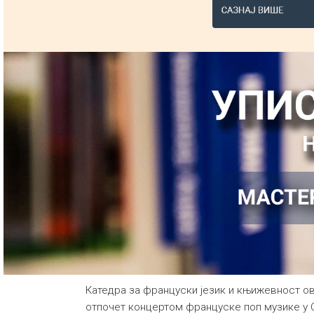
Катедра за француски језик и књижевност ов
отпочет концертом француске поп музике у С