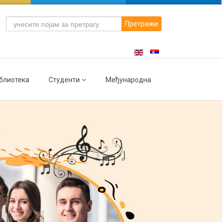
Претражи
блиотека
Студенти
Међународна