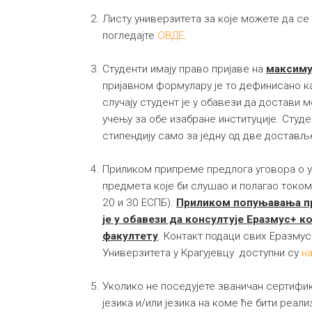
Листу универзитета за које можете да се
погледајте
ОВДЕ
.
Студенти имају право пријаве на
максиму
пријавном формулару је то дефинисано ка
случају студент је у обавези да достави 
учењу за обе изабране институције. Студ
стипендију само за једну од две достављ
Приликом припреме предлога уговора о у
предмета које би слушао и полагао током
20 и 30 ЕСПБ).
Приликом попуњавања пр
је у обавези да консултује Еразмус+ 
факултету
. Контакт подаци свих Еразму
Универзитета у Крагујевцу доступни су
на
Уколико не поседујете званичан сертифи
језика и/или језика на коме ће бити реал