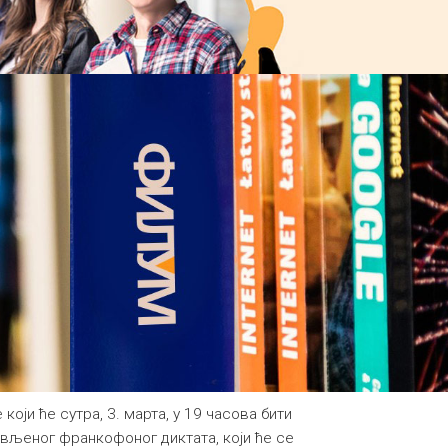
ји ће сутра, 3. марта, у 19 часова бити
вљеног франкофоног диктата, који ће се