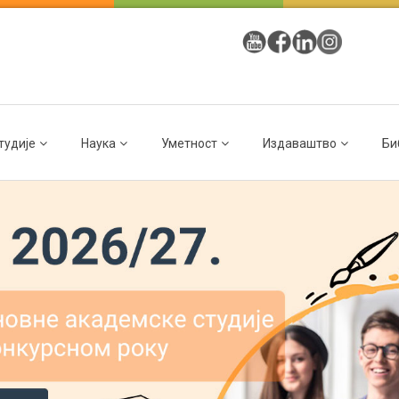
тудије
Наука
Уметност
Издаваштво
Би