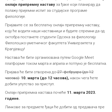
онлајн припремну наставу
за ђаке који планирају да
полажу пријемни испит за студијске програме
филологије.
Пријавите се за бесплатну онлајн припремну наставу,
коју ће водити наши наставници и будите спремни да од
октобра постанете студенти Одсека за филологију
Филолошко-уметничког факултета Универзитета у
Крагујевцу!
Настава ће бити организована путем Google Meet
платформе током марта и априла и потпуно је бесплатна.
Пријава ће бити отворена до
27. фебруара (до 12
часова)
10. марта (до 12 часова),
након чега ћете
добити упутство за приступ.
Онлајн припремна настава почеће
11. марта 2023.
године.
Линкове за предмете ђаци ће добити од предавача пре