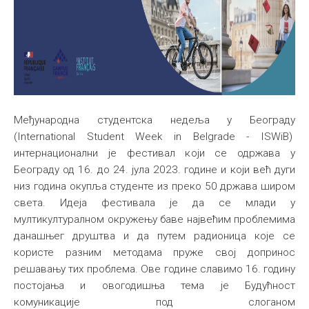
Међународна студентска недеља у Београду
(International Student Week in Belgrade - ISWiB)
интернационални је фестивал који се одржава у
Београду од 16. до 24. јула 2023. године и који већ дуги
низ година окупља студенте из преко 50 држава широм
света. Идеја фестивала је да се млади у
мултикултуралном окружењу баве највећим проблемима
данашњег друштва и да путем радионица које се
користе разним методама пруже свој допринос
решавању тих проблема. Ове године славимо 16. годину
постојања и овогодишња тема је Будућност
комуникације под слоганом