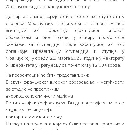
Француској и докторате у коменторству
Центар за развој каријере и саветовање студената у
сарадњи Француским институтом и Campus France
агенцијом за промоцију француског високог
образовања и ове године, у оквиру промотивне
кампање за стипендије Владе Француске, за вас
организује Презентацију стипендија и студија у
Француској, у среду, 22. марта 2023. године у Ректорату
Универзитета у Крагујевцу са почетком у 12.00 часова.
На презентацији ће бити представљени:
 адути француског високог образовања и могућности
за студије на престижним
високошколским институцијама,
 стипендије које француска Влада додељује за мастер
студије у Француској и
докторатe у коменторству,
 искуства студената који су били део овог програма и