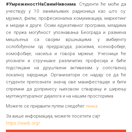
#УмреженостНаСвимНивоима
. Студенти ће моћи да
учествују у 10 занимљивих радионица као што су:
мјузикл, филм, професионална комуникација, маркетинг
и медији и друге. Осим едукативног програма, младима
се пружа могућност упознавања Београда и размена
мишљења са својим вршњацима у амбијенту
ослобођеном од предрасуда, расизма, ксенофобије,
хомофобије, насиља и говора мржње. Учесници ће
упознати и стручњаке различитих професија и биће
подстицани на друштвени активизам у сопственој
локалној заједници. Организатори се надају се да ће
студенти препознати значај ове манифестације и бити
спремни да допринесу њиховом стварању и ширењу
мултикултуралног дијалога и на нашим просторима.
Можете се пријавити путем следећег
линка
За више информација, можете посетити сајт
https://iswib.org/