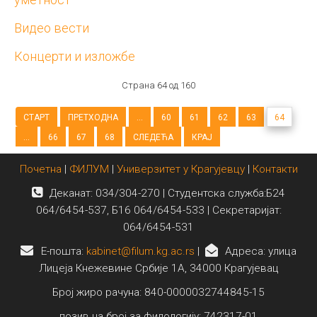
Видео вести
Концерти и изложбе
Страна 64 од 160
СТАРТ
ПРЕТХОДНА
...
60
61
62
63
64
...
66
67
68
СЛЕДЕЋА
КРАЈ
Почетна
|
ФИЛУМ
|
Универзитет у Крагујевцу
|
Контакти
Деканат: 034/304-270 | Студентска служба:Б24
064/6454-537, Б16 064/6454-533 | Секретаријат:
064/6454-531
E-пошта:
kabinet@filum.kg.ac.rs
|
Адреса: улица
Лицеја Кнежевине Србије 1А, 34000 Крагујевац
Број жиро рачуна: 840-0000032744845-15
позив на број за филологију: 742317-01