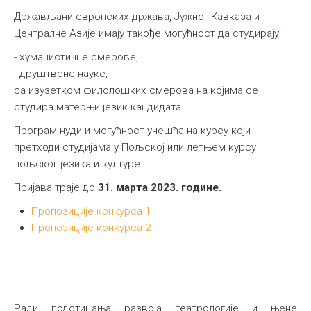
Држављани европских држава, Јужног Кавказа и
Централне Азије имају такође могућност да студирају:
- хуманистичне смерове,
- друштвене науке,
са изузетком филолошких смерова на којима се
студира матерњи језик кандидата.
Програм нуди и могућност учешћа на курсу који
претходи студијама у Пољској или летњем курсу
пољског језика и културе.
Пријава траје до
31. марта 2023. године.
Пропозиције конкурса 1
Пропозиције конкурса 2
Ради подстицања развоја театрологије и њене