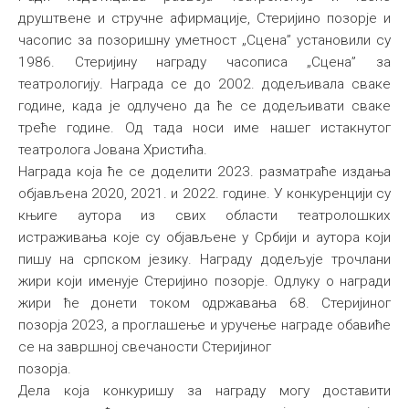
друштвене и стручне афирмације, Стеријино позорје и
часопис за позоришну уметност „Сцена” установили су
1986. Стеријину награду часописа „Сцена” за
театрологију. Награда се до 2002. додељивала сваке
године, када је одлучено да ће се додељивати сваке
треће године. Од тада носи име нашег истакнутог
театролога Јована Христића.
Награда која ће се доделити 2023. разматраће издања
објављена 2020, 2021. и 2022. године. У конкуренцији су
књиге аутора из свих области театролошких
истраживања које су објављене у Србији и аутора који
пишу на српском језику. Награду додељује трочлани
жири који именује Стеријино позорје. Одлуку о награди
жири ће донети током одржавања 68. Стеријиног
позорја 2023, а проглашење и уручење награде обавиће
се на завршној свечаности Стеријиног
позорја.
Дела која конкуришу за награду могу доставити