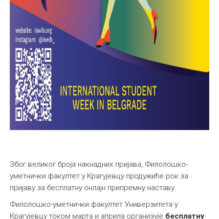
Због великог броја накнадних пријава, Филолошко-
уметнички факултет у Крагујевцу продужиће рок за
пријаву за бесплатну онлајн припремну наставу.
Филолошко-уметнички факултет Универзитета у
Крагујевцу током марта и априла организује
бесплатну