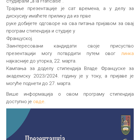
студирали „a la Francaise”.
Трајање презентације је сат времена, а у делу за
дискусију имаћете прилику да из прве
руке добијете одговоре на сва питања пријавом за овај
програм стипендија и студије у
Француској.
Заинтересовани кандидати своје присуство
презентацији могу потврдити путем овог
линка
најкасније до уторка, 22. марта.
Кампања за доделу стипендија Владе Француске за
академску 2023/2024. годину је у току, а пријаве је
могуће поднети до 27. марта.
Више информација о овом програму стипендија
доступно је
овде
.