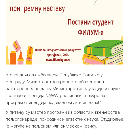
У сарадњи са амбасадом Рeпублике Пољске у
Београду, Министарство просвете обавештава
заинтересоване да су Министарство едукације и науке
Пољске и агенција NAWA, расписали конкурс за
програм стипендија под именом „Stefan Banah“.
У питању су мастер програми из области инжењерства,
пољопривреде, природних и егзактних наука. Студирање
је могуће на пољском или енглеском језику.