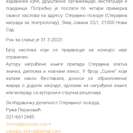
издавачке куће, друштвене организације, институције и
појединци. Потребно је послати по четири примерка
сваког наслова на адресу: Стеријино позорје (Стеријина
награда за театрологију), Змај Јовина 22/I, 21000 Нови
Сад.
Рок за слање је 31.3.2023.
Број наслова који се пријављује на конкурс није
ограничен.
Аутору награђене књиге припада Стеријина златна
значка, диплома и новчани износ. У броју „Сцене” који
излази након Фестивала, доноси се образложење
жирија о додели награде, одломак из награђене књиге
или интервју са аутором и стручна рецензија.
За Издавачку делатност Стеријиног позорја,
Ружа Перуновић
021/6612485
scena@pozorje.org.rs
casopis.scena@gmail.com