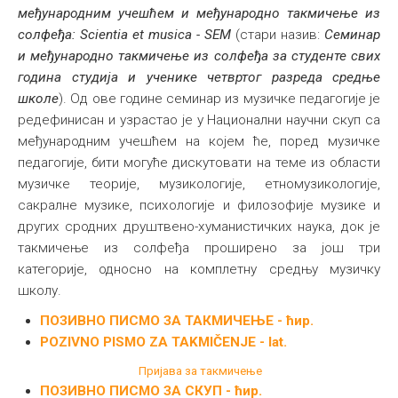
међународним учешћем и међународно такмичење из
солфеђа: Scientia et musica - SEM
(стари назив:
Семинар
и међународно такмичење из солфеђа за студенте свих
година студија и ученике четвртог разреда средње
школе
). Од ове године семинар из музичке педагогије је
редефинисан и узрастао је у Национални научни скуп са
међународним учешћем на којем ће, поред музичке
педагогије, бити могуће дискутовати на теме из области
музичке теорије, музикологије, етномузикологије,
сакралне музике, психологије и филозофије музике и
других сродних друштвено-хуманистичких наука, док је
такмичење из солфеђа проширено за још три
категорије, односно на комплетну средњу музичку
школу.
ПОЗИВНО ПИСМО ЗА ТАКМИЧЕЊЕ - ћир.
POZIVNO PISMO ZA TAKMIČENJE - lat.
Пријава за такмичење
ПОЗИВНО ПИСМО ЗА СКУП - ћир.