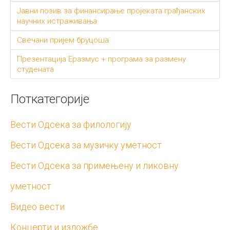
Јавни позив за финансирање пројеката грађанских
научних истраживања
Свечани пријем бруцоша
Презентација Еразмус + програма за размену
студената
Поткатегорије
Вести Одсека за филологију
Вести Одсека за музичку уметност
Вести Одсека за примењену и ликовну
уметност
Видео вести
Концерти и изложбе