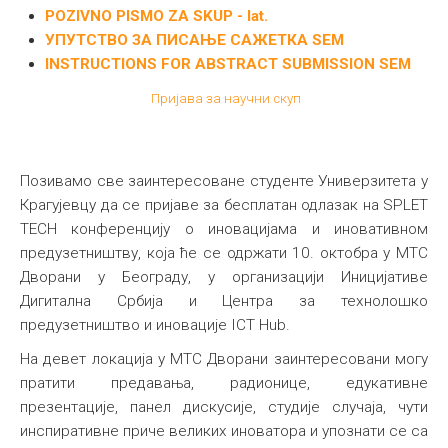
POZIVNO PISMO ZA SKUP - lat.
УПУТСТВО ЗА ПИСАЊЕ САЖЕТКА SEM
INSTRUCTIONS FOR ABSTRACT SUBMISSION SEM
Пријава за научни скуп
Позивамо све заинтересоване студенте Универзитета у
Крагујевцу да се пријаве за бесплатан одлазак на SPLET
TECH конференцију о иновацијама и иновативном
предузетништву, која ће се одржати 10. октобра у МТС
Дворани у Београду, у организацији Иницијативе
Дигитална Србија и Центра за технолошко
предузетништво и иновације ICT Hub.
На девет локација у МТС Дворани заинтересовани могу
пратити предавања, радионице, едукативне
презентације, панел дискусије, студије случаја, чути
инспиративне приче великих иноватора и упознати се са