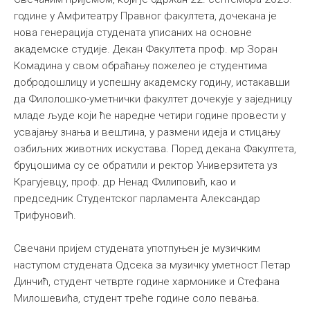
године у Амфитеатру Правног факултета, дочекана је
нова генерација студената уписаних на основне
академске студије. Декан Факултета проф. мр Зоран
Комадина у свом обраћању пожелeо је студентима
добродошлицу и успешну академску годину, истакавши
да Филолошко-уметнички факултет дочекује у заједницу
младе људе који ће наредне четири године провести у
усвајању знања и вештина, у размени идеја и стицању
озбиљних животних искустава. Поред декана Факултета,
бруцошима су се обратили и ректор Универзитета уз
Крагујевцу, проф. др Ненад Филиповић, као и
председник Студентског парламента Александар
Трифуновић.
Свечани пријем студената употпуњен је музичким
наступом студената Одсека за музичку уметност Петар
Динчић, студент четврте године хармонике и Стефана
Милошевића, студент треће године соло певања.