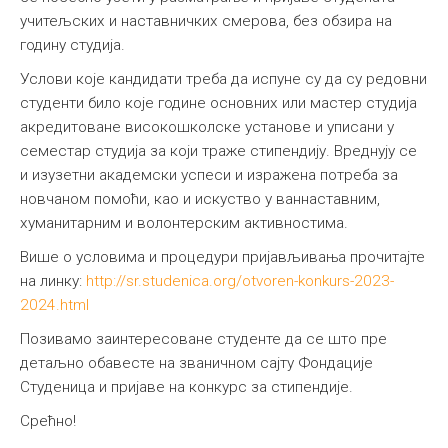
учитељских и наставничких смерова, без обзира на
годину студија.
Услови које кандидати треба да испуне су да су редовни
студенти било које године основних или мастер студија
акредитоване високошколске установе и уписани у
семестар студија за који траже стипендију. Вреднују се
и изузетни академски успеси и изражена потреба за
новчаном помоћи, као и искуство у ваннаставним,
хуманитарним и волонтерским активностима.
Више о условима и процедури пријављивања прочитајте
на линку:
http://sr.studenica.org/otvoren-konkurs-2023-
2024.html
Позивамо заинтересоване студенте да се што пре
детаљно обавесте на званичном сајту Фондације
Студеница и пријаве на конкурс за стипендије.
Срећно!