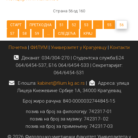
Страна 56 од 160
СТАРТ
ПРЕТХОДНА
51
52
53
...
55
56
57
58
59
...
СЛЕДЕЋА
КРАЈ
Почетна
|
ФИЛУМ
|
Универзитет у Крагујевцу
|
Контакти
Деканат: 034/304-270 | Студентска служба:Б24
064/6454-537, Б16 064/6454-533 | Секретаријат:
064/6454-531
E-пошта:
kabinet@filum.kg.ac.rs
|
Адреса: улица
Лицеја Кнежевине Србије 1А, 34000 Крагујевац
Број жиро рачуна: 840-0000032744845-15
позив на број за филологију: 742317-01
позив на број за музику: 742317- 02
позив на број за примењену: 742317-03
© 2026 Филолошко-уметнички факултет Универзитета у