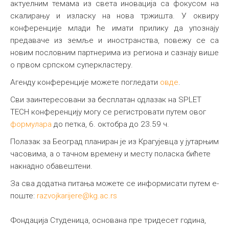
актуелним темама из света иновација са фокусом на
скалирању и изласку на нова тржишта. У оквиру
конференције млади ће имати прилику да упознају
предаваче из земље и иностранства, повежу се са
новим пословним партнерима из региона и сазнају више
о првом српском суперкластеру.
Агенду конференције можете погледати
овде
.
Сви заинтересовани за бесплатан одлазак на SPLET
TECH конференцију могу се регистровати путем овог
формулара
до петка, 6. октобра до 23.59 ч.
Полазак за Београд планиран је из Крагујевца у јутарњим
часовима, а о тачном времену и месту поласка бићете
накнадно обавештени.
За сва додатна питања можете се информисати путем е-
поште:
razvojkarijere@kg.ac.rs
Фондација Студеница, основана пре тридесет година,