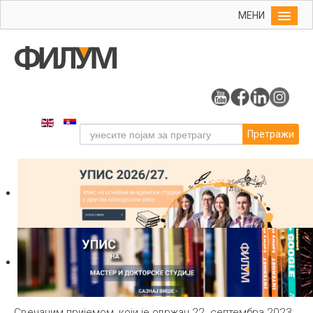
МЕНИ
Почетна
Упис
ФИЛУМ
Студије
Претражи
Наука
Уметност
Издаваштво
Библиотека
Студенти
Међународна
Свечаним пријемом, који је одржан 22. септембра 2023.