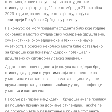
отворила је нови циклус пријава за студентске
стипендије који траје од 11. септембра до 21. октобра
2023. године, за све студенте који студирају на
територији Републике Србије и у региону.
На конкурс се могу пријавити студенти било које године
основних и мастер студија свих усмерења (друштвене,
хуманистичке, биомедицинске и техниччке науке,
уметност). Посебних неколико места биће остављено
за бруцоше који показују лидерски потенцијал и
друштвено су одговорни у својој заједници.
Додатно ове године донета је одлука да се један број
стипендија додели студентима који се определе за
учитељска и наставничка занимања са циљем да се
пружи конкретан допринос враћању угледа професији
учитеља и наставника.
Најбоље рангирани кандидати – бруцоши имаће прилику
да пошаљу пријаву за добијање стипендије. Такође ће
се посебно узети у разматрање и пријаве студената