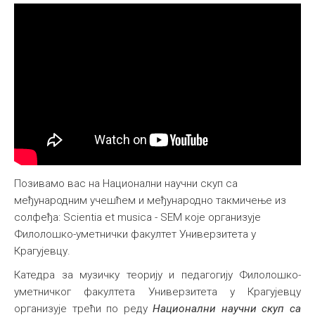
Позивамо вас на Национални научни скуп са
међународним учешћем и међународно такмичење из
солфеђа: Scientia et musica - SEM које организује
Филолошко-уметнички факултет Универзитета у
Крагујевцу.
Катедра за музичку теорију и педагогију Филолошко-
уметничког факултета Универзитета у Крагујевцу
организује трећи по реду
Национални научни скуп са