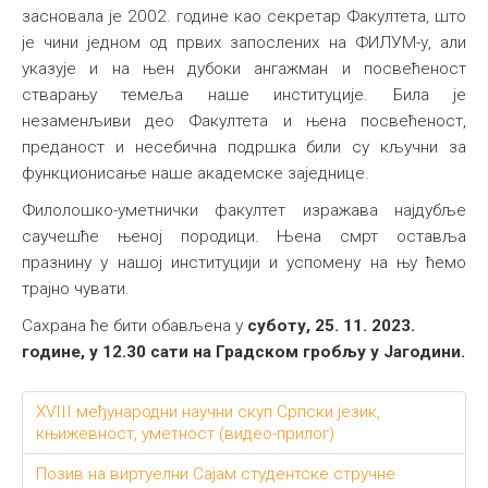
засновала је 2002. године као секретар Факултета, што
је чини једном од првих запослених на ФИЛУМ-у, али
указује и на њен дубоки ангажман и посвећеност
стварању темеља наше институције. Била је
незаменљиви део Факултета и њена посвећеност,
преданост и несебична подршка били су кључни за
функционисање наше академске заједнице.
Филолошко-уметнички факултет изражава најдубље
саучешће њеној породици. Њена смрт оставља
празнину у нашој институцији и успомену на њу ћемо
трајно чувати.
Сахрана ће бити обављена у
суботу, 25. 11. 2023.
године, у 12.30 сати на Градском гробљу у Јагодини.
XVIII међународни научни скуп Српски језик,
књижевност, уметност (видео-прилог)
Позив на виртуелни Сајам студентске стручне