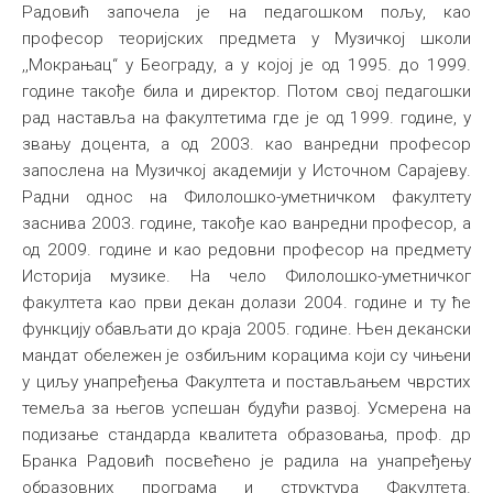
Радовић започела је на педагошком пољу, као
професор теоријских предмета у Музичкој школи
,,Мокрањац“ у Београду, а у којој је од 1995. до 1999.
године такође била и директор. Потом свој педагошки
рад наставља на факултетима где је од 1999. године, у
звању доцента, а од 2003. као ванредни професор
запослена на Музичкој академији у Источном Сарајеву.
Радни однос на Филолошко-уметничком факултету
заснива 2003. године, такође као ванредни професор, а
од 2009. године и као редовни професор на предмету
Историја музике. На чело Филолошко-уметничког
факултета као први декан долази 2004. године и ту ће
функцију обављати до краја 2005. године. Њен декански
мандат обележен је озбиљним корацима који су чињени
у циљу унапређења Факултета и постављањем чврстих
темеља за његов успешан будући развој. Усмерена на
подизање стандарда квалитета образовања, проф. др
Бранка Радовић посвећено је радила на унапређењу
образовних програма и структура Факултета.