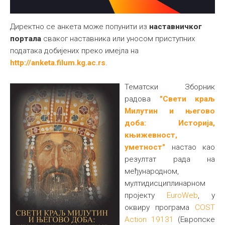
Директно се анкета може попунити из
наставничког
портала
сваког наставника или уносом приступних
података добијених преко имејла на
http://anketa.filum.kg.ac.rs
.
Тематски Зборник
радова
"Свети краљ
Милутин и његово
доба: Историја,
књижевност,
уметност"
настао као
резултат рада на
међународном,
мултидисциплинарном
пројекту
EuroWeb
, у
оквиру програма
COST
Action 19131
(Европске