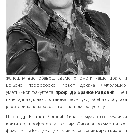
жалошћу вас обавештавамо о смрти наше драге и
цењене професорке, првог декана Филолошко-
уметничког факултета,
проф. др Бранке Радовић
. Њен
изненадни одлазак оставља нас у тузи, губећи особу која
је оставила неизбрисив траг нашем факултету.
Проф. др Бранка Радовић била је музиколог, музички
критичар, професор у пензији Филолошко-уметничког
факултета у Крагујевцу и jедна од најзначајнијих личности