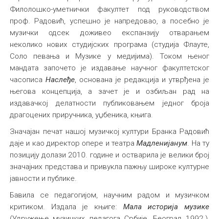
Филолошко-уметнички факултет под руководством
проф. Радовић, успешно је напредовао, а посебно је
музички одсек доживео експанзију отварањем
неколико нових студијских програма (студија Флауте,
Соло певања и Музике у медијима). Током њеног
мандата започето је издавање научног факултетског
часописа
Наслеђе
, основана је редакција и утврђена је
његова концепција, а зачет је и озбиљан рад на
издавачкој делатности публиковањем једног броја
драгоцених приручника, уџбеника, књига.
Значајан печат нашој музичкој култури Бранка Радовић
даје и као директор опере и театра
Мадленијанум
. На ту
позицију долази 2010. године и остварила је велики број
значајних представа и привукла пажњу широке културне
јавности и публике.
Бавила се педагогијом, научним радом и музичком
критиком. Издала је књиге:
Мала историја музике
(Удружење музичких педагога Србије, Београд 1992.),