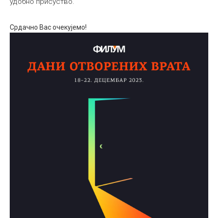
удобно присуство.
Срдачно Вас очекујемо!