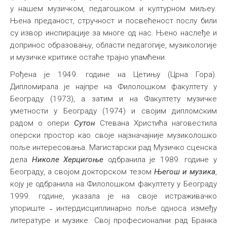
у нашем музичком, педагошком и културном миљеу.
Њена преданост, стручност и посвећеност послу били
су извор инспирације за многе од нас. Њено наслеђе и
допринос образовању, области педагогије, музикологије
и музичке критике остаће трајно упамћени.
Рођена је 1949. године на Цетињу (Црна Гора).
Дипломирала је најпре на Филолошком факултету у
Београду (1973), а затим и на Факултету музичке
уметности у Београду (1974) и својим дипломским
радом о опери
Сутон
Стевана Христића наговестила
оперски простор као своје најзначајније музиколошко
поље интересовања. Магистарски рад Музичко сценска
дела
Николе Херцигоње
одбранила је 1989. године у
Београду, а својом докторском тезом
Његош и музика
,
коју је одбранила на Филолошком факултету у Београду
1999. године, указала је на своје истраживачко
упориште ˗ интердисциплинарно поље односа између
литературе и музике. Свој професионални рад Бранка