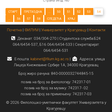
Страна 54 од 160
СТАРТ
ПРЕТХОДНА
...
50
51
52
53
54
...
56
57
58
СЛЕДЕЋА
КРАЈ
Почетна
|
ФИЛУМ
|
Универзитет у Крагујевцу
|
Контакти
Деканат: 034/304-270 | Студентска служба:Б24
064/6454-537, Б16 064/6454-533 | Секретаријат:
064/6454-531
E-пошта:
kabinet@filum.kg.ac.rs
|
Адреса: улица
Лицеја Кнежевине Србије 1А, 34000 Крагујевац
Број жиро рачуна: 840-0000032744845-15
позив на број за филологију: 742317-01
позив на број за музику: 742317- 02
позив на број за примењену: 742317-03
© 2026 Филолошко-уметнички факултет Универзитета у
Крагујевцу