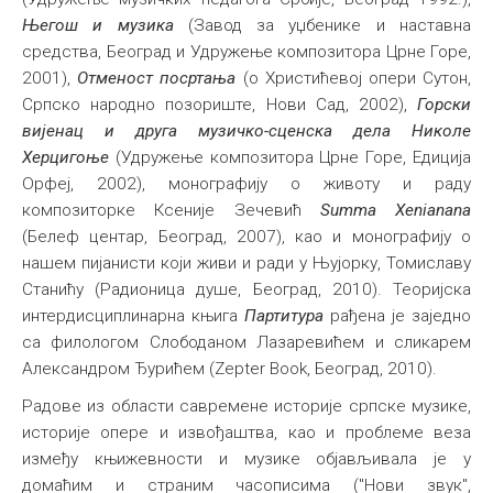
Његош и музика
(Завод за уџбенике и наставна
средства, Београд и Удружење композитора Црне Горе,
2001),
Отменост посртања
(о Христићевој опери Сутон,
Српско народно позориште, Нови Сад, 2002),
Горски
вијенац и друга музичко-сценска дела Николе
Херцигоње
(Удружење композитора Црне Горе, Едиција
Орфеј, 2002), монографију о животу и раду
композиторке Ксеније Зечевић
Summa Xenianana
(Белеф центар, Београд, 2007), као и монографију о
нашем пијанисти који живи и ради у Њујорку, Томиславу
Станићу (Радионица душе, Београд, 2010). Теоријска
интердисциплинарна књига
Партитура
рађена је заједно
са филологом Слободаном Лазаревићем и сликарем
Александром Ђурићем (Zepter Book, Београд, 2010).
Радове из области савремене историје српске музике,
историје опере и извођаштва, као и проблеме веза
између књижевности и музике објављивала је у
домаћим и страним часописима ("Нови звук",