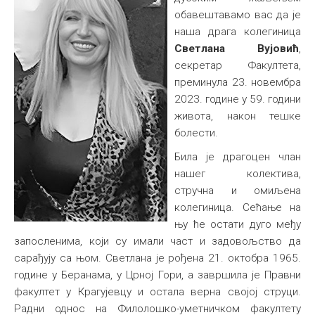
обавештавамо вас да је
наша драга колегиница
Светлана Вујовић
,
секретар Факултета,
преминула 23. новембра
2023. године у 59. години
живота, након тешке
болести.
Била је драгоцен члан
нашег колектива,
стручна и омиљена
колегиница. Сећање на
њу ће остати дуго међу
запосленима, који су имали част и задовољство да
сарађују са њом. Светлана је рођена 21. октобра 1965.
године у Беранама, у Црној Гори, а завршила је Правни
факултет у Крагујевцу и остала верна својој струци.
Радни однос на Филолошко-уметничком факултету