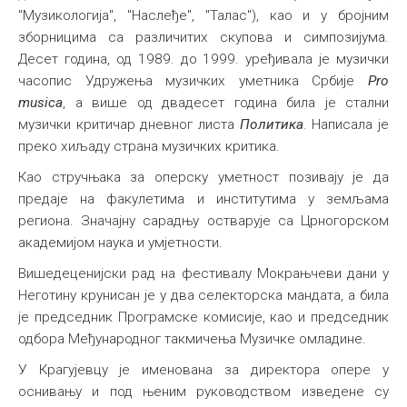
"Музикологија", "Наслеђе", "Талас"), као и у бројним
зборницима са различитих скупова и симпозијума.
Десет година, од 1989. до 1999. уређивала је музички
часопис Удружења музичких уметника Србије
Pro
musica
, а више од двадесет година била је стални
музички критичар дневног листа
Политика
. Написала је
преко хиљаду страна музичких критика.
Као стручњака за оперску уметност позивају је да
предаје на факулетима и институтима у земљама
региона. Значајну сарадњу остварује са Црногорском
академијом наука и умјетности.
Вишедеценијски рад на фестивалу Мокрањчеви дани у
Неготину крунисан је у два селекторска мандата, а била
је председник Програмске комисије, као и председник
одбора Међународног такмичења Музичке омладине.
У Крагујевцу је именована за директора опере у
оснивању и под њеним руководством изведене су