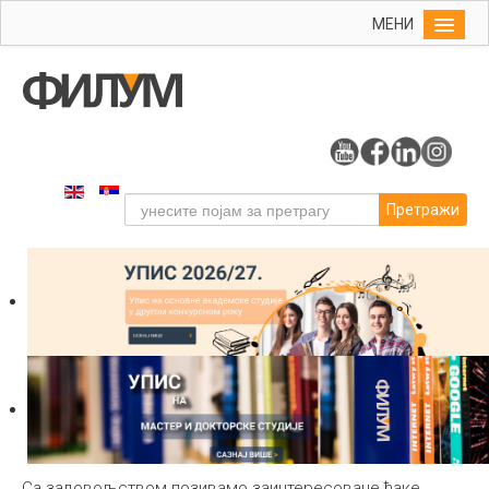
МЕНИ
Почетна
Упис
ФИЛУМ
Студије
Претражи
Наука
Уметност
Издаваштво
Библиотека
Студенти
Међународна
Са задовољством позивамо заинтересоване ђаке