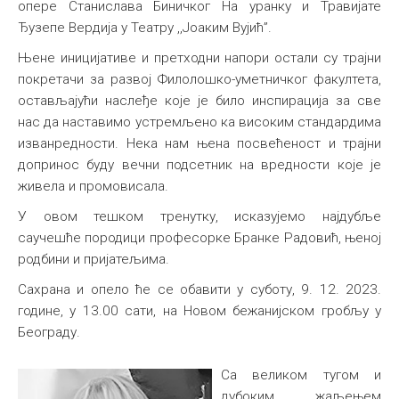
опере Станислава Биничког На уранку и Травијате
Ђузепе Вердија у Театру ,,Јоаким Вујић”.
Њене иницијативе и претходни напори остали су трајни
покретачи за развој Филолошко-уметничког факултета,
остављајући наслеђе које је било инспирација за све
нас да наставимо устремљено ка високим стандардима
изванредности. Нека нам њена посвећеност и трајни
допринос буду вечни подсетник на вредности које је
живела и промовисала.
У овом тешком тренутку, исказујемо најдубље
саучешће породици професорке Бранке Радовић, њеној
родбини и пријатељима.
Сахрана и опело ће се обавити у суботу, 9. 12. 2023.
године, у 13.00 сати, на Новом бежанијском гробљу у
Београду.
Са великом тугом и
дубоким жаљењем