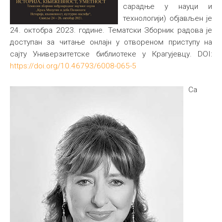
сарадње у науци и
технологији) објављен је
24. октобра 2023. године. Тематски Зборник радова је
доступан за читање онлајн у отвореном приступу на
сајту Универзитетске библиотеке у Крагујевцу. DOI:
https://doi.org/10.46793/6008-065-5
Са