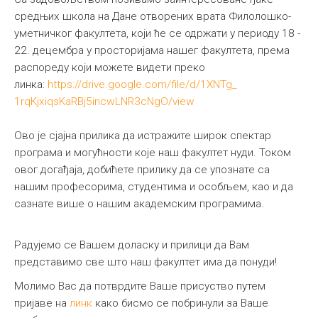
средњих школа на Дане отворених врата Филолошко-
уметничког факултета, који ће се одржати у периоду 18 -
22. децембра у просторијама нашег факултета, према
распореду који можете видети преко
линка:
https://drive.google.
com/file/d/1XNTg_
1rqKjxiqsKaRBj5incwLNR3cNgO/
view
Ово је сјајна прилика да истражите широк спектар
програма и могућности које наш факултет нуди. Током
овог догађаја, добићете прилику да се упознате са
нашим професорима, студентима и особљем, као и да
сазнате више о нашим академским програмима.
Радујемо се Вашем доласку и прилици да Вам
представимо све што наш факултет има да понуди!
Молимо Вас да потврдите Ваше присуство путем
пријаве на
линк
како бисмо се побринули за Ваше