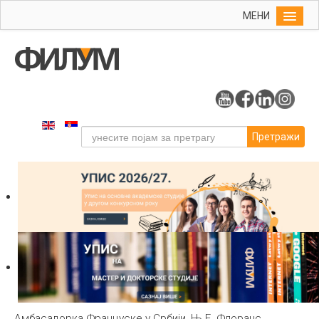
МЕНИ
Почетна
Упис
ФИЛУМ
Студије
Претражи
Наука
Уметност
Издаваштво
Библиотека
Студенти
Међународна
Амбасадорка Француске у Србији, Њ.Е. Флоранс