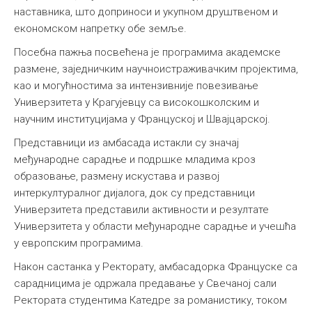
наставника, што доприноси и укупном друштвеном и
економском напретку обе земље.
Посебна пажња посвећена је програмима академске
размене, заједничким научноистраживачким пројектима,
као и могућностима за интензивније повезивање
Универзитета у Крагујевцу са високошколским и
научним институцијама у Француској и Швајцарској.
Представници из амбасада истакли су значај
међународне сарадње и подршке младима кроз
образовање, размену искустава и развој
интеркултуралног дијалога, док су представници
Универзитета представили активности и резултате
Универзитета у области међународне сарадње и учешћа
у европским програмима.
Након састанка у Ректорату, амбасадорка Француске са
сарадницима је одржала предавање у Свечаној сали
Ректората студентима Катедре за романистику, током