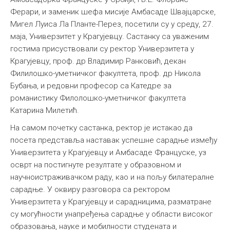
Ферари, и заменик шефа мисије Амбасаде Швајцарске,
Мигел Луиса Ла Планте-Перез, посетили су у среду, 27.
маја, Универзитет у Крагујевцу. Састанку са уваженим
гостима присуствовали су ректор Универзитета у
Крагујевцу, проф. др Владимир Ранковић, декан
Филилошко-уметничког факултета, проф. др Никола
Бубања, и редовни професор са Катедре за
романистику Филолошко-уметничког факултета
Катарина Милетић.
На самом почетку састанка, ректор је истакао да
посета представља наставак успешне сарадње између
Универзитета у Крагујевцу и Амбасаде Француске, уз
осврт на постигнуте резултате у образовном и
научноистраживачком раду, као и на пољу билатералне
сарадње. У оквиру разговора са ректором
Универзитета у Крагујевцу и сарадницима, разматране
су могућности унапређења сарадње у области високог
образовања, науке и мобилности студената и