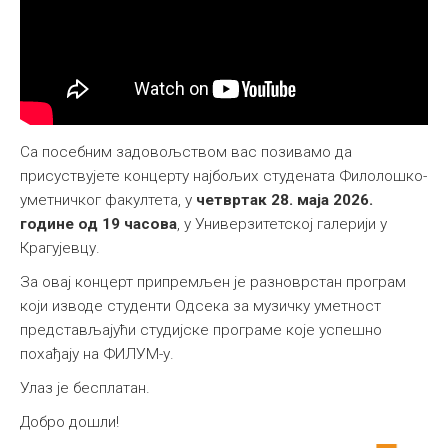
Са посебним задовољством вас позивамо да
присуствујете концерту најбољих студената Филолошко-
уметничког факултета, у
четвртак 28. маја 2026.
године од 19 часова
, у Универзитетској галерији у
Крагујевцу.
За овај концерт припремљен је разноврстан програм
који изводе студенти Одсека за музичку уметност
представљајући студијске програме које успешно
похађају на ФИЛУМ-у.
Улаз је бесплатан.
Добро дошли!