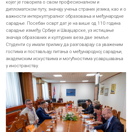
којег је говорила о свом професионалном и
дипломатском путу, значају учења страних језика, као и о
важности интеркултуралног образовања и међународне
сарадње. Посебан осврт дат је на више од 110 година
сарадње између Србије и Швајцарске, уз истицање
значаја образовних и културних веза две земље.
Студенти су имали прилику да разговарају са уваженим
гостима и постављају питања о међународној сарадњи,
академским искуствима и могућностима усавршавања
у иностранству.