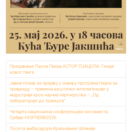
Предавање Паола Пикиа АСТОР ПЈАЦОЛА: Геније
новог танга
Јавни позив за пријаву у оквиру програма Наука за
привреду – примена вештачке интелигенције у
индустрији кроз научна партнерства – „Од
лабораторије до тржишта“
Четврта национална конференција хиспаниста
Србије HISPSERB2026
Посета амбасадора Краљевине Шпаније