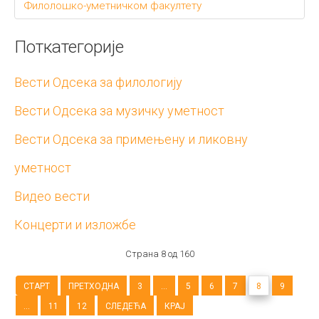
Филолошко-уметничком факултету
Поткатегорије
Вести Одсека за филологију
Вести Одсека за музичку уметност
Вести Одсека за примењену и ликовну
уметност
Видео вести
Концерти и изложбе
Страна 8 од 160
СТАРТ
ПРЕТХОДНА
3
...
5
6
7
8
9
...
11
12
СЛЕДЕЋА
КРАЈ