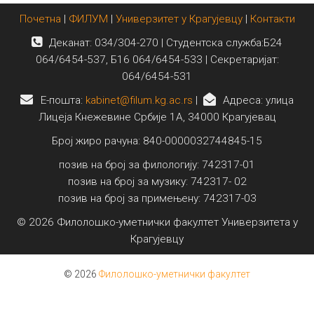
Почетна
|
ФИЛУМ
|
Универзитет у Крагујевцу
|
Контакти
Деканат: 034/304-270 | Студентска служба:Б24
064/6454-537, Б16 064/6454-533 | Секретаријат:
064/6454-531
E-пошта:
kabinet@filum.kg.ac.rs
|
Адреса: улица
Лицеја Кнежевине Србије 1А, 34000 Крагујевац
Број жиро рачуна: 840-0000032744845-15
позив на број за филологију: 742317-01
позив на број за музику: 742317- 02
позив на број за примењену: 742317-03
© 2026 Филолошко-уметнички факултет Универзитета у
Крагујевцу
© 2026
Филолошко-уметнички факултет