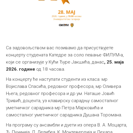
Са задовољством вас позивамо да присуствујете
концерту студената Катедре за соло певање
ФИЛУМ
-
а,
који се организује у Кући Ђуре Јакшића, данас
, 25. маја
2026. године
од 18 часова.
На концерту ће наступати студенти из класа: мр
Војислава Спасића, редовног професора, мр Оливера
Њега, редовног професора и др ум. Наташе Јовић
Тривић, доцента, уз клавирску сарадњу самосталног
уметничког сарадника мр Петра Марковића и
самосталног уметничког сарадника Душана Торомана.
На програму су ансамбли и дуети из опера В. А. Моцарта,
Ђ. Пучинија, Л. Делибеа, К. Монтевердија и Лехара.