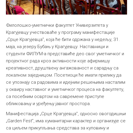
Филолошко-уметнички факултет Универзитета у
Крагујевцу учествоваће у програму манифестације
„Срце Крагујевца”, која ће бити одржана у недељу, 31.
маја, на језеру Бубањ у Крагујевцу. Наставници и
студенти ФИЛУМ-а представиће део свог уметничког и
пројектног рада кроз активности које афирмишу
креативност, друштвену ангажованост и сарадњу са
локалном заједницом. Посетиоци ће имати прилику да
се упознају са радовима и идејним решењима насталим
у оквиру наставног и уметничког процеса на факултету,
са посебним освртом на савремене приступе
обликовању и уређењу јавног простора.
Манифестација „Срце Крагујевца”, односно овогодишњи
„Garden Fest”, има хуманитарни карактер и организује се
са циљем прикупљања средстава за куповину и