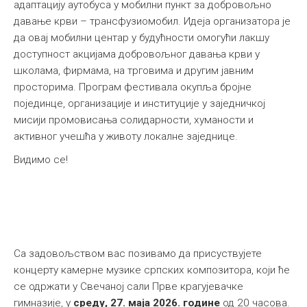
адаптацију аутобуса у мобилни пункт за добровољно
давање крви – трансфузиомобил. Идеја организатора је
да овај мобилни центар у будућности омогући лакшу
доступност акцијама добровољног давања крви у
школама, фирмама, на трговима и другим јавним
просторима. Програм фестивала окупља бројне
појединце, организације и институције у заједничкој
мисији промовисања солидарности, хуманости и
активног учешћа у животу локалне заједнице.
Видимо се!
Са задовољством вас позивамо да присуствујете
концерту камерне музике српских композитора, који ће
се одржати у Свечаној сали Прве крагујевачке
гимназије, у
среду, 27. маја 2026. године
од 20 часова.