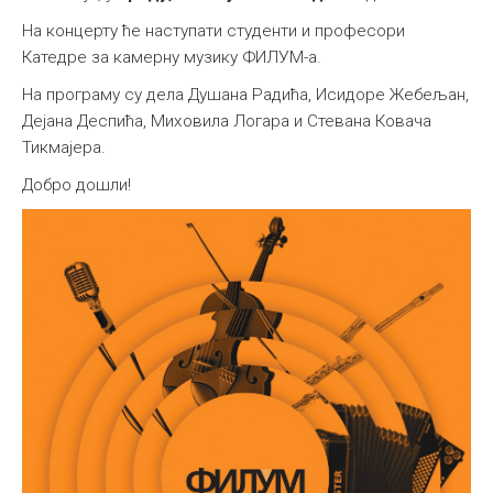
На концерту ће наступати студенти и професори
Катедре за камерну музику ФИЛУМ-а.
На програму су дела Душана Радића, Исидоре Жебељан,
Дејана Деспића, Миховила Логара и Стевана Ковача
Тикмајера.
Добро дошли!