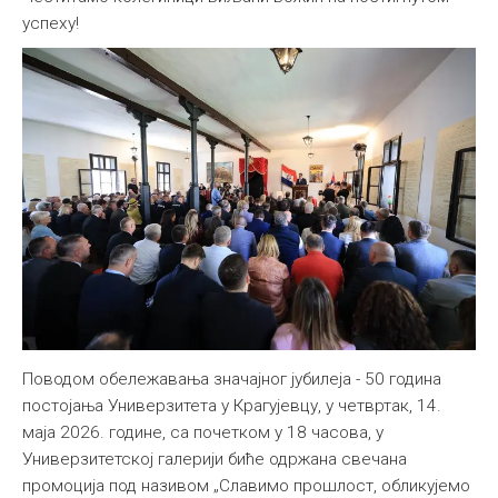
успеху!
Поводом обележавања значајног јубилеја - 50 година
постојања Универзитета у Крагујевцу, у четвртак, 14.
маја 2026. године, са почетком у 18 часова, у
Универзитетској галерији биће одржана свечана
промоција под називом „Славимо прошлост, обликујемо