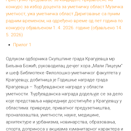
конкурс за избор доцента за уметничку област Музичка
уметност, ужа уметничка област Дириговање са пуним
радним временом, на одређено време од пет година по
конкурсу објављеном 1. 4. 2026. године (објављено 14.
5. 2026)
Прилог 1
Одлуком одборника Скупштине града Крагујевца мр
Биљана Божић, руководилац дечјег хора „Мали Лицеум"
и шеф Библиотеке Филолошко-уметничког факултета у
Крагујевцу, добитница је Годишње награде града
Крагујевца – Ђурђевданске награде у области
уметности. Ђурђевданска награда додељује се за дело
које представља највредније достигнуће у Крагујевцу у
областима: привреде, приватног предузетништва,
проналазаштва, уметности, науке, медицине,
архитектуре и урбанизма, новинарства, образовања,
спорта, доприноса у акцијама хуманитарног карактера и