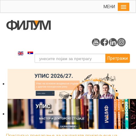
МЕНИ
Почетна
Упис
ФИЛУМ
Студије
Претражи
Наука
Уметност
Издаваштво
Библиотека
Студенти
Међународна
Приступно предавање за кандидате пријављене на