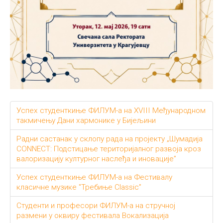
Успех студенткиње ФИЛУМ-а на XVIII Међународном
такмичењу Дани хармонике у Бијељини
Радни састанак у склопу рада на пројекту „Шумадија
CONNECT: Подстицање територијалног развоја кроз
валоризацију културног наслеђа и иновације”
Успех студенткиње ФИЛУМ-а на Фестивалу
класичне музике "Требиње Classic”
Студенти и професори ФИЛУМ-а на стручној
размени у оквиру фестивала Вокализација