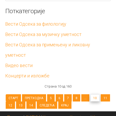
Поткатегорије
Вести Одсека за филологију
Вести Одсека за музичку уметност
Вести Одсека за примењену и ликовну
уметност
Видео вести
Концерти и изложбе
Страна 10 од 160
СТАРТ
ПРЕТХОДНА
5
6
7
8
...
10
11
12
13
14
СЛЕДЕЋА
КРАЈ