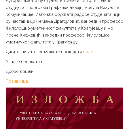
Аутори плаката су студенти треће и четврте године
студијског програма Графички дизајн, модула Визуелне
комуникације. Изложба обухвата радове студената чији
су наставници Немања Драгојловић, ванредни професор
Филолошко-уметничког факултета у Крагујевцу и мр
Ирене Кнежевић, ванредни професор Филолошко-
уметничког факултета у Крагујевцу.
Дигитални каталог можете погледати
овде
.
Улаз је бесплатан.
Добро дошли!
Позивница