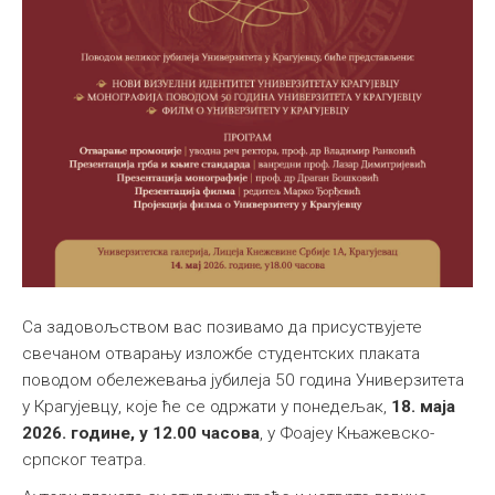
Са задовољством вас позивамо да присуствујете
свечаном отварању изложбе студентских плаката
поводом обележевања јубилеја 50 година Универзитета
у Крагујевцу, које ће се одржати у понедељак,
18. маја
2026. године, у 12.00 часова
, у Фоајеу Књажевско-
српског театра.