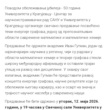
Поводом обележавања јубилеја - 50 година
Универзитета у Крагујевцу - Центар за
научноистраживачки рад САНУ и Универзитета у
Крагујевцу организује свечано предавање посвећено
теми енергије графова, једној од препознатљивих
области савремене математике и математичке хемије.
Предавање ће одржати академик Иван Гутман, један од
најзначајнијих научника у региону, чији су радови у
области математичке хемије и теорије графова стекли
широку међународну афирмацију и оставили трајан
утицај на развој ове дисциплине. У оквиру свог
излагања, академик Гутман ће представити развој
концепта енергије графова, научне резултате који су
обележили његову каријеру, као и осврт на значај и
трајност научног наслеђа у савременој науци.
Предавање ће бити одржано у
уторак, 12. мајa 2026.
године, у 19 часова у Свечаној сали Универзитета у