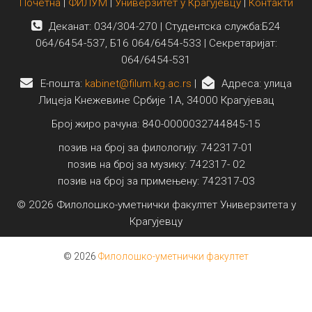
Почетна
|
ФИЛУМ
|
Универзитет у Крагујевцу
|
Контакти
Деканат: 034/304-270 | Студентска служба:Б24
064/6454-537, Б16 064/6454-533 | Секретаријат:
064/6454-531
E-пошта:
kabinet@filum.kg.ac.rs
|
Адреса: улица
Лицеја Кнежевине Србије 1А, 34000 Крагујевац
Број жиро рачуна: 840-0000032744845-15
позив на број за филологију: 742317-01
позив на број за музику: 742317- 02
позив на број за примењену: 742317-03
© 2026 Филолошко-уметнички факултет Универзитета у
Крагујевцу
© 2026
Филолошко-уметнички факултет