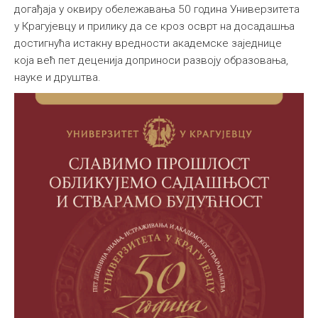
догађаја у оквиру обележавања 50 година Универзитета
у Крагујевцу и прилику да се кроз осврт на досадашња
достигнућа истакну вредности академске заједнице
која већ пет деценија доприноси развоју образовања,
науке и друштва.