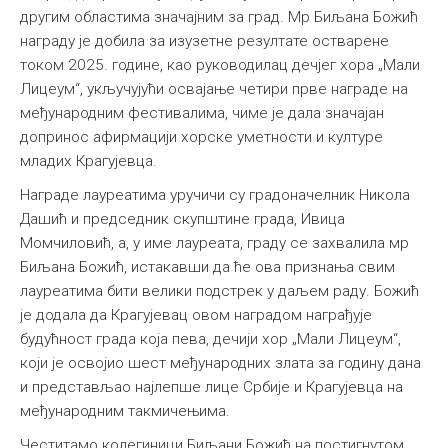
другим областима значајним за град. Мр Биљана Божић
награду је добила за изузетне резултате остварене
током 2025. године, као руководилац дечјег хора „Мали
Лицеум“, укључујући освајање четири прве награде на
међународним фестивалима, чиме је дала значајан
допринос афирмацији хорске уметности и културе
младих Крагујевца.
Награде лауреатима уручичи су градоначелник Никола
Дашић и председник скупштине града, Ивица
Момчиловић, а, у име лауреата, граду се захвалила мр
Биљана Божић, истакавши да ће ова признања свим
лауреатима бити велики подстрек у даљем раду. Божић
је додала да Крагујевац овом наградом награђује
будућност града која пева, дечији хор „Мали Лицеум“,
који је освојио шест међународних злата за годину дана
и представљао најлепше лице Србије и Крагујевца на
међународним такмичењима.
Честитамо колегиници Биљани Божић на постигнутом