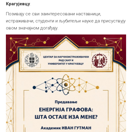
Крагујевцу
.
Позивају се сви заинтересовани наставници,
истраживачи, студенти и љубитељи науке да присуствују
овом значајном догађају.