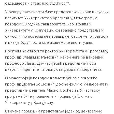
садашњост и стварамо будућност“.
У оквиру свечаности биће представљени нови визуелни
идентитет Универзитета у Крагујевцу, монографија
поводом 50 година Универзитета, као и филм о
Универзитету у Крагујевцу, који заједно представљају
симболично повезивање традиције, савременог развоја
и визије будућности ове академске институције.
Програм ће отворити ректор Универзитета у Крагујевцу,
проф. др Владимир Ранковић, након чега ће ванредни
професор Лазар Димитријевић представити нови
визуелни идентитет и књигу стандарда Универзитета.
О монографији поводом великог јубилеја говориће
проф. др Драган Бошковић, док ће филм о Универзитету
представити редитељ Марко Ђорђевић. У наставку
програма биће уприличена и пројекција филма о
Универзитету у Крагујевцу.
Свечана промоција представља један од централних