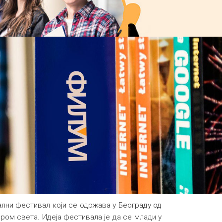
нални фестивал који се одржава у Београду од
иром света. Идеја фестивала је да се млади у