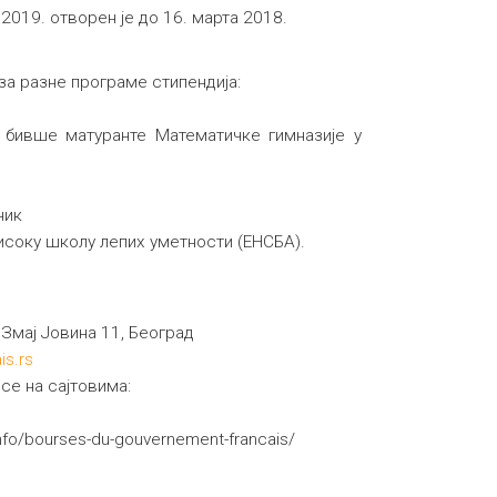
2019. отворен је до 16. марта 2018.
за разне програме стипендија:
а бивше матуранте Математичке гимназије у
ник
високу школу лепих уметности (ЕНСБА).
 Змај Јовина 11, Београд
is.rs
се на сајтовима:
/info/bourses-du-gouvernement-francais/