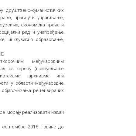
ру друштвено-хуманистичких
право, правду и управљање,
сурсима, економска права и
социјални рад и унапређење
ке; инклузивно образовање,
НЕ
орочним, међународним
рад на терену (прикупљање
лиотекама, архивама или
ности у области међународне
о објављивања рецензираних
 се морају реализовати изван
. септембра 2018. године до