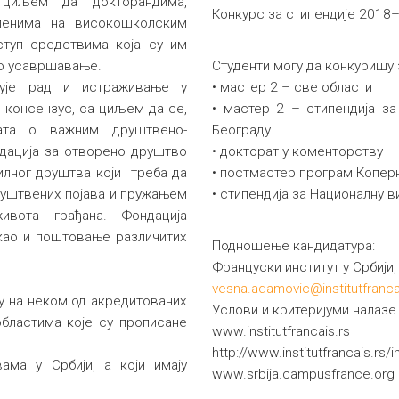
 циљем да докторандима,
Конкурс за стипендије 2018–
ленима на високошколским
ступ средствима која су им
о усавршавање.
Студенти могу да конкуришу 
рује рад и истраживање у
• мастер 2 – све области
и консензус, са циљем да се,
• мастер 2 – стипендија з
бата о важним друштвено-
Београду
дација за отворено друштво
• докторат у коменторству
илног друштва који треба да
• постмастер програм Копер
уштвених појава и пружањем
• стипендија за Националну 
вота грађана. Фондација
као и поштовање различитих
Подношење кандидатура:
Француски институт у Србији,
vesna.adamovic@institutfranca
ју на неком од акредитованих
Услови и критеријуми налазе 
областима које су прописане
www.institutfrancais.rs
http://www.institutfrancais.rs
ама у Србији, а који имају
www.srbija.campusfrance.org