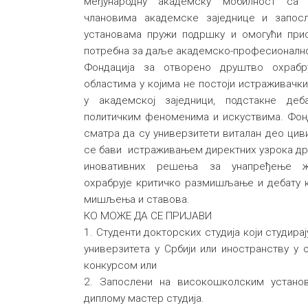
међународну академску мобилност са
члановима академске заједнице и запос
установама пружи подршку и омогући при
потребна за даље академско-професионалн
Фондација за отворено друштво охраб
областима у којима не постоји истраживачк
у академској заједници, подстакне де
политичким феноменима и искуствима. Фон
сматра да су универзитети виталан део цив
се бави истраживањем директних узрока др
иновативних решења за унапређење жи
охрабрује критичко размишљање и дебату 
мишљења и ставова.
КО МОЖЕ ДА СЕ ПРИЈАВИ
1. Студенти докторских студија који студира
универзитета у Србији или иностранству у 
конкурсом или
2. Запослени на високошколским установ
диплому мастер студија.