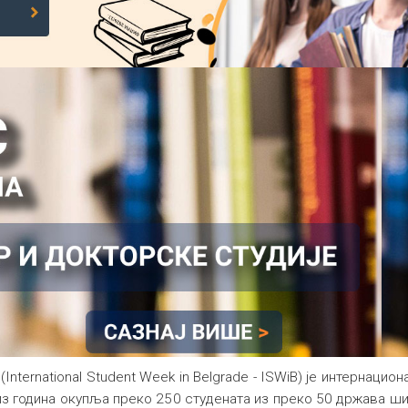
nternational Student Week in Belgrade - ISWiB) је интернацио
и низ година окупља преко 250 студената из преко 50 држава ш