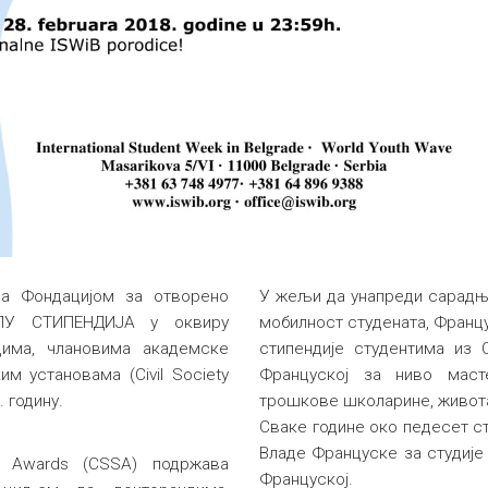
а Фондацијом за отворено
У жељи да унапреди сарадњу
ЛУ СТИПЕНДИЈА у оквиру
мобилност студената, Францу
има, члановима академске
стипендије студентима из 
м установама (Civil Society
Француској за ниво масте
 годину.
трошкове школарине, живота 
Сваке године око педесет с
Владе Француске за студије
ar Awards (CSSA) подржава
Француској.