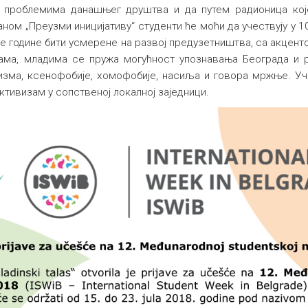
м проблемима данашњег друштва и да путем радионица кој
ом „Преузми иницијативу“ студенти ће моћи да учествују у 1
ове године бити усмерене на развој предузетништва, са акце
грама, младима се пружа могућност упознавања Београда 
изма, ксенофобије, хомофобије, насиља и говора мржње. Уч
ктивизам у сопственој локалној заједници.