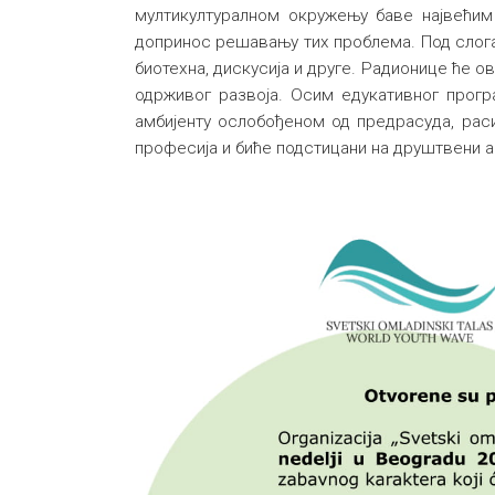
мултикултуралном окружењу баве највећи
допринос решавању тих проблема. Под слоган
биотехна, дискусија и друге. Радионице ће 
одрживог развоја. Осим едукативног про
амбијенту ослобођеном од предрасуда, рас
професија и биће подстицани на друштвени а