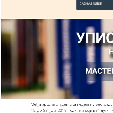
Међународна студентска недеља у Београду (I
15. до 23. јула 2018. године и који већ дуг