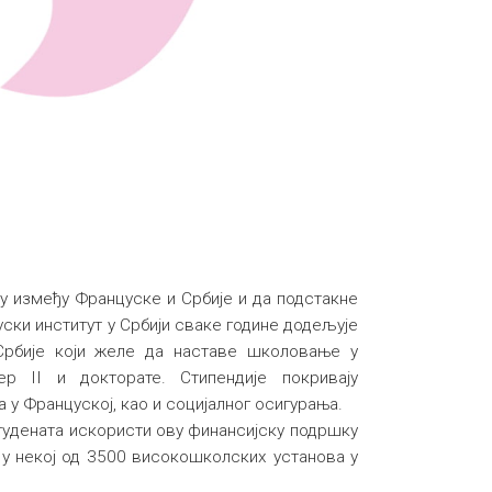
 између Француске и Србије и да подстакне
ски институт у Србији сваке године додељује
Србије који желе да наставе школовање у
р II и докторате. Стипендије покривају
у Француској, као и социјалног осигурања.
тудената искористи ову финансијску подршку
 у некој од 3500 високошколских установа у