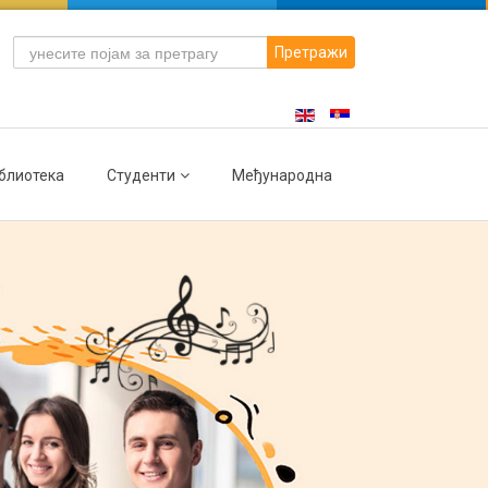
Претражи
блиотека
Студенти
Међународна