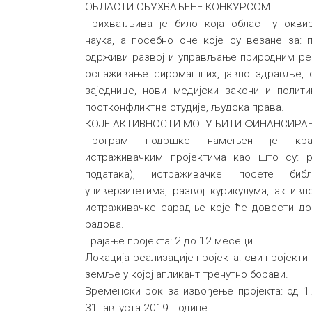
ОБЛАСТИ ОБУХВАЋЕНЕ КОНКУРСОМ
Прихватљива је било која област у окви
наука, а посебно оне које су везане за: 
одрживи развој и управљање природним ре
оснаживање сиромашних, јавно здравље, 
заједнице, нови медијски закони и полити
постконфликтне студије, људска права.
КОЈЕ АКТИВНОСТИ МОГУ БИТИ ФИНАНСИРА
Програм подршке намењен је кратк
истраживачким пројектима као што су: 
података), истраживачке посете биб
универзитетима, развој курикулума, актив
истраживачке сарадње које ће довести д
радова.
Трајање пројекта: 2 до 12 месеци
Локација реализације пројекта: сви пројекти
земље у којој апликант тренутно борави.
Временски рок за извођење пројекта: од 1
31. августа 2019. године