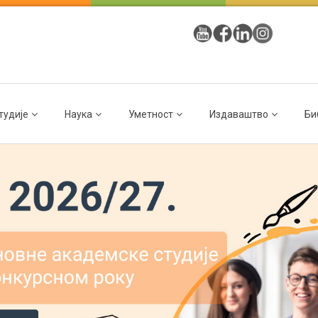
тудије
Наука
Уметност
Издаваштво
Би