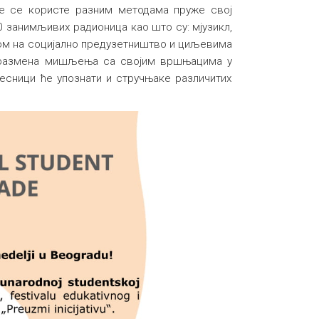
е се користе разним методама пруже свој
0 занимљивих радионица као што су: мјузикл,
нтом на социјално предузетништво и циљевима
и размена мишљења са својим вршњацима у
есници ће упознати и стручњаке различитих