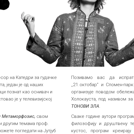
ор на Катедри за гудачке
Позивамо вас да испрат
, један је од наших
,,21.октобар" и Спомен-пар
ици познат као оснивач и
организује поводом обележ
стовао је у телевизијској
Холокауста, под називом за
ТОНОВИ ЗЛА
.
у
Метаморфозис,
свом
Сваке године аутори програ
и другим темама
проф.
филозофију и друштвену те
ожете погледати на Јутјуб
кустос, програм креирају