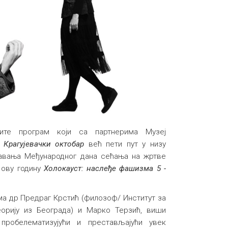
ите програм који са партнерима Музеј
к
Крагујевачки октобар
већ пети пут у низу
авања Међународног дана сећања на жртве
 ову годину
Холокауст: наслеђе фашизма 5 -
ма др Предраг Крстић (филозоф/ Институт за
орију из Београда) и Марко Терзић, виши
 пробелематизујући и престављајући увек