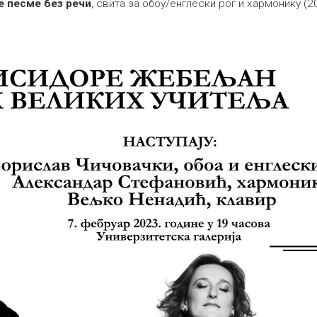
е песме без речи
, свита за обоу/енглески рог и хармонику (2