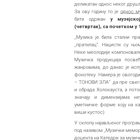
деликатан однос неког друш
За ову годину то је
однос м
бити одржан
у
музејској
(четвртак), са почетком у 
,,Музика је била стални п
,,пратилац". Нацисти су њ
Неке меолодије компоновале 
Музичка продукција посв
жанровима, до данас је испу
фонотеку. Намера је овогод
– ТОНОВИ ЗЛА“ да пре свег
и обрада Холокауста, а пото
значају и димензијама не
уметничке форме коју на ка
виши кустос)
У склопу најављеног програ
под називом ,,Музички мемор
доцента на Катедри за музич