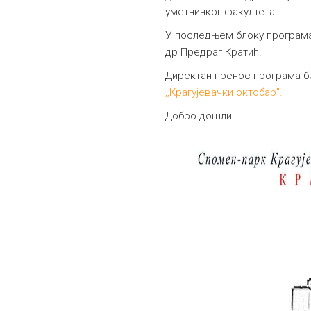
уметничког факултета.
У последњем блоку програма 
др Предраг Кратић.
Директан пренос програма б
,,Крагујевачки октобар".
Добро дошли!