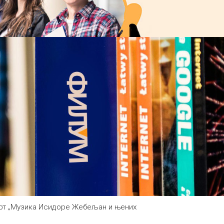
нцерт „Музика Исидоре Жебељан и њених