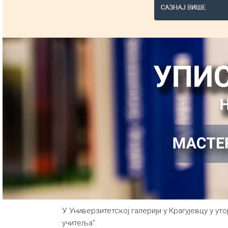
У Универзитетској галерији у Крагујевцу у у
учитеља”.