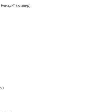
 Ненадић (клавир).
м)