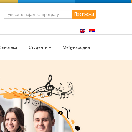
Претражи
блиотека
Студенти
Међународна