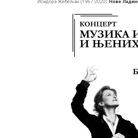
Исидора Жебељан (1967-2020):
Нове Ладин