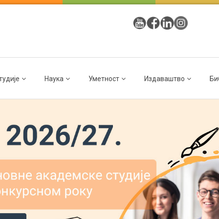
тудије
Наука
Уметност
Издаваштво
Би