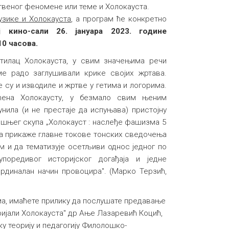
твеног феномене или теме и Холокауста.
узике и Холокауста
, а програм ће конкретно
 кино-сали 26. јануара 2023. године
10 часова.
ратилац Холокауста, у свим значењима речи
оме радо заглушивали крике својих жртава.
су и изводиле и жртве у гетима и логорима.
ећена Холокаусту, у безмало свим њеним
нила (и не престаје да испуњава) пристојну
ишњег скупа „Холокауст : наслеђе фашизма 5
а прикаже главне токове тонских сведочења
м и да тематизује осетљиви однос једног по
упоредивог историјског догађаја и једне
рдиналан начин провоцира". (Марко Терзић,
ма, имаћете прилику да послушате предавање
ијали Холокауста" др Ање Лазаревић Коцић,
ку теорију и педагогију Филолошко-