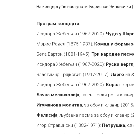
На концерту ће наступати: Борислав Чичовачки (
Програм концерта:
Исидора Жебељан (1967-2020):
Чудо у Шарг
Морис Равел (1875-1937):
Комад у форми х
Бела Барток (1881-1945):
Три народне песме
Исидора Жебељан (1967-2020):
Руски вергл
Властимир Трајковић (1947-2017):
Ларго
из
К
Исидора Жебељан (1967-2020):
Корал
, верз
Бачка меланхолија
, за енглески рог и клав
Игуманова молитва
, за обоу и клавир (20
Фелисија
, љубавна песма за обоу и клавир (
Игор Стравински (1882-1971):
Петрушка
, с