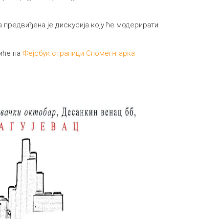
предвиђена је дискусија коју ће модерирати
иће на
Фејсбук страници Спомен-парка