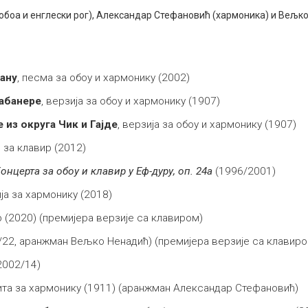
обоа и енглески рог), Александар Стефановић (хармоника) и Вељко
ану
, песма за обоу и хармонику (2002)
абанере
, верзија за обоу и хармонику (1907)
 из округа Чик и Гајде
, верзија за обоу и хармонику (1907)
, за клавир (2012)
онцерта за обоу и клавир
у Еф-дуру, оп. 24а
(1996/2001)
ија за хармонику (2018)
ир (2020) (премијера верзије са клавиром)
15/22, аранжман Вељко Ненадић) (премијера верзије са клавиро
2002/14)
вита за хармонику (1911) (аранжман Александар Стефановић)