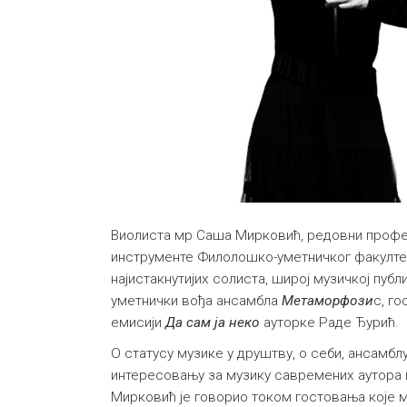
Виолиста мр Саша Мирковић, редовни профес
инструменте Филолошко-уметничког факултета
најистакнутијих солиста, широј музичкој публ
уметнички вођа ансамбла
Метаморфози
с, го
емисији
Да сам ја неко
ауторке Раде Ђурић.
О статусу музике у друштву, о себи, ансамбл
интересовању за музику савремених аутора
Мирковић је говорио током гостовања које м